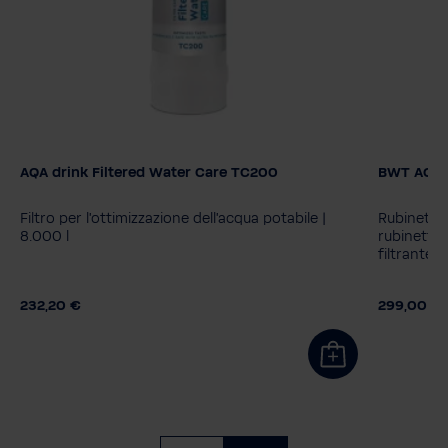
AQA drink Filtered Water Care TC200
BWT AQA d
Modello
2.0
Filtro per l'ottimizzazione dell'acqua potabile |
Rubinetto
8.000 l
rubinetto f
filtrante 
232,20 €
299,00 €