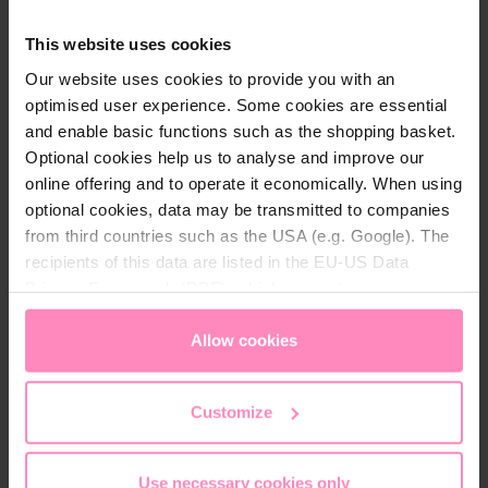
This website uses cookies
Our website uses cookies to provide you with an
optimised user experience. Some cookies are essential
and enable basic functions such as the shopping basket.
Optional cookies help us to analyse and improve our
online offering and to operate it economically. When using
optional cookies, data may be transmitted to companies
from third countries such as the USA (e.g. Google). The
recipients of this data are listed in the EU-US Data
Privacy Framework (DPF), which guarantees an
appropriate level of data protection. You can
accept all
cookies
or
only allow necessary cookies
. You can
Allow cookies
access and change your chosen setting at any time in
FILTRARE LE
the footer of this website.
Customize
MICROPLASTICHE
DALL'ACQUA E
Use necessary cookies only