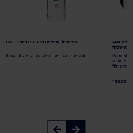
BWT Thero 90 Pro Osmosi inversa
AQA drink
Modello
Cartuccia
filtrante
BWT Thero 90
BWT Thero 90 Pro
MyAQUA 
Il risolutore di problemi per casi speciali
Rubinetto
MyAQUA 
rubinetto f
filtrante
428,00 €