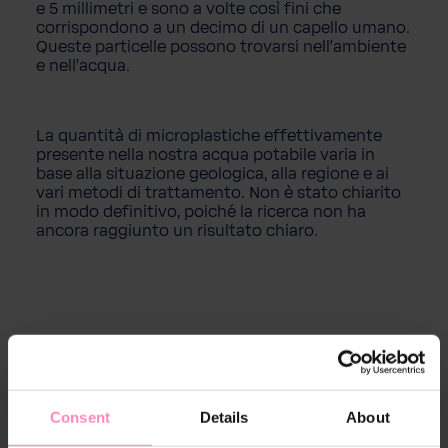
e 5 millimetri e sono a volte così fini che
corrispondono a un decimo di un capello umano.
Queste particelle possono trovarsi nell'ambiente
e nell'acqua.
La quantità di microplastiche effettivamente
presente nella nostra acqua potabile varia in
base alla situazione geologica, alla regione e ai
vari metodi di trattamento. Non è stato chiarito
in modo definitivo, poiché la ricerca non ha
ancora raggiunto un risultato chiaro.
Consent
Details
About