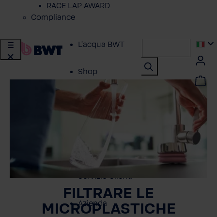
RACE LAP AWARD
Compliance
L'acqua BWT
Shop
Soluzioni per
Privati
Soluzioni per
Aziende
Servizio Clienti
FILTRARE LE
Azienda
MICROPLASTICHE