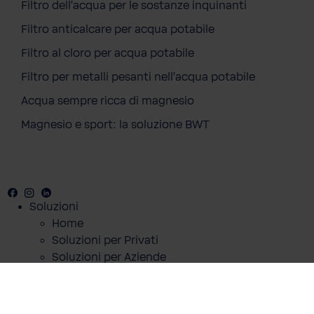
Filtro dell'acqua per le sostanze inquinanti
Filtro anticalcare per acqua potabile
Filtro al cloro per acqua potabile
Filtro per metalli pesanti nell'acqua potabile
Acqua sempre ricca di magnesio
Magnesio e sport: la soluzione BWT
Facebook
Instagram
LinkedIN
Soluzioni
Home
Soluzioni per Privati
Soluzioni per Aziende
L'acqua BWT
Informazioni su BWT
Blog