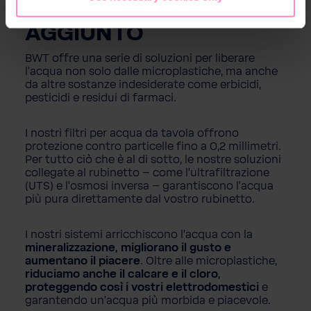
SFRUTTARE IL VALORE
AGGIUNTO
BWT offre una serie di soluzioni per liberare
l'acqua non solo dalle microplastiche, ma anche
da altre sostanze indesiderate come erbicidi,
pesticidi e residui di farmaci.
I nostri filtri per acqua da tavola offrono
protezione contro particelle fino a 0,2 millimetri.
Per tutto ciò che è al di sotto, le nostre soluzioni
collegate al rubinetto – come l'ultrafiltrazione
(UTS) e l'osmosi inversa – garantiscono l'acqua
più pura direttamente dal vostro rubinetto.
I nostri sistemi arricchiscono l'acqua con la
mineralizzazione, migliorano il gusto e
aumentano il piacere
. Oltre alle microplastiche,
riduciamo anche il calcare e il cloro,
proteggendo così i vostri elettrodomestici
e
garantendo un'acqua più morbida e piacevole.