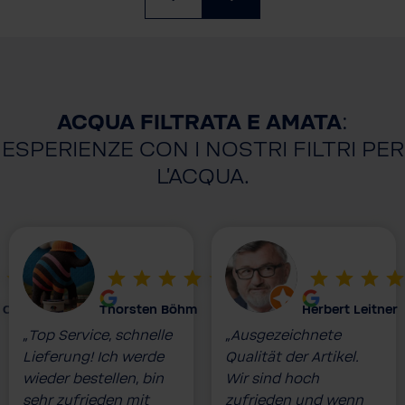
ACQUA FILTRATA E AMATA
:
ESPERIENZE CON I NOSTRI FILTRI PER
L'ACQUA.
 Costa
Thorsten Böhm
Herbert Leitner
„Top Service, schnelle
„Ausgezeichnete
Lieferung! Ich werde
Qualität der Artikel.
wieder bestellen, bin
Wir sind hoch
sehr zufrieden mit
zufrieden und wenn