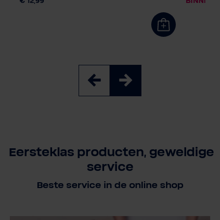
BINNENK
€ 12,99
Eersteklas producten, geweldige
service
Beste service in de online shop