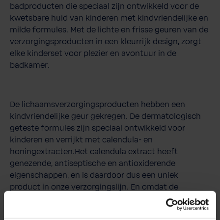
badproducten die speciaal zijn ontwikkeld voor de
kwetsbare huid van kinderen met kindvriendelijke en
milde formules. Met de lichte en frisse geuren van de
verzorgingsproducten in een kleurrijk design, zorgt
elke kinderset voor plezier en avontuur in de
badkamer.
De lichaamsverzorgingsproducten hebben een
kindvriendelijke geur gekregen. De dermatologisch
geteste formules zijn speciaal ontwikkeld voor
kinderen en verrijkt met calendula- en
honingextracten.Het calendula extract heeft
genezende, antiseptische en antioxiderende
eigenschappen, en is daardoor dus een uniek
product in onze verzorgingslijn. En omdat de
veiligheid en hygiëne van kinderen onze prioriteit
hebben, zijn alle accessoires gecertificeerd met het