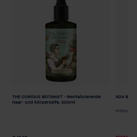
THE CURIOUS BOTANIST - Revitalisierende
ADA Be di
Dosering
Dosering
Haar- und Körperseife, 300ml
Pompdispenser
Smart Care Systeem
Pompdis
Intensiev
te