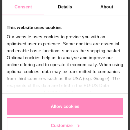
CE-keurmerk.
Consent
Details
About
Dit is wat de verzorgingsproducten van my Forest
Friends onderscheidt:
This website uses cookies
Bijzonder zachte, dermatologisch geteste
formules
Our website uses cookies to provide you with an
bevat calendula-extract met een helende
optimised user experience. Some cookies are essential
werking voor de huid
and enable basic functions such as the shopping basket.
haar & bodyzeep en bodylotion met
Optional cookies help us to analyse and improve our
honingextract, vaste crèmezeep en haar &
online offering and to operate it economically. When using
bodyzeep met bitterstoffen.
optional cookies, data may be transmitted to companies
Milieuvriendelijke verpakking: 30 ml flesjes van
from third countries such as the USA (e.g. Google). The
100% gerecycled plastic (PCR HDPE), crèmezeep:
recipients of this data are listed in the EU-US Data
verpakking van 100% gerecycled materiaal.
Privacy Framework (DPF), which guarantees an
appropriate level of data protection. You can
accept all
cookies
or
only allow necessary cookies
. You can
Allow cookies
access and change your chosen setting at any time in
Veiligheidsaanwijzing: De gehele my forest FRIENDS
the footer of this website.
huidverzorgingslijn is geschikt voor kinderen vanaf 3
Customize
jaar.