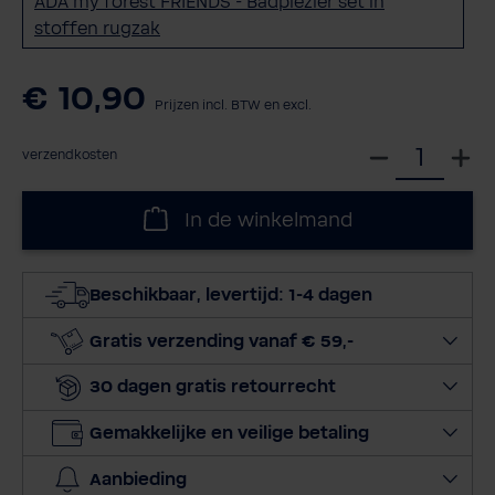
ADA my forest FRIENDS - Badplezier set in
stoffen rugzak
€ 10,90
Prijzen incl. BTW en excl.
S
verzendkosten
e
l
In de winkelmand
e
c
t
Beschikbaar, levertijd: 1-4 dagen
e
e
Gratis verzending vanaf € 59,-
r
30 dagen gratis retourrecht
h
o
Gemakkelijke en veilige betaling
e
v
Aanbieding
e