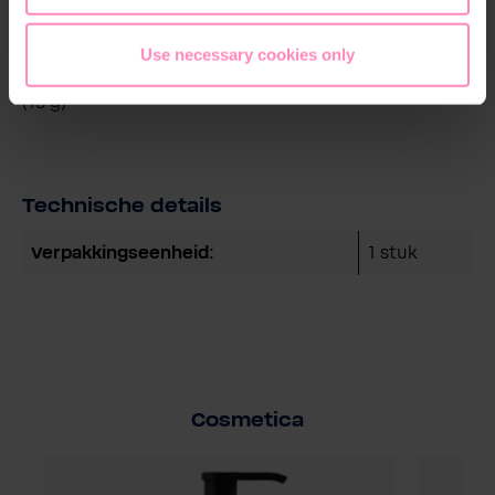
Inhoud van het verzorgingsproduct: Haar- en
Use necessary cookies only
lichaamszeep (30ml), bodylotion (30ml), crèmezeep
(15 g)
Technische details
Verpakkingseenheid:
1 stuk
Cosmetica