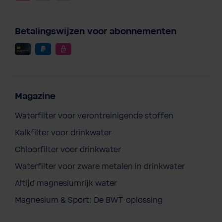
Betalingswijzen voor abonnementen
Magazine
Waterfilter voor verontreinigende stoffen
Kalkfilter voor drinkwater
Chloorfilter voor drinkwater
ADA my forest FRIENDS - Verzorgingsset
Waterfilter voor zware metalen in drinkwater
in canvas tas
Altijd magnesiumrijk water
€ 10,90
Prijzen incl. BTW en excl. verzendkosten
Magnesium & Sport: De BWT-oplossing
In de winkelmand