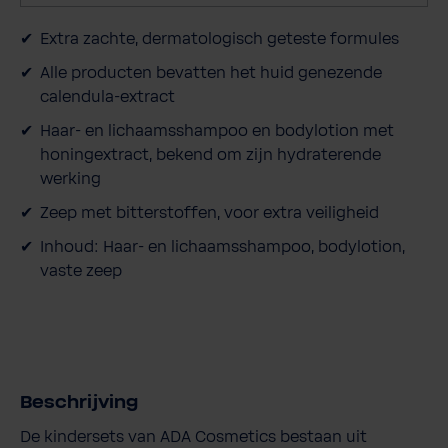
e
Extra zachte, dermatologisch geteste formules
l
h
Alle producten bevatten het huid genezende
e
calendula-extract
i
Haar- en lichaamsshampoo en bodylotion met
d
honingextract, bekend om zijn hydraterende
werking
Zeep met bitterstoffen, voor extra veiligheid
Inhoud: Haar- en lichaamsshampoo, bodylotion,
vaste zeep
Beschrijving
De kindersets van ADA Cosmetics bestaan uit