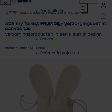
Particulieren
terug
|
Acties & Specials
Huidverzorging & cosmetica
ADA my forest FRIENDS - Verzorgingsset in
Zakelijke klanten
canvas tas
Verzorgingsproducten in een kleurrijk design
Service
Productnummer: MFF020KIKIS
Referentieprojecten
fbeeldingengalerij overslaan
Over BWT
Contactpersonen
Vind een installateur