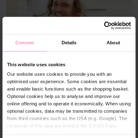
Consent
Details
About
This website uses cookies
Our website uses cookies to provide you with an
optimised user experience. Some cookies are essential
and enable basic functions such as the shopping basket.
Optional cookies help us to analyse and improve our
online offering and to operate it economically. When using
optional cookies, data may be transmitted to companies
from third countries such as the USA (e.g. Google). The
LOOD EN KOPER
recipients of this data are listed in the EU-US Data
UIT HET WATER
Privacy Framework (DPF), which guarantees an