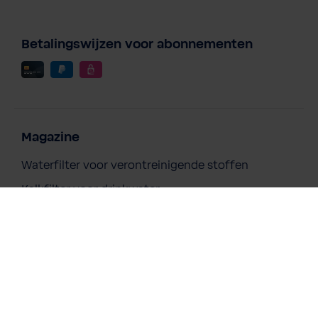
Betalingswijzen voor abonnementen
Magazine
Waterfilter voor verontreinigende stoffen
Kalkfilter voor drinkwater
Chloorfilter voor drinkwater
Waterfilter voor zware metalen in drinkwater
Altijd magnesiumrijk water
Magnesium & Sport: De BWT-oplossing