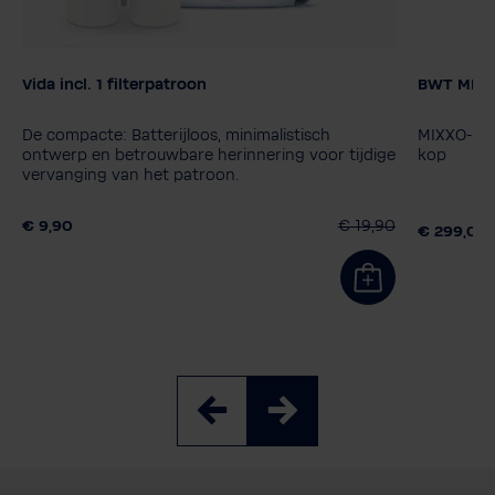
Vida incl. 1 filterpatroon
BWT MIXXO
Kleur
Filterpat
MyAQUA 
De compacte: Batterijloos, minimalistisch
MIXXO-inst
MyAQUA 
ontwerp en betrouwbare herinnering voor tijdige
kop
vervanging van het patroon.
€ 9,90
€ 19,90
€ 299,00