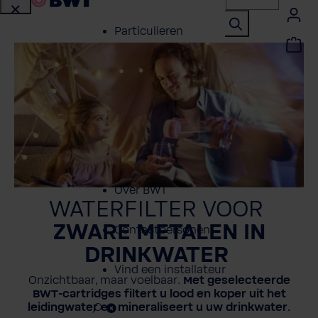
Particulieren
Zakelijke klanten
Service
Referentieprojecten
Over BWT
WATERFILTER VOOR
ZWARE METALEN IN
Contactpersonen
DRINKWATER
Vind een installateur
Onzichtbaar, maar voelbaar.
Met geselecteerde
BWT-cartridges filtert u lood en koper uit het
leidingwater en mineraliseert u uw drinkwater.