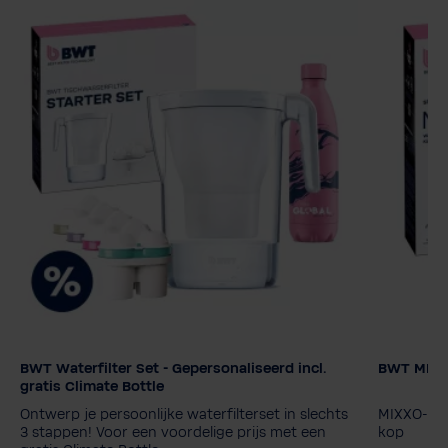
BWT Waterfilter Set - Gepersonaliseerd incl.
BWT MIXXO 
Filterpat
gratis Climate Bottle
MyAQUA 
Ontwerp je persoonlijke waterfilterset in slechts
MIXXO-inst
MyAQUA 
3 stappen! Voor een voordelige prijs met een
kop