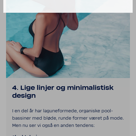
4. Lige linjer og mini­ma­li­stisk
design
I en del år har lagune­formede, organ­iske pool-​
bassiner med bløde, runde former været på mode.
Men nu ser vi også en anden tendens: