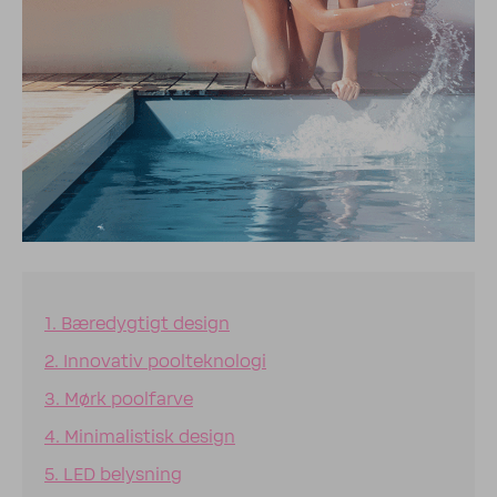
1. Bæredygtigt design
2. Innovativ poolteknologi
3. Mørk poolfarve
4. Minimalistisk design
5. LED belysning