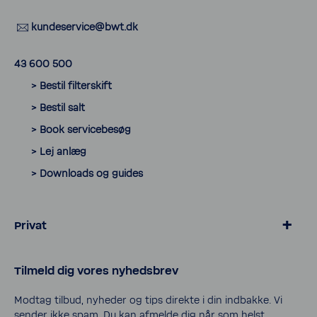
kunde­ser­vice@bwt.dk
43 600 500
> Bestil filter­skift
> Bestil salt
> Book servicebesøg
> Lej anlæg
> Down­loads og guides
Privat
> Blødgøring for kalk­frit vand
Tilmeld dig vores nyheds­brev
> Salt og tilbehør til blødgøring
> Vand­filtre til vand­hanen
Modtag tilbud, nyheder og tips direkte i din indbakke. Vi
sender ikke spam. Du kan afmelde dig når som helst.