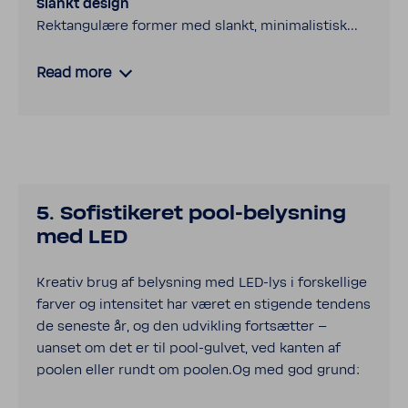
Slankt design
Rektangulære former med slankt, mini­mal­is­tisk...
Read more
5. Sofi­sti­keret pool-​belysning
med LED
Kreativ brug af belysning med LED-​lys i forskel­lige
farver og inten­sitet har været en stigende tendens
de seneste år, og den udvikling fortsætter –
uanset om det er til pool-​gulvet, ved kanten af
poolen eller rundt om poolen.Og med god grund: