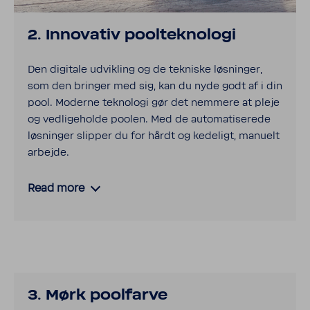
2. Inno­v­ativ pool­tekno­logi
Den digi­tale udvik­ling og de tekniske løsninger,
som den bringer med sig, kan du nyde godt af i din
pool. Moderne tekno­logi gør det nemmere at pleje
og vedli­ge­holde poolen. Med de auto­ma­ti­se­rede
løsninger slipper du for hårdt og kede­ligt, manuelt
arbejde.
Read more
3. Mørk pool­farve