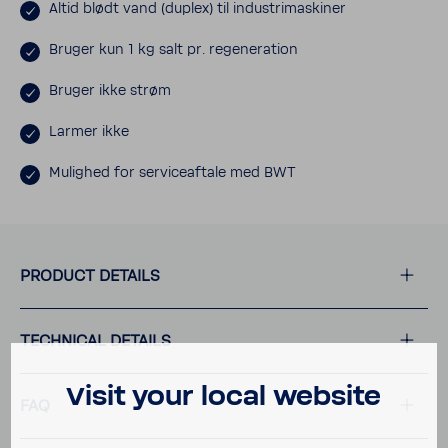
Altid blødt vand (duplex) til industri­mask­iner
Bruger kun 1 kg salt pr. regen­er­a­tion
Bruger ikke strøm
Larmer ikke
Mulighed for serviceaf­tale med BWT
PRODUCT DETAILS
TECH­NICAL DETAILS
Visit your local website
FAQ