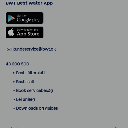
BWT Best Water App
kunde­ser­vice@bwt.dk
43 600 500
> Bestil filter­skift
> Bestil salt
> Book servicebesøg
> Lej anlæg
> Down­loads og guides