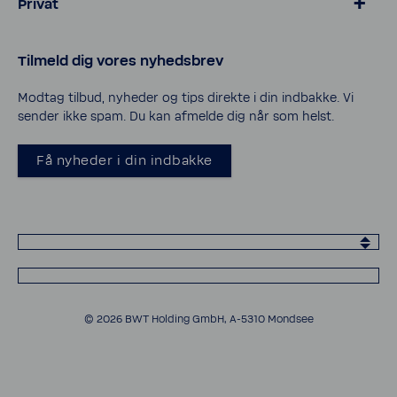
Privat
> Blødgøring for kalk­frit vand
Tilmeld dig vores nyheds­brev
> Salt og tilbehør til blødgøring
> Vand­filtre til vand­hanen
Modtag tilbud, nyheder og tips direkte i din indbakke. Vi
sender ikke spam. Du kan afmelde dig når som helst.
> Service og support
> Privatlivspolitik
Få nyheder i din indbakke
> Cookies
© 2026 BWT Holding GmbH, A-​5310 Mondsee