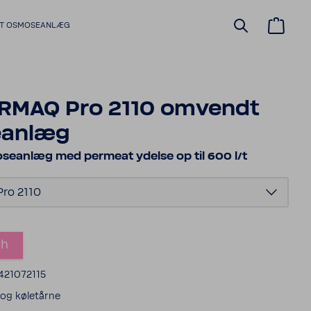
DT OSMOSEANLÆG
RMAQ Pro 2110 omvendt
anlæg
eanlæg med permeat ydelse op til 600 l/t
ro 2110
ch
421072115
r og køletårne