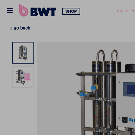
SHOP
BWT PERM
go back