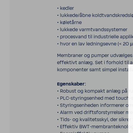
• kedler
• lukkede/åbne koldt­vand­skredsl
• køletårne
• lukkede varmt­vandssys­temer
• proces­vand til indus­trielle appli
• hvor en lav ledning­sevne (< 2
Membraner og pumper udvælges med 
effek­tivt anlæg. Set i forhold ti
kompo­nenter samt simpel instal­l
Egen­sk­aber:
• Robust og kompakt anlæg på rust
• PLC-​styringsenhed med touch-
• Styringsen­heden informerer om
• Alarm ved drifts­forstyrrelser 
• Tids- og kvalitetsskyl, der sikr
• Effektiv BWT-​membranteknologi