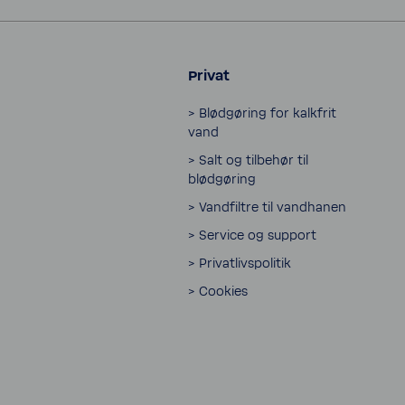
Privat
> Blødgøring for kalk­frit
vand
> Salt og tilbehør til
blødgøring
> Vand­filtre til vand­hanen
> Service og support
> Privatlivspolitik
> Cookies