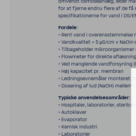
omvendt osmoseanlæg, leder man i
for at fjerne endnu flere af de f
speci­fika­tion­erne for vand i DS/E
Fordele:
• Rent vand i overensstem­melse
• Vand­kvalitet < 5 µS/cm v NaOH-
• Tilbage­holder mikroor­gan­ismer
• Flowmeter for direkte aflæsning
• Ved manglende vand­forsyning (
• Høj kapacitet pr. membran
• Ledning­sevnemåler monteret m
• Dosering af lud (NaOH) mellem 1.
Typiske anven­delsesområder:
• Hospi­taler, labo­ra­to­rier, ster­il­ce
• Autoklaver
• Evap­o­rator
• Kemisk industri
• Labo­ra­to­rier