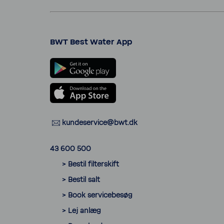
BWT Best Water App
kunde­ser­vice@bwt.dk
43 600 500
> Bestil filter­skift
> Bestil salt
> Book servicebesøg
> Lej anlæg