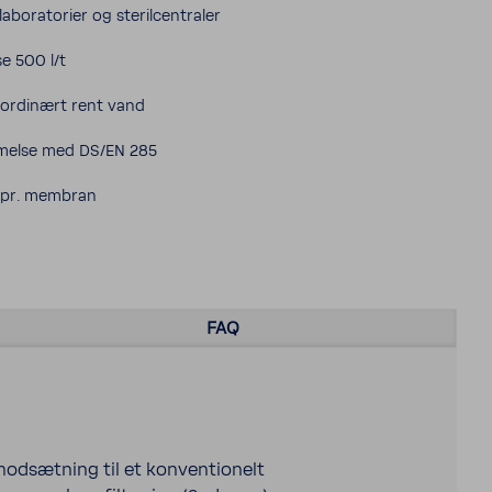
labo­ra­to­rier og ster­il­cen­traler
e 500 l/t
­ordinært rent vand
­melse med DS/EN 285
t pr. membran
FAQ
modsætning til et konven­tionelt