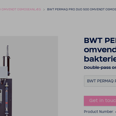
O OMVENDT OSMOSEANLÆG
BWT PERMAQ PRO DUO 500 OMVENDT OSMOSE
BWT PE
omvend
bakteri
Double-​pass 
BWT PERMAQ P
Get in tou
Product Number: