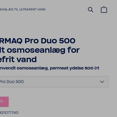
ANLÆG TIL ULTRA­RENT VAND
RMAQ Pro Duo 500
t osmoseanlæg for
efrit vand
omvendt osmoseanlæg, permeat ydelse 500 l/t
ro Duo 500
ch
 421071740