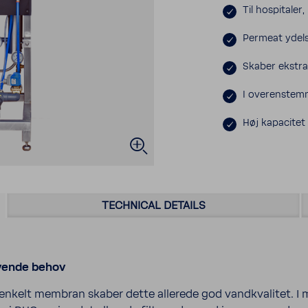
Til hospi­taler, 
Permeat ydels
Skaber ekstra
I overen­stem
Høj kapacite
TECH­NICAL DETAILS
ævende behov
nkelt membran skaber dette allerede god vand­kvalitet. I 