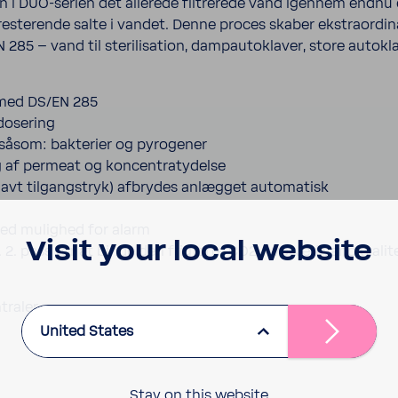
 DUO-​serien det allerede filtr­erede vand igennem endnu e
å resterende salte i vandet. Denne proces skaber ekstra­ordi
N 285 – vand til ster­il­i­sa­tion, dampau­toklaver, store auto
 med DS/EN 285
​dosering
 såsom: bakterier og pyro­gener
 af permeat og koncen­traty­delse
lavt tilgangstryk) afbrydes anlægget automa­tisk
ed mulighed for alarm
Visit your local website
 2. pass for at binde den frigjorte CO2, hvorved vand­kvalit
n­traler
United States
Stay on this website