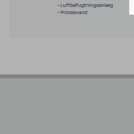
• Luft­befugt­ningsanlæg
• Proces­vand