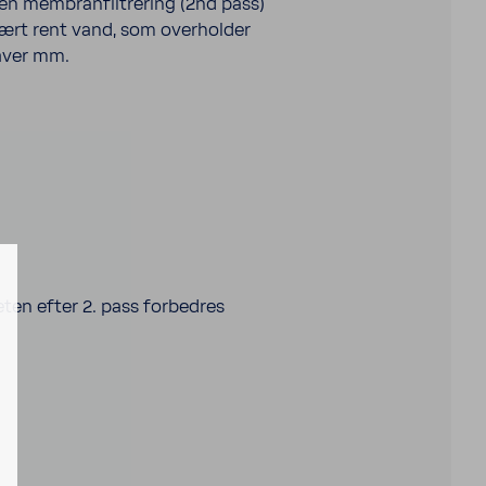
n membran­fil­trering (2nd pass)
nært rent vand, som over­holder
klaver mm.
eten efter 2. pass forbedres