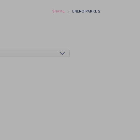
$NAME
ENERGI­PAKKE 2