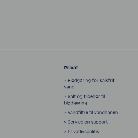
Privat
> Blødgøring for kalk­frit
vand
> Salt og tilbehør til
blødgøring
> Vand­filtre til vand­hanen
> Service og support
> Privatlivspolitik