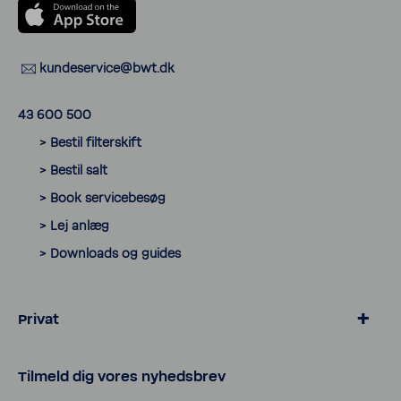
kunde­ser­vice@bwt.dk
43 600 500
> Bestil filter­skift
> Bestil salt
> Book servicebesøg
> Lej anlæg
> Down­loads og guides
Privat
> Blødgøring for kalk­frit vand
Tilmeld dig vores nyheds­brev
> Salt og tilbehør til blødgøring