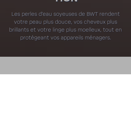
Les perles d’eau soyeuses de BWT rendent
votre peau plus douce, vos cheveux plus
brillants et votre linge plus moel­leux, tout en
proté­geant vos appa­reils ména­gers.
Unmute
Setting
L’EAU BWT PERLA
C'est par l'eau que commence la
beauté