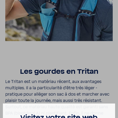
Les gourdes en Tritan
Le Tritan est un maté­riau récent, aux avan­tages
multiples. Il a la parti­cu­la­rité d’être très léger -
pratique pour alléger son sac à dos et marcher avec
plaisir toute la journée, mais aussi très résis­tant.
Surtout, ce maté­riau haute qualité est garanti sans
BPA (bisphénol A) ni plas­ti­fiant. Enfin, il ne donne
Visitez votre site web