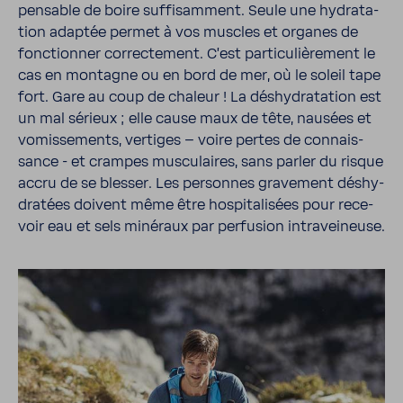
pen­sable de boire suffi­sam­ment. Seule une hydra­ta­
tion adaptée permet à vos muscles et organes de
fonc­tionner correc­te­ment. C'est parti­cu­liè­re­ment le
cas en montagne ou en bord de mer, où le soleil tape
fort. Gare au coup de chaleur ! La déshy­dra­ta­tion est
un mal sérieux ; elle cause maux de tête, nausées et
vomis­se­ments, vertiges – voire pertes de connais­
sance - et crampes muscu­laires, sans parler du risque
accru de se blesser. Les personnes grave­ment déshy­
dra­tées doivent même être hospi­ta­li­sées pour rece­
voir eau et sels miné­raux par perfu­sion intra­vei­neuse.