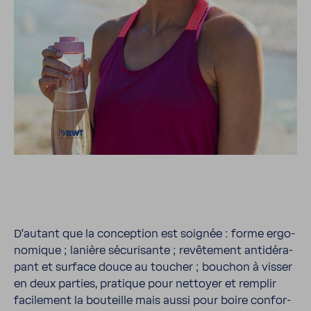
D'au­tant que la concep­tion est soignée : forme ergo­
no­mique ; lanière sécu­ri­sante ; revê­te­ment anti­dé­ra­
pant et surface douce au toucher ; bouchon à visser
en deux parties, pratique pour nettoyer et remplir
faci­le­ment la bouteille mais aussi pour boire confor­