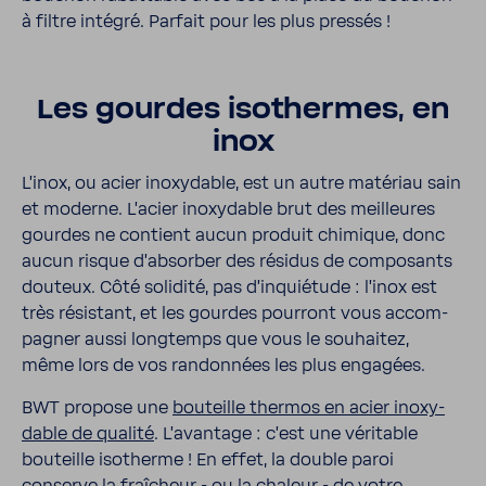
à filtre intégré. Parfait pour les plus pressés !
Les gourdes isothermes, en
inox
L'inox, ou acier inoxy­dable, est un autre maté­riau sain
et moderne. L'acier inoxy­dable brut des meilleures
gourdes ne contient aucun produit chimique, donc
aucun risque d’ab­sorber des résidus de compo­sants
douteux. Côté soli­dité, pas d'in­quié­tude : l'inox est
très résis­tant, et les gourdes pour­ront vous accom­
pa­gner aussi long­temps que vous le souhaitez,
même lors de vos randon­nées les plus enga­gées.
BWT propose une
bouteille thermos en acier inoxy­
dable de qualité
. L’avan­tage : c’est une véri­table
bouteille isotherme ! En effet, la double paroi