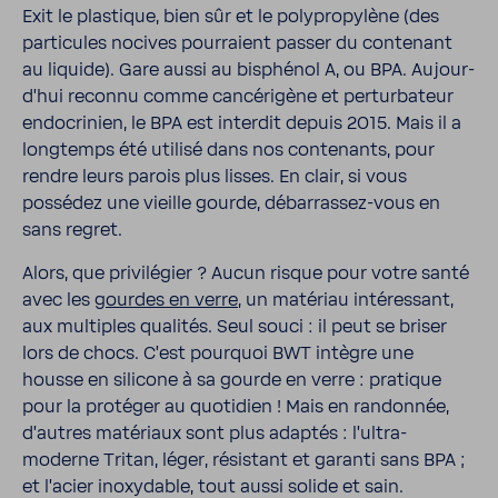
Exit le plas­tique, bien sûr et le poly­pro­py­lène (des
parti­cules nocives pour­raient passer du conte­nant
au liquide). Gare aussi au bisphénol A, ou BPA. Aujour­
d'hui reconnu comme cancé­ri­gène et pertur­ba­teur
endo­cri­nien, le BPA est interdit depuis 2015. Mais il a
long­temps été utilisé dans nos conte­nants, pour
rendre leurs parois plus lisses. En clair, si vous
possédez une vieille gourde, débarrassez-​vous en
sans regret.
Alors, que privi­lé­gier ? Aucun risque pour votre santé
avec les
gourdes en verre
, un maté­riau inté­res­sant,
aux multiples qualités. Seul souci : il peut se briser
lors de chocs. C'est pour­quoi BWT intègre une
housse en sili­cone à sa gourde en verre : pratique
pour la protéger au quoti­dien ! Mais en randonnée,
d'autres maté­riaux sont plus adaptés : l'ultra-​
moderne Tritan, léger, résis­tant et garanti sans BPA ;
et l'acier inoxy­dable, tout aussi solide et sain.