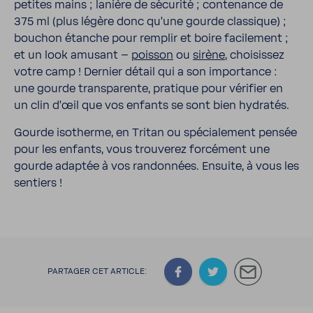
petites mains ; lanière de sécu­rité ; conte­nance de
375 ml (plus légère donc qu'une gourde clas­sique) ;
bouchon étanche pour remplir et boire faci­le­ment ;
et un look amusant –
poisson
ou
sirène
, choi­sissez
votre camp ! Dernier détail qui a son impor­tance :
une gourde trans­pa­rente, pratique pour véri­fier en
un clin d'œil que vos enfants se sont bien hydratés.
Gourde isotherme, en Tritan ou spécia­le­ment pensée
pour les enfants, vous trou­verez forcé­ment une
gourde adaptée à vos randon­nées. Ensuite, à vous les
sentiers !
PARTAGER CET ARTICLE: