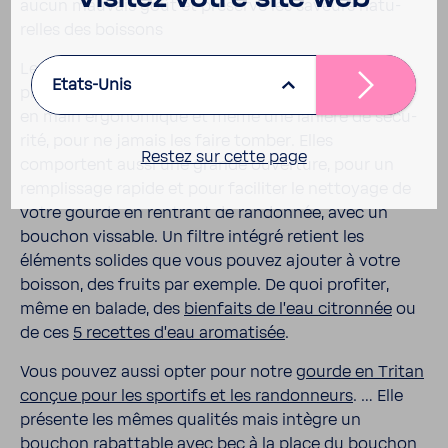
aucun mauvais goût et préserve les saveurs natu­
relles des bois­sons
Les
gourdes en Tritan BWT
sont donc saines… Et
Etats-Unis
pratiques : conte­nance bien étudiée, (600ml), prise
en main ergo­no­mique et même une lanière de sécu­
rité, pour ne jamais les faire tomber. Elles
Restez sur cette page
comportent aussi une grande ouver­ture, pour un
remplis­sage rapide et pour faci­liter le nettoyage de
votre gourde en rentrant de randonnée, avec un
bouchon vissable. Un filtre intégré retient les
éléments solides que vous pouvez ajouter à votre
boisson, des fruits par exemple. De quoi profiter,
même en balade, des
bien­faits de l'eau citronnée
ou
de ces
5 recettes d'eau aroma­tisée
.
Vous pouvez aussi opter pour notre
gourde en Tritan
conçue pour les spor­tifs et les randon­neurs
. … Elle
présente les mêmes qualités mais intègre un
bouchon rabat­table avec bec à la place du bouchon