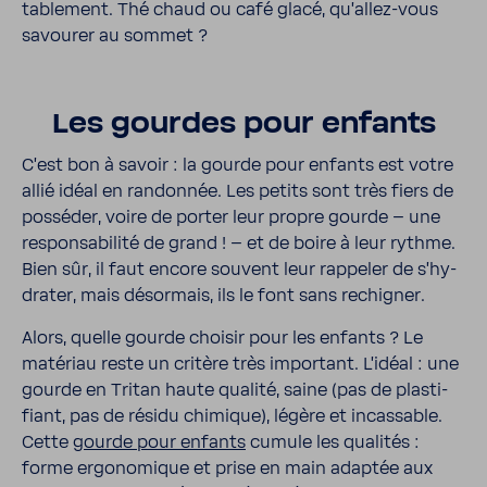
ta­ble­ment. Thé chaud ou café glacé, qu'allez-​vous
savourer au sommet ?
Les gourdes pour enfants
C'est bon à savoir : la gourde pour enfants est votre
allié idéal en randonnée. Les petits sont très fiers de
posséder, voire de porter leur propre gourde – une
respon­sa­bi­lité de grand ! – et de boire à leur rythme.
Bien sûr, il faut encore souvent leur rappeler de s'hy­
drater, mais désor­mais, ils le font sans rechi­gner.
Alors, quelle gourde choisir pour les enfants ? Le
maté­riau reste un critère très impor­tant. L'idéal : une
gourde en Tritan haute qualité, saine (pas de plas­ti­
fiant, pas de résidu chimique), légère et incas­sable.
Cette
gourde pour enfants
cumule les qualités :
forme ergo­no­mique et prise en main adaptée aux