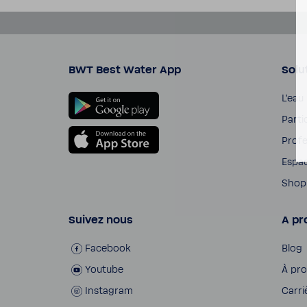
BWT Best Water App
Solu
L'eau
Parti­
Profe
Espac
Shop
Suivez nous
A pr
Face­book
Blog
Youtube
À pr
Insta­gram
Carri