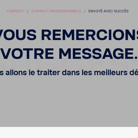
CONTACT
CONTACT PROFES­SION­NELS
ENVOYÉ AVEC SUCCÈS
VOUS REMER­CION
SUCCES
VOTRE MESSAGE.
 allons le traiter dans les meilleurs dé