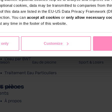
optional cookies, data may be transmitted to companies from thi
s of this data are listed in the EU-US Data Privacy Framework (
tection. You can
accept all cookies
or
only allow necessary co
 any time in the footer of this website.
 only
Customize
Boutique en ligne
L'eau par BWT
Maison
Eau de piscine
Sport & Loisirs
Traitement Eau Particuliers
5 pièces
Service
ents
À propos