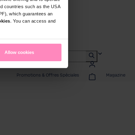
rd countries such as the USA
DPF), which guarantees an
okies
. You can access and
Allow cookies
Promotions & Offres Spéciales
Magazine