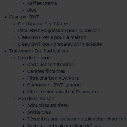
Kaffee Crema
plus
L'eau par BWT
One Source PearlWater
L’eau BWT Magnésium pour la boisson
L´eau BWT Perla pour la maison
L´eau BWT pour preparation injectable
Traitement Eau Particuliers
Eau de boisson
Cartouches filtrantes
Carafes filtrantes
Filtre charbon AQA Pura
Osmoseur - BWT Lagoon
Filtre reminéralisateur Pearlwater
Eau de la maison
Adoucisseurs d'eau
Antitartres
Désembouage radiateur et plancher chauffan
Système anticalcaire Quick&Clean