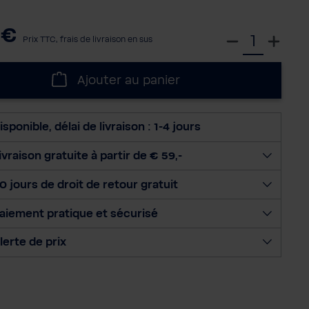
 €
S
Prix TTC, frais de livraison en sus
é
l
Ajouter au panier
e
c
t
isponible, délai de livraison : 1-4 jours
i
o
ivraison gratuite à partir de € 59,-
n
0 jours de droit de retour gratuit
n
e
aiement pratique et sécurisé
r
l
lerte de prix
a
q
u
a