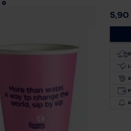
5,90
D
L
3
P
A