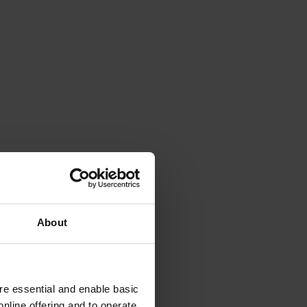
About
e essential and enable basic
nline offering and to operate