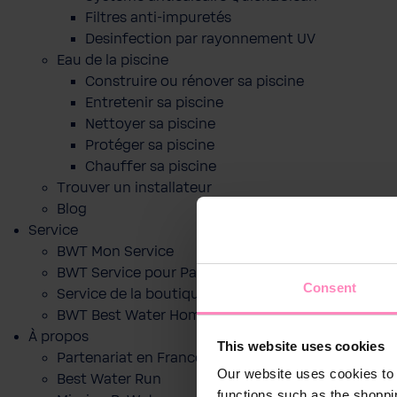
Filtres anti-impuretés
Desinfection par rayonnement UV
Eau de la piscine
Construire ou rénover sa piscine
Entretenir sa piscine
Nettoyer sa piscine
Protéger sa piscine
Chauffer sa piscine
Trouver un installateur
Blog
Service
BWT Mon Service
BWT Service pour Particuliers
Consent
Service de la boutique en ligne
BWT Best Water Home App
À propos
This website uses cookies
Partenariat en France
Our website uses cookies to 
Best Water Run
functions such as the shoppi