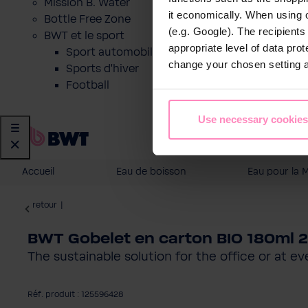
Mission B. Water
it economically. When using 
Bottle Free Zone
(e.g. Google). The recipient
BWT et le sport
appropriate level of data pro
Sport automobile
change your chosen setting at
Sports d'hiver
Football
Use necessary cookies
Accueil
Eau de boisson
Eau pour la 
retour
|
BWT Gobelet en carton BIO 180ml 2
The sustainable solution for the office or at ev
Réf. produit : 125596428