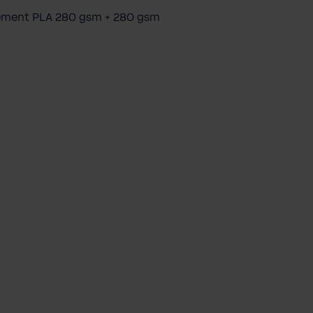
n
ement PLA 280 gsm + 280 gsm
t
i
t
é