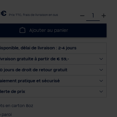
 €
S
Prix TTC, frais de livraison en sus
é
l
Ajouter au panier
e
c
t
isponible, délai de livraison : 2-4 jours
i
o
ivraison gratuite à partir de € 59,-
n
0 jours de droit de retour gratuit
n
e
aiement pratique et sécurisé
r
l
lerte de prix
a
q
ts en carton 8oz
u
a
 paroi