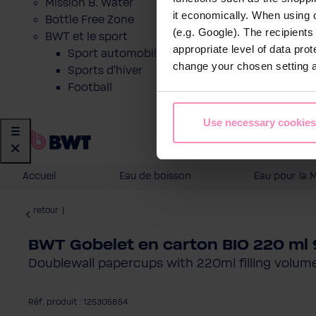
Mission B. Water
it economically. When using 
Bottle Free Zone
(e.g. Google). The recipient
BWT et le sport
appropriate level of data pro
Sport automobile
change your chosen setting at
Sports d'hiver
Football
Use necessary cookies
Accueil
Eau de boisson
Eau pour la 
retour
|
BWT Gobelet en carton BIO 220 ml 
Doublewall papercups with 220ml filling volum
Réf. produit : 125305854