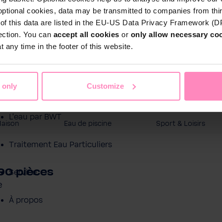
optional cookies, data may be transmitted to companies from thi
s of this data are listed in the EU-US Data Privacy Framework (
tection. You can
accept all cookies
or
only allow necessary co
 any time in the footer of this website.
 only
Customize
Boutique en ligne
L'eau par BWT
Maison
Eau de piscine
Sport & Loisirs
Traitement Eau Particuliers
90 pièces
Service
e
À propos