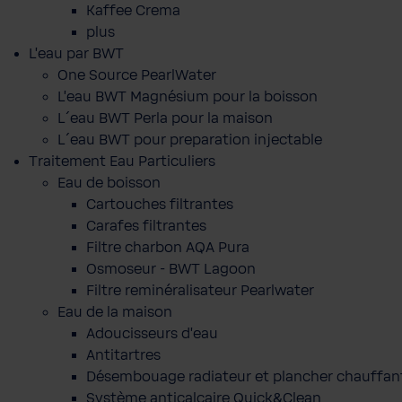
Kaffee Crema
plus
L'eau par BWT
One Source PearlWater
L’eau BWT Magnésium pour la boisson
L´eau BWT Perla pour la maison
L´eau BWT pour preparation injectable
Traitement Eau Particuliers
Eau de boisson
Cartouches filtrantes
Carafes filtrantes
Filtre charbon AQA Pura
Osmoseur - BWT Lagoon
Filtre reminéralisateur Pearlwater
Eau de la maison
Adoucisseurs d'eau
Antitartres
Désembouage radiateur et plancher chauffan
Système anticalcaire Quick&Clean