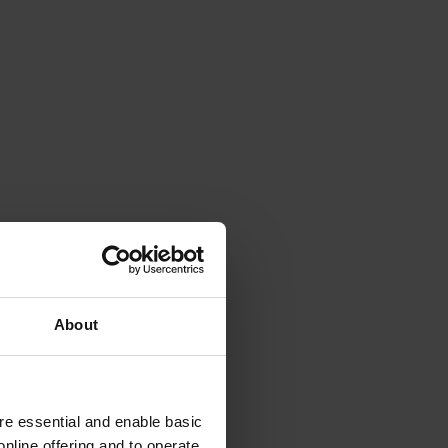
About
e essential and enable basic
nline offering and to operate