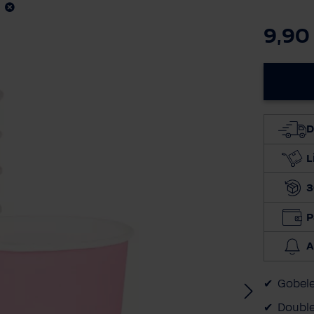
9,90
D
L
3
P
A
Gobele
Double