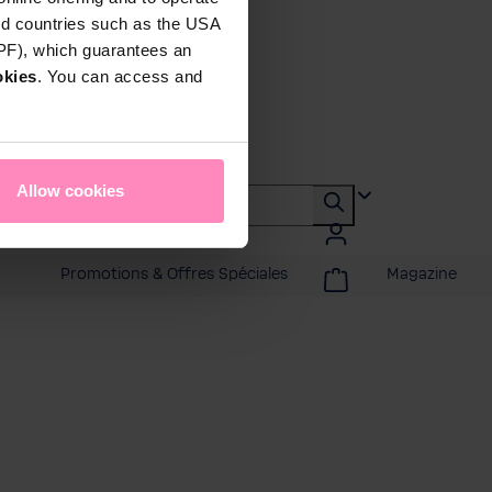
rd countries such as the USA
DPF), which guarantees an
okies
. You can access and
Allow cookies
Promotions & Offres Spéciales
Magazine