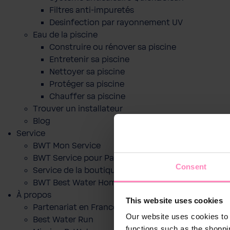
Filtres anti-impuretés
Desinfection par rayonnement UV
Eau de la piscine
Construire ou rénover sa piscine
Entretenir sa piscine
Nettoyer sa piscine
Protéger sa piscine
Chauffer sa piscine
Trouver un installateur
Blog
Service
BWT Mon Service
BWT Service pour Particuliers
Consent
Service de la boutique en ligne
BWT Best Water Home App
À propos
This website uses cookies
Partenariat en France
Our website uses cookies to 
Best Water Run
functions such as the shoppi