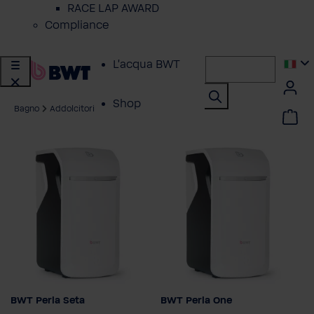
RACE LAP AWARD
Compliance
L'acqua BWT
Shop
Bagno
Addolcitori
Soluzioni per
Privati
Soluzioni per
Aziende
Servizio Clienti
Azienda
BWT Perla Seta
BWT Perla One
Modello
Modello