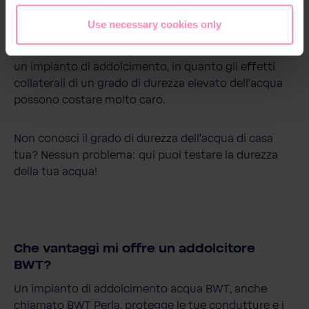
diversi minerali come ad es. il calcio, che sono
responsabili della durezza dell'acqua o del suo
Use necessary cookies only
contenuto di calcare. Se l'acqua della tua regione è
molto calcarea, consigliamo vivamente di installare
un impianto di addolcimento, in quanto gli effetti
collaterali di un grado di durezza elevato dell'acqua
possono costare molto caro.
Non conosci il grado di durezza dell'acqua di casa
tua? Nessun problema: qui puoi testare la durezza
della tua acqua!
Che vantaggi mi offre un addolcitore
BWT?
Un impianto di addolcimento acqua BWT, anche
chiamato BWT Perla, protegge le tue condutture e i