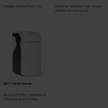
BWT Perla
BWT Perla
Display tattile Multi Info
Sistema "symplex" per acqua
BWT Perla Home
BWT Perla Home
perlata 24 ore su 24
BWT Perla One
BWT Perla One
BWT Perla Seta
BWT Perla Seta
BWT Perla Home
Modello
BWT Perla
Autocontrollo mediante la
BWT Perla Home
funzione Auto Check
BWT Perla One