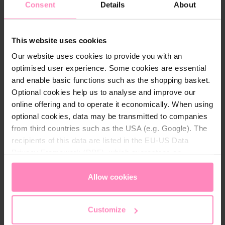
Consent
Details
About
This website uses cookies
Our website uses cookies to provide you with an
optimised user experience. Some cookies are essential
and enable basic functions such as the shopping basket.
Optional cookies help us to analyse and improve our
online offering and to operate it economically. When using
optional cookies, data may be transmitted to companies
from third countries such as the USA (e.g. Google). The
Acquista un addolcitore
recipients of this data are listed in the EU-US Data
Privacy Framework (DPF), which guarantees an
Impianti di addolcimento acqua BWT per un'acqua
appropriate level of data protection. You can
accept all
perlata delicata a casa tua
cookies
or
only allow necessary cookies
. You can
Allow cookies
Ho davvero bisogno di un addolcitore
access and change your chosen setting at any time in
d'acqua per casa mia?
the footer of this website.
Customize
A seconda della regione in cui vivi, l'acqua contiene