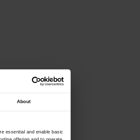
About
e essential and enable basic
nline offering and to operate