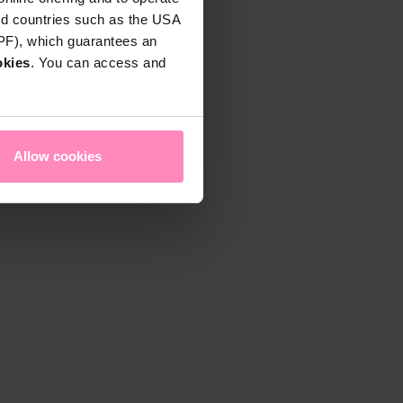
rd countries such as the USA
DPF), which guarantees an
okies
. You can access and
Allow cookies