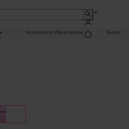
o
Promozioni & Offerte Speciali
Rivista
a
Rosa