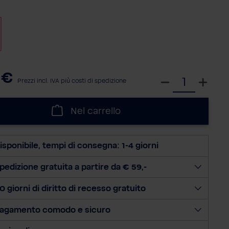
a
 €
S
Prezzi incl. IVA più costi di spedizione
e
l
Nel carrello
e
z
i
isponibile, tempi di consegna: 1-4 giorni
o
n
pedizione gratuita a partire da € 59,-
a
0 giorni di diritto di recesso gratuito
l
a
agamento comodo e sicuro
q
u