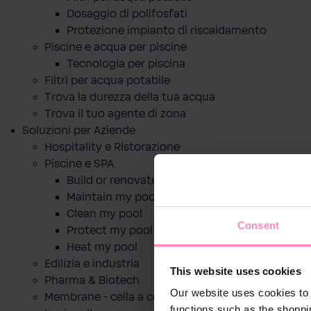
Dosaggio di polifosfati
Protezione impianto di riscaldamento
Piscine e acqua per piscine
Tecnologia per piscina
Filtri per acqua potabile
Trova la durezza della tua acqua
Trova il tuo agente di zona
Soluzioni per Aziende
Hospitality e Ristorazione
Piscine e SPA
Build or renovate my pool
Maintain my pool
Clean my pool
Consent
Protect my pool
Heat my pool
Edilizia e industria
This website uses cookies
Pharma & Biotech
Our website uses cookies to 
Membrane - cella a combustibile
functions such as the shoppi