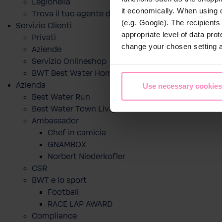
Legionella
it economically. When using 
Trova il tuo agente di zona
(e.g. Google). The recipient
Servizio Clienti
appropriate level of data pro
Privati
change your chosen setting at
Aziende
Servizio Onlineshop
BWT Best Water Home App
Azienda
Use necessary cookies
Best Water Run
Best Water Town Livigno
Ambassador
Chef in camicia
GNAMBOX
Norbert Niederkofler
CSR
BWT e lo sport
Football
RACE LAP AWARD
Compliance