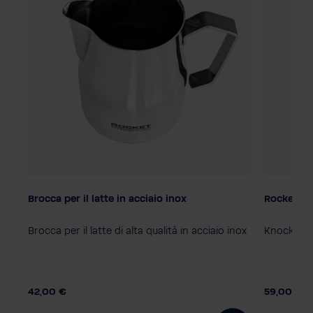
Brocca per il latte in acciaio inox
Rocket K
ne
Brocca per il latte di alta qualità in acciaio inox
Knock Box 
42,00 €
59,00 €