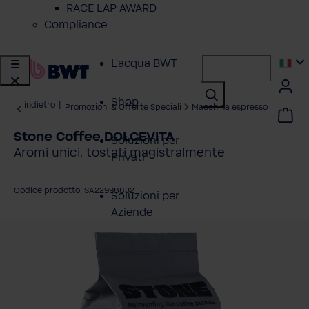
RACE LAP AWARD
Compliance
L'acqua BWT
Shop
indietro
|
Promozioni & Offerte Speciali
Macchina espresso
Stone Coffee DOLCEVITA
Soluzioni per
Aromi unici, tostati magistralmente
Privati
Codice prodotto: SA22998832
Soluzioni per
Aziende
alta la galleria di immagini
Servizio Clienti
Azienda