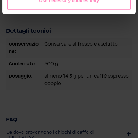
Use necessary cookies only
Dettagli tecnici
Conservazio
Conservare al fresco e asciutto
ne:
Contenuto:
500 g
Dosaggio:
almeno 14,5 g per un caffè espresso
doppio
FAQ
Da dove provengono i chicchi di caffè di
DOLCEVITA?