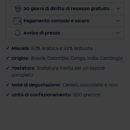
i
z
30 giorni di diritto di recesso gratuito
z
Pagamento comodo e sicuro
o
e
Avviso di prezzo
-
m
Miscela:
67% Arabica e 33% Robusta
a
i
Origine:
Brasile, Colombia, Congo, India, Cambogia
l
Tostatura:
Tostatura media per un sapore
completo
Note di degustazione:
Cereali, cioccolato e noci
Unità di confezionamento:
500 grammi