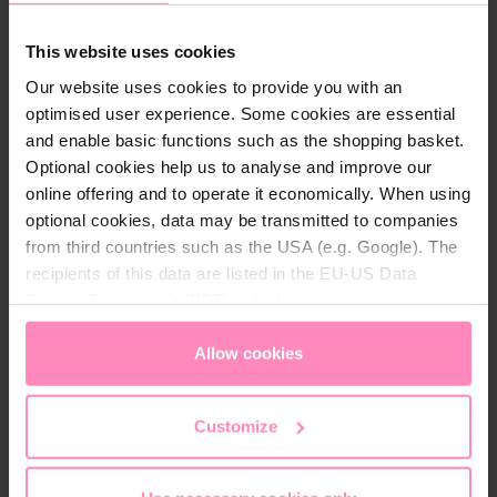
sfumature delicate del caffè sono particolarmente
evidenziate, risultando in un'esperienza di sapore più
This website uses cookies
intensa.
Our website uses cookies to provide you with an
optimised user experience. Some cookies are essential
Conservazione ottimale
and enable basic functions such as the shopping basket.
Per conservare la freschezza e l'aroma del caffè,
Optional cookies help us to analyse and improve our
conservarlo in un luogo
fresco
e
asciutto
.
online offering and to operate it economically. When using
optional cookies, data may be transmitted to companies
from third countries such as the USA (e.g. Google). The
Perfeziona la tua esperienza caffè!
recipients of this data are listed in the EU-US Data
Privacy Framework (DPF), which guarantees an
Complementato da
macchine da caffè espresso e
appropriate level of data protection. You can
accept all
accessori di Stone e Rocket
, ogni caffè diventa un
cookies
or
only allow necessary cookies
. You can
Allow cookies
capolavoro. Scoprilo ora!
access and change your chosen setting at any time in
the footer of this website.
Customize
Immergiti nel mondo del caffè e vivi il
DOLCEVITA!