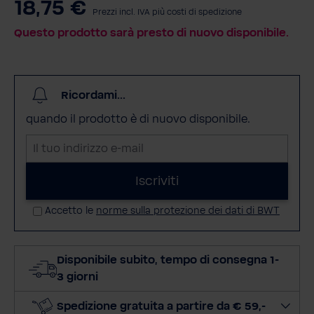
18,75 €
Prezzi incl. IVA più costi di spedizione
Questo prodotto sarà presto di nuovo disponibile.
Ricordami...
quando il prodotto è di nuovo disponibile.
I
l
t
Iscriviti
u
Accetto le
norme sulla protezione dei dati di BWT
o
i
n
Disponibile subito, tempo di consegna 1-
d
3 giorni
i
r
Spedizione gratuita a partire da € 59,-