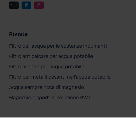
Rivista
Filtro dell'acqua per le sostanze inquinanti
Filtro anticalcare per acqua potabile
Filtro al cloro per acqua potabile
Filtro per metalli pesanti nell'acqua potabile
Acqua sempre ricca di magnesio
Magnesio e sport: la soluzione BWT
Facebook
Instagram
LinkedIN
Soluzioni