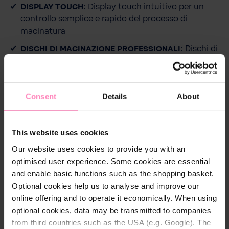
DISPLAY TOUCH:
Display touch intuitivo per un
controllo semplice e rapido del processo di
macinatura
DISCHI DI MACINAZIONE PROFESSIONALI:
Dischi di
macinazione da 50 mm per un risultato perfetto
POTENTE:
Con una potenza di 230 Watt per una
macinatura rapida ed efficiente
Consent
Details
About
This website uses cookies
Our website uses cookies to provide you with an
Descrizione
optimised user experience. Some cookies are essential
and enable basic functions such as the shopping basket.
Stone Mine
Optional cookies help us to analyse and improve our
La macchina da caffè espresso Stone Mine si
online offering and to operate it economically. When using
distingue per il suo design compatto combinato con
optional cookies, data may be transmitted to companies
una lavorazione di alta qualità. La macchina è
from third countries such as the USA (e.g. Google). The
interamente realizzata in metallo, il che garantisce