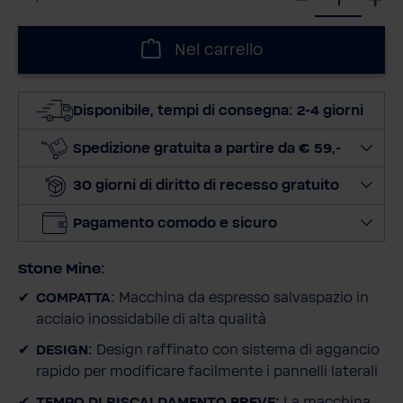
e
l
Nel carrello
e
z
i
Disponibile, tempi di consegna: 2-4 giorni
o
n
Spedizione gratuita a partire da € 59,-
a
30 giorni di diritto di recesso gratuito
l
a
Pagamento comodo e sicuro
q
u
Stone Mine:
a
n
COMPATTA:
Macchina da espresso salvaspazio in
t
acciaio inossidabile di alta qualità
i
DESIGN:
Design raffinato con sistema di aggancio
t
rapido per modificare facilmente i pannelli laterali
à
TEMPO DI RISCALDAMENTO BREVE:
La macchina