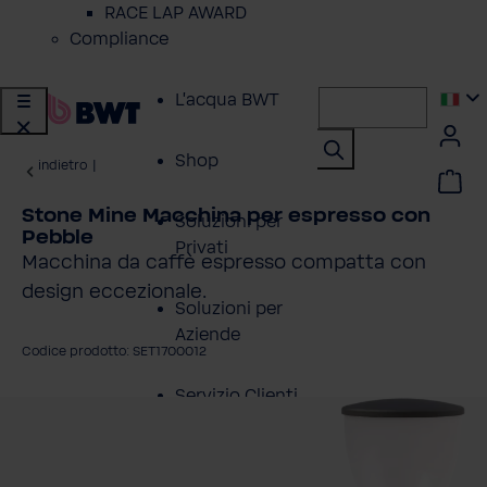
RACE LAP AWARD
Compliance
L'acqua BWT
Shop
indietro
|
Stone Mine Macchina per espresso con
Soluzioni per
Pebble
Privati
Macchina da caffè espresso compatta con
design eccezionale.
Soluzioni per
Aziende
Codice prodotto: SET1700012
Servizio Clienti
alta la galleria di immagini
Azienda