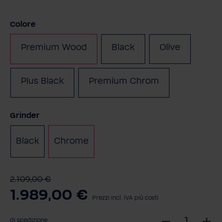
Seleziona
Colore
Premium Wood
Black
Olive
(Questa opzione non è 
Plus Black
Premium Chrom
Seleziona
Grinder
Black
Chrome
2.109,00 €
1.989,00 €
Prezzi incl. IVA più costi
S
di spedizione