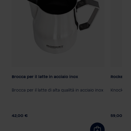
Brocca per il latte in acciaio inox
Rocket K
ne
Brocca per il latte di alta qualità in acciaio inox
Knock Box 
42,00 €
59,00 €