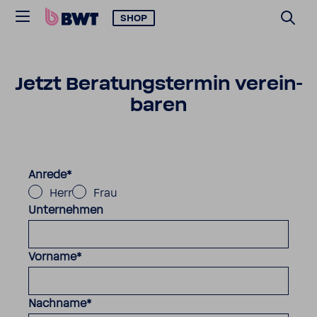
SHOP
Jetzt Bera­tungs­termin verein­
baren
Anrede
*
Herr
Frau
Unternehmen
Vorname
*
Nachname
*