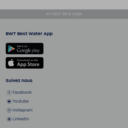
en haut de la page
BWT Best Water App
Suivez nous
Face­book
Youtube
Insta­gram
LinkedIn