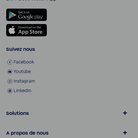
Suivez nous
Face­book
Youtube
Insta­gram
LinkedIn
Solutions
L'eau par BWT
A propos de nous
Parti­cu­liers