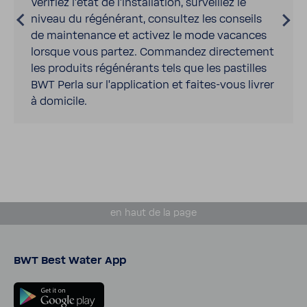
Véri­fiez l’état de l’ins­tal­la­tion, surveillez le
niveau du régé­né­rant, consultez les conseils
de main­te­nance et activez le mode vacances
lorsque vous partez. Commandez direc­te­ment
les produits régé­né­rants tels que les pastilles
BWT Perla sur l’ap­pli­ca­tion et faites-​vous livrer
à domi­cile.
en haut de la page
BWT Best Water App