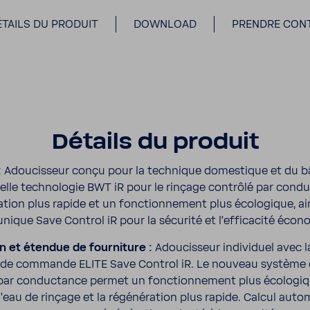
ÉTAILS DU PRODUIT
DOWNLOAD
PRENDRE CON
Détails du produit
:
Adou­cis­seur conçu pour la tech­nique domes­tique et du b
lle tech­no­logie BWT iR pour le rinçage contrôlé par conduc­
a­tion plus rapide et un fonc­tion­ne­ment plus écolo­gique, ai
ue Save Control iR pour la sécu­rité et l'ef­fi­ca­cité écon
n et étendue de four­ni­ture :
Adou­cis­seur indi­vi­duel avec 
e de commande ELITE Save Control iR. Le nouveau système 
r conduc­tance permet un fonc­tion­ne­ment plus écolo­gi
'eau de rinçage et la régé­né­ra­tion plus rapide. Calcul auto­