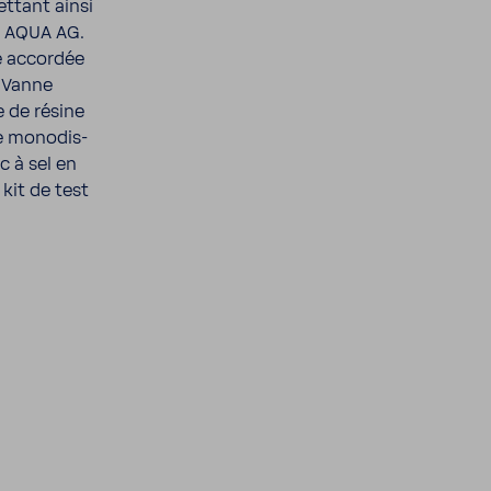
t­tant ainsi
T AQUA AG.
té accordée
. Vanne
e de résine
e mono­dis­
c à sel en
 kit de test