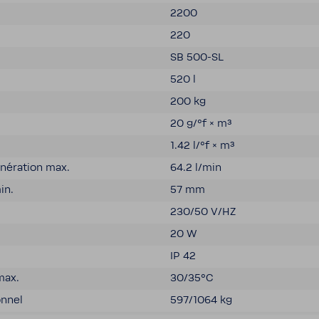
2200
220
SB 500-​SL
520 l
200 kg
20 g/°f × m³
1.42 l/°f × m³
é­ra­tion max.
64.2 l/min
in.
57 mm
230/50 V/HZ
20 W
IP 42
max.
30/35°C
onnel
597/1064 kg