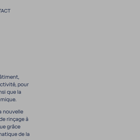
TACT
âti­ment,
ti­vité, pour
nsi que la
o­mique.
la nouvelle
de rinçage à
que grâce
ma­tique de la