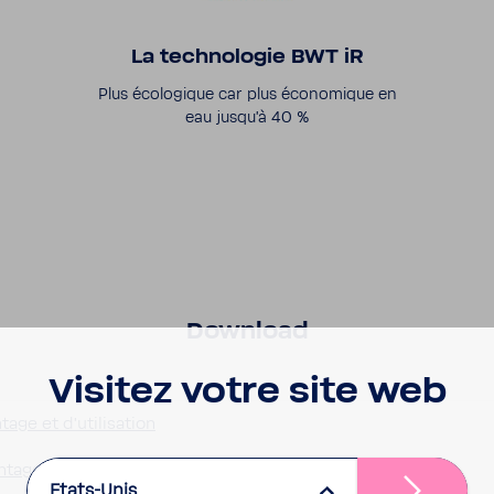
La tech­no­logie BWT iR
Plus écolo­gique car plus écono­mique en
eau jusqu'à 40 %
Down­load
Visitez votre site web
e et d'uti­li­sa­tion
e et d'uti­li­sa­tion
Etats-Unis