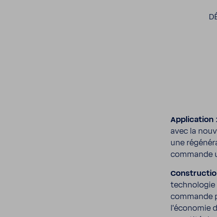
D
Appli­ca­tion 
avec la nouve
une régé­né­r
commande uniq
Construc­tio
tech­no­logi
commande pa
l'éco­nomie d