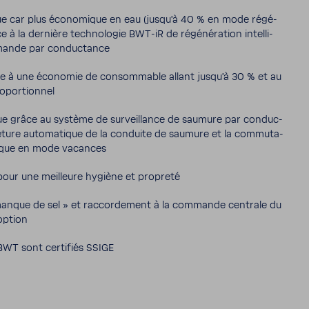
que car plus écono­mique en eau (jusqu'à 40 % en mode régé­
ce à la dernière tech­no­logie BWT-​iR de régé­né­ra­tion intel­li­
ande par conduc­tance
e à une économie de consom­mable allant jusqu'à 30 % et au
opor­tionnel
rue grâce au système de surveillance de saumure par conduc­
rme­ture auto­ma­tique de la conduite de saumure et la commu­ta­
tique en mode vacances
 pour une meilleure hygiène et propreté
manque de sel » et raccor­de­ment à la commande centrale du
option
BWT sont certi­fiés SSIGE