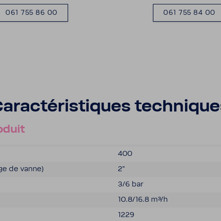
061 755 86 00
061 755 84 00
arac­té­ris­tiques tech­niqu
oduit
400
tage de vanne)
2"
3/6 bar
10.8/16.8 m³/h
1229