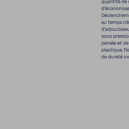
quan­tité de 
d'éco­no­mis
Déclen­che­me
au temps (ré
d'adou­cis­se
sous pres­sio
persée et de
plas­tique, fl
de dureté in