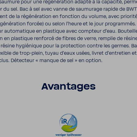
saumure pour une régé­né­ra­tion adapté à la capa­cité, perme
er du sel. Bac à sel avec vanne de saumu­rage rapide de BW
nt de la régé­né­ra­tion en fonc­tion du volume, avec prio­ri
gé­né­ra­tion forcée) ou selon l'heure et le jour programmés
ur auto­ma­tique en plas­tique avec comp­teur d'eau. Bouteill
n en plas­tique renforcé de fibres de verre, remplie de résin
 résine hygié­nique pour la protec­tion contre les germes. Ba
exible de trop-​plein, tuyau d'eaux usées, livret d'en­tre­tien et
clus. Détec­teur « manque de sel » en option.
Avan­tages