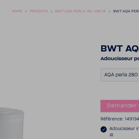
HOME
PRODUITS
BWT AQA PERLA 140 -290 IR
BWT AQA PERL
BWT AQA
Adou­cis­seur p
AQA perla 280 
Demander 
Réfé­rence: 14913
Adou­cis­seur 
iR