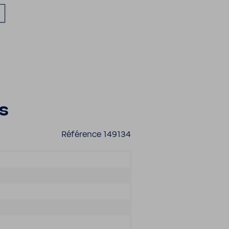
es
Réfé­rence 149134