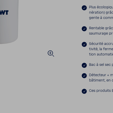
Plus écolo­gi
né­ra­tion) grâ
gente à comm
Rentable grâc
saumu­rage pr
Sécu­rité acc
ti­vité, la fe
tion auto­ma­
Bac à sel sec
Détec­teur « 
bâti­ment, en 
Ces produits 