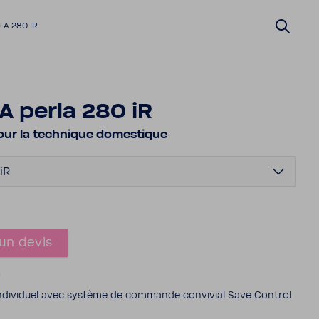
A 280 IR
 perla 280 iR
our la tech­nique domes­tique
iR
un devis
4
indi­vi­duel avec système de commande convi­vial Save Control