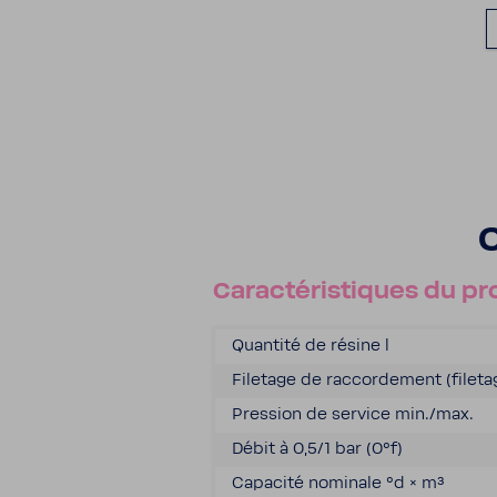
C
Carac­té­ris­tiques du pr
Quan­tité de résine l
File­tage de raccor­de­ment (file­
Pres­sion de service min./max.
Débit à 0,5/1 bar (0°f)
Capa­cité nomi­nale °d × m³