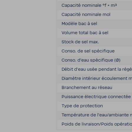
Capa­cité nomi­nale °f × m³
Capa­cité nomi­nale mol
Modèle bac à sel
Volume total bac à sel
Stock de sel max.
Conso. de sel spéci­fique
Conso. d'eau spéci­fique (Ø)
Débit d'eau usée pendant la régé­n
Diamètre inté­rieur écou­le­ment m
Bran­che­ment au réseau
Puis­sance élec­trique connectée
Type de protec­tion
Tempé­ra­ture de l'eau/ambiante 
Poids de livraison/Poids opéra­ti