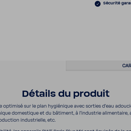
Sécu­rité gara
CAR
Détails du produit
èle opti­misé sur le plan hygié­nique avec sorties d'eau adouc
e domes­tique et du bâti­ment, à l'in­dus­trie alimen­taire, au
duc­tion indus­trielle, etc.