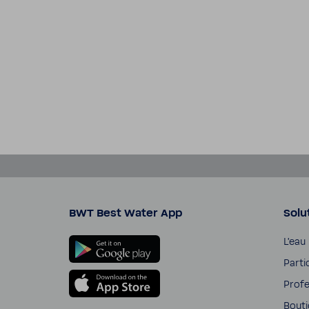
BWT Best Water App
Solu
L'eau
Parti­
Profe
Bouti