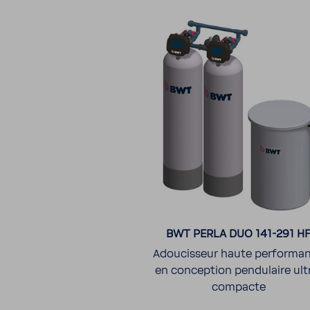
BWT PERLA DUO 141-​291 H
Adou­cis­seur haute perfor­ma
en concep­tion pendu­laire ultr
compacte