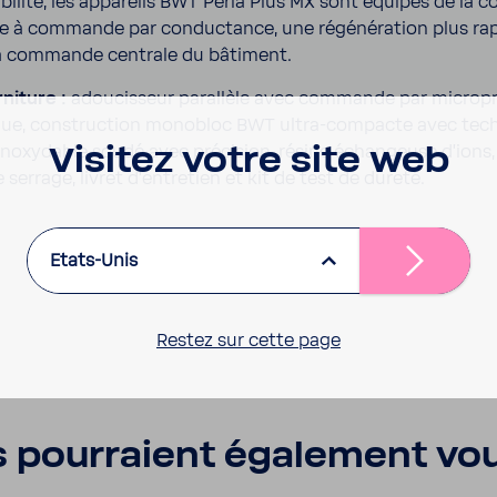
­bi­lité, les appa­reils BWT Perla Plus MX sont équipés de la
 à commande par conduc­tance, une régé­né­ra­tion plus rapi
la commande centrale du bâti­ment.
ni­ture :
adou­cis­seur paral­lèle avec commande par micro­p
tique, construc­tion mono­bloc BWT ultra-​compacte avec tech
Visitez votre site web
noxy­dable soudé avec préci­sion, résine échan­geuse d'ions, 
e serrage, livret d'en­tre­tien et kit de test de dureté.
Etats-Unis
Restez sur cette page
 pour­raient égale­ment vou