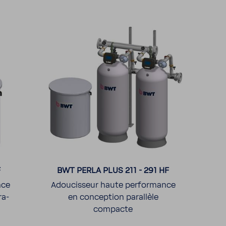
F
BWT PERLA PLUS 211 - 291 HF
nce
Adou­cis­seur haute perfor­mance
a-​
en concep­tion paral­lèle
compacte