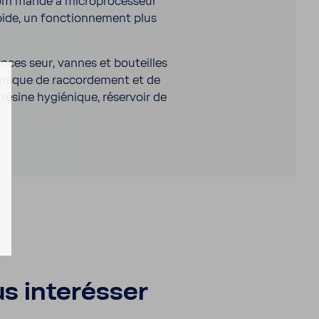
 com mande à micro­pro­ces­seur
de, un fonc­tion­ne­ment plus
roces seur, vannes et bouteilles
­nique de raccor­de­ment et de
résine hygié­nique, réser­voir de
s inter­ésser