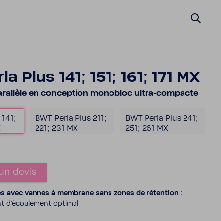
a Plus 141; 151; 161; 171 MX
aral­lèle en concep­tion mono­bloc ultra-​compacte
 141;
BWT Perla Plus 211;
BWT Perla Plus 241;
X
221; 231 MX
251; 261 MX
un devis
s avec vannes à membrane sans zones de réten­tion :
t d’écou­le­ment optimal