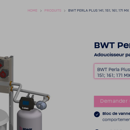
HOME
PRODUITS
BWT PERLA PLUS 141; 151; 161; 171 MX
BWT Perl
Adou­cis­seur p
BWT Perla Plus
151; 161; 171 M
Demander 
Bloc de vanne
compor­te­men