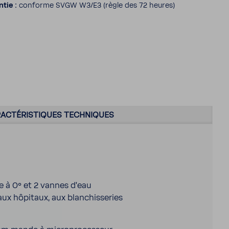
ntie :
conforme SVGW W3/E3 (règle des 72 heures)
AC­TÉ­RIS­TIQUES TECH­NIQUES
ie à 0° et 2 vannes d'eau
x hôpi­taux, aux blan­chis­se­ries