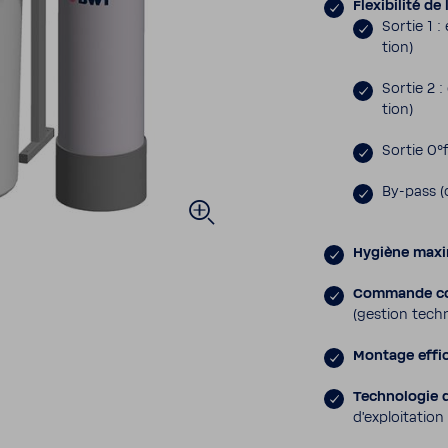
Flexi­bi­lité de
Sortie 1 :
tion)
Sortie 2 :
tion)
Sortie 0°
By-​pass (d
Hygiène maxi­
Commande co
(gestion tech­
Montage effi­
Tech­no­logie 
d’ex­ploi­ta­tio