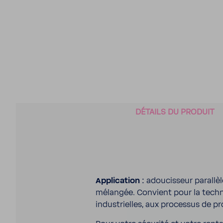
DÉTAILS DU PRODUIT
Appli­ca­tion :
adou­cis­seur paral­l
mélangée. Convient pour la tech­niqu
indus­trielles, aux processus de pro