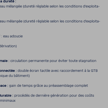
 la dureté :
 eau mélangée (dureté réglable selon les condi­tions d’ex­ploi­ta­
 eau mélangée (dureté réglable selon les condi­tions d’ex­ploi­ta­
f : eau adoucie
éri­va­tion)
male :
circu­la­tion perma­nente pour éviter toute stag­na­tion
nnectée :
double écran tactile avec raccor­de­ment à la GTB
nique du bâti­ment)
cace :
gain de temps grâce au préas­sem­blage complet
durable :
procédés de dernière géné­ra­tion pour des coûts
n mini­maux