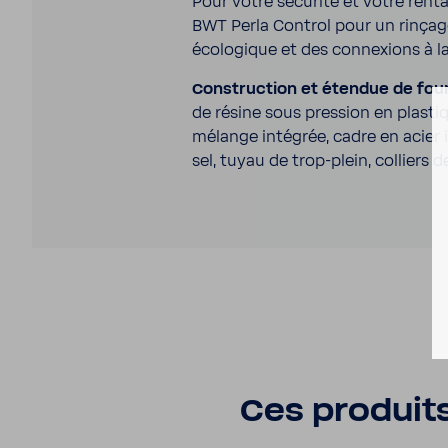
Pour votre sécu­rité et votre renta
BWT Perla Control pour un rinçage
écolo­gique et des connexions à 
Construc­tion et étendue de four­
de résine sous pres­sion en plas­
mélange inté­grée, cadre en acier i
sel, tuyau de trop-​plein, colliers d
Ces produits