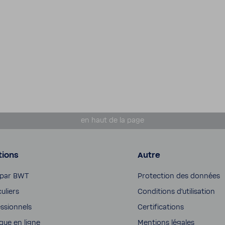
en haut de la page
tions
Autre
 par BWT
Protec­tion des données
cu­liers
Condi­tions d'uti­li­sa­tion
s­sion­nels
Certi­fi­ca­tions
que en ligne
Mentions légales