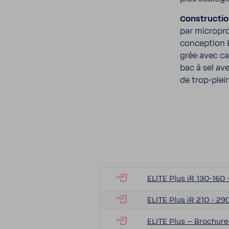
Construc­tio
par micro­pro
concep­tion 
grée avec cad
bac à sel ave
de trop-​plein
ELITE Plus iR 130-​160 
ELITE Plus iR 210 - 290
ELITE Plus – Brochure