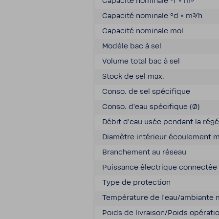
Capa­cité nomi­nale °f × m³
Capa­cité nomi­nale °d × m³/h
Capa­cité nomi­nale mol
Modèle bac à sel
Volume total bac à sel
Stock de sel max.
Conso. de sel spéci­fique
Conso. d'eau spéci­fique (Ø)
Débit d'eau usée pendant la régé­n
Diamètre inté­rieur écou­le­ment m
Bran­che­ment au réseau
Puis­sance élec­trique connectée
Type de protec­tion
Tempé­ra­ture de l'eau/ambiante 
Poids de livraison/Poids opéra­ti