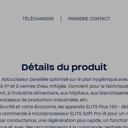
TÉLÉCHARGER
PRENDRE CONTACT
Détails du produit
:
Adou­cis­seur paral­lèle opti­misé sur le plan hygié­nique ave
à 0° et 2 vannes d'eau mitigée. Convient pour la tech­niqu
t, à l'in­dus­trie alimen­taire, aux hôpi­taux, aux blan­chis­se­ri
 processus de produc­tion indus­trielle, etc.
cu­rité et votre économie, les appa­reils ELITE Plus 130 - 26
a commande à micro­pro­ces­seur ELITE Soft Pro iR pour un 
 conduc­tance, une régé­né­ra­tion plus rapide, un fonc­tio
ique et avec des raccor­de­ments à la commande centrale du