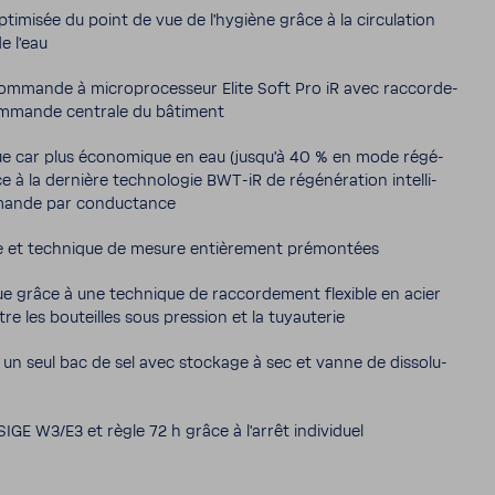
ti­misée du point de vue de l'hy­giène grâce à la circu­la­tion
e l'eau
mmande à micro­pro­ces­seur Elite Soft Pro iR avec raccor­de­
mmande centrale du bâti­ment
que car plus écono­mique en eau (jusqu'à 40 % en mode régé­
ce à la dernière tech­no­logie BWT-​iR de régé­né­ra­tion intel­li­
ande par conduc­tance
 et tech­nique de mesure entiè­re­ment prémon­tées
ue grâce à une tech­nique de raccor­de­ment flexible en acier
re les bouteilles sous pres­sion et la tuyau­terie
 un seul bac de sel avec stockage à sec et vanne de disso­lu­
IGE W3/E3 et règle 72 h grâce à l'arrêt indi­vi­duel