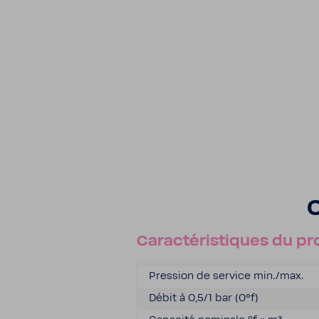
C
Carac­té­ris­tiques du pr
Pres­sion de service min./max.
Débit à 0,5/1 bar (0°f)