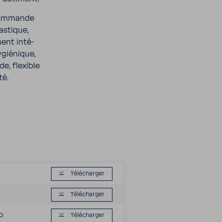
 commande
as­tique,
ment inté­
gié­nique,
de, flexible
té.
Télé­charger
Télé­charger
b
Télé­charger