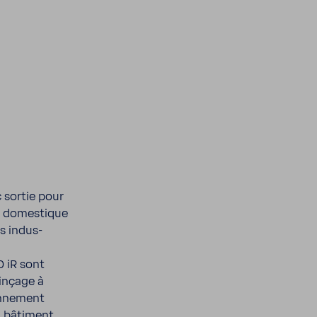
c sortie pour
e domes­tique
es indus­
0 iR sont
rinçage à
n­ne­ment
 bâti­ment.