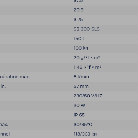
37.5
20.9
3.75
SB 300-​SLS
150 l
100 kg
20 g/°f × m³
1.46 l/°f × m³
é­ra­tion max.
8 l/min
in.
57 mm
230/50 V/HZ
20 W
IP 65
max.
30/35°C
onnel
118/363 kg