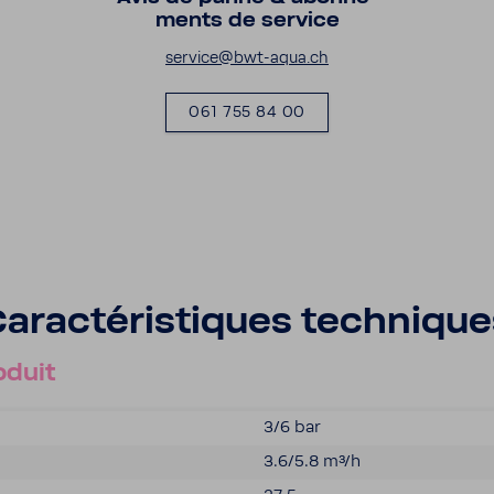
ments de service
service@bwt-​aqua.ch
061 755 84 00
arac­té­ris­tiques tech­niqu
oduit
3/6 bar
3.6/5.8 m³/h