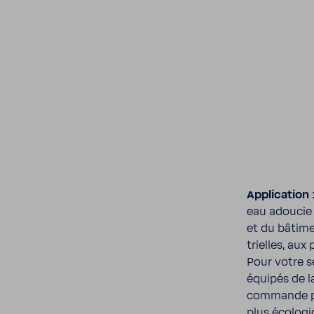
Appli­ca­tion 
eau adoucie 
et du bâti­men
trielles, aux
Pour votre sé
équipés de l
commande par
plus écolo­g