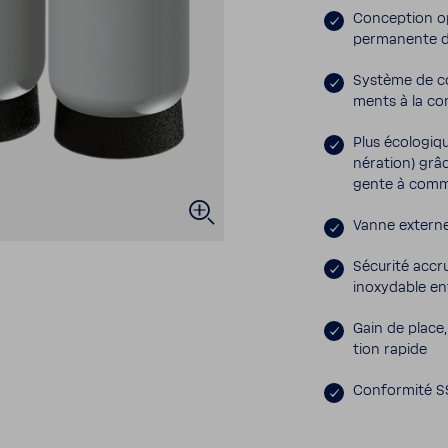
Concep­tion op
perma­nente d
Système de co
ments à la co
Plus écolo­gi
né­ra­tion) grâ
gente à comm
Vanne externe
Sécu­rité accr
inoxy­dable ent
Gain de place,
tion rapide
Confor­mité SS