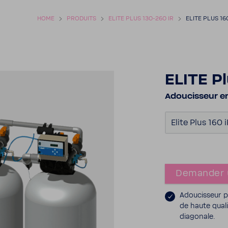
HOME
PRODUITS
ELITE PLUS 130-​260 IR
ELITE PLUS 160
ELITE Pl
Adou­cis­seur e
Elite Plus 160 i
Demander 
Adou­cis­seur 
de haute quali
diago­nale.