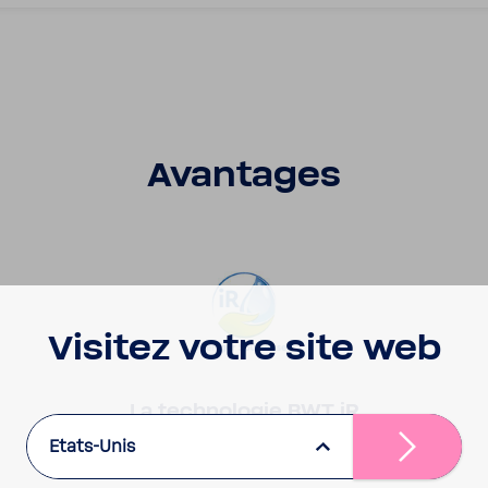
Avan­tages
Visitez votre site web
La tech­no­logie BWT iR
Etats-Unis
Plus écolo­gique car plus écono­mique en
eau jusqu'à 40 %