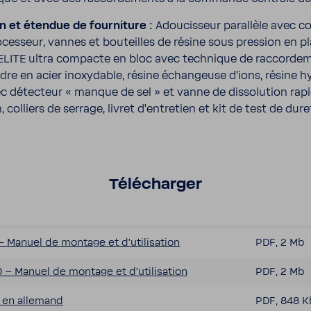
n et étendue de four­ni­ture :
Adou­cis­seur paral­lèle avec
­ces­seur, vannes et bouteilles de résine sous pres­sion en pl
ELITE ultra compacte en bloc avec tech­nique de raccor­de­
re en acier inoxy­dable, résine échan­geuse d'ions, résine hy
c détec­teur « manque de sel » et vanne de disso­lu­tion rapi
, colliers de serrage, livret d'en­tre­tien et kit de test de dure
Télé­charger
– Manuel de montage et d'uti­li­sa­tion
PDF, 2 Mb
 – Manuel de montage et d'uti­li­sa­tion
PDF, 2 Mb
 en alle­mand
PDF, 848 K