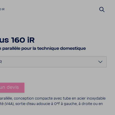
 IR
us 160 iR
n paral­lèle pour la tech­nique domes­tique
R
un devis
paral­lèle, concep­tion compacte avec tube en acier inoxy­dable
té (V4A), sortie d'eau adoucie à 0°f à gauche, à droite ou en