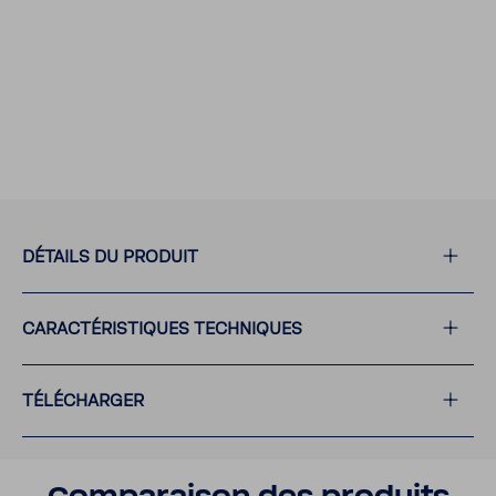
DÉTAILS DU PRODUIT
CARAC­TÉ­RIS­TIQUES TECH­NIQUES
TÉLÉ­CHARGER