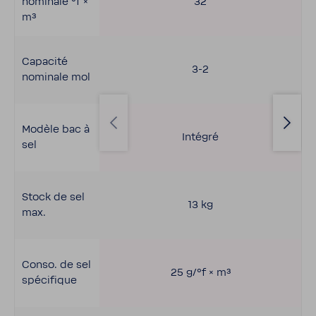
nomi­nale °f ×
32
m³
Capa­cité
3-2
nomi­nale mol
Modèle bac à
Intégré
sel
Stock de sel
13 kg
max.
Conso. de sel
25 g/°f × m³
spéci­fique