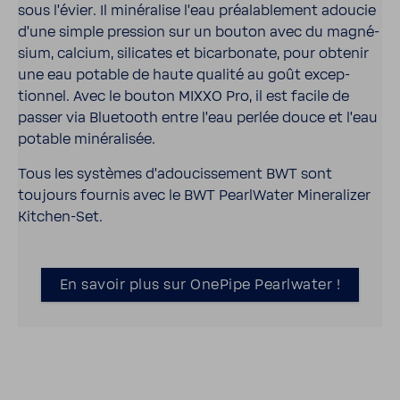
sous l’évier. Il miné­ra­lise l’eau préa­la­ble­ment adoucie
d’une simple pres­sion sur un bouton avec du magné­
sium, calcium, sili­cates et bicar­bo­nate, pour obtenir
une eau potable de haute qualité au goût excep­
tionnel. Avec le bouton MIXXO Pro, il est facile de
passer via Blue­tooth entre l’eau perlée douce et l’eau
potable miné­ra­lisée.
Tous les systèmes d’adou­cis­se­ment BWT sont
toujours fournis avec le BWT Pearl­Water Mine­ra­lizer
Kitchen-​Set.
En savoir plus sur OnePipe Pearl­water !