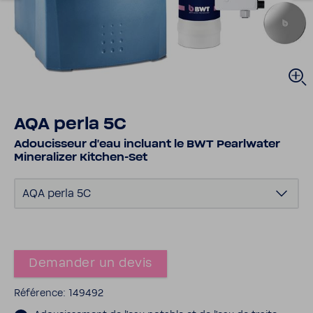
AQA perla 5C
Adou­cis­seur d'eau incluant le BWT Pearl­water
Mine­ra­lizer Kitchen-​​Set
AQA perla 5C
Demander un devis
Réfé­rence: 149492