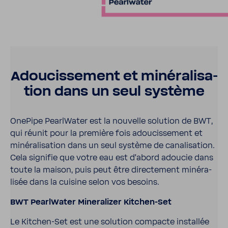
Adou­cis­se­ment et miné­ra­li­sa­
tion dans un seul système
OnePipe Pearl­Water est la nouvelle solu­tion de BWT,
qui réunit pour la première fois adou­cis­se­ment et
miné­ra­li­sa­tion dans un seul système de cana­li­sa­tion.
Cela signifie que votre eau est d’abord adoucie dans
toute la maison, puis peut être direc­te­ment miné­ra­
lisée dans la cuisine selon vos besoins.
BWT Pearl­Water Mine­ra­lizer Kitchen-​Set
Le Kitchen-​Set est une solu­tion compacte installée