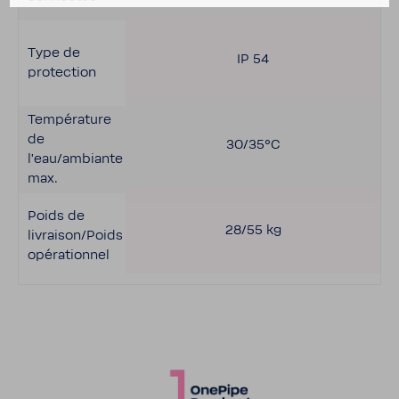
Type de
IP 54
protec­tion
Tempé­ra­ture
de
30/35°C
l'eau/ambiante
max.
Poids de
28/55 kg
livraison/Poids
opéra­tionnel