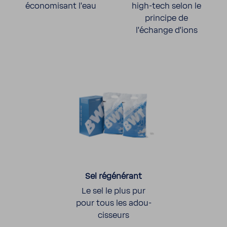
écono­mi­sant l’eau
high-​tech selon le
prin­cipe de
l’échange d’ions
Sel régé­né­rant
Le sel le plus pur
pour tous les adou­
cis­seurs