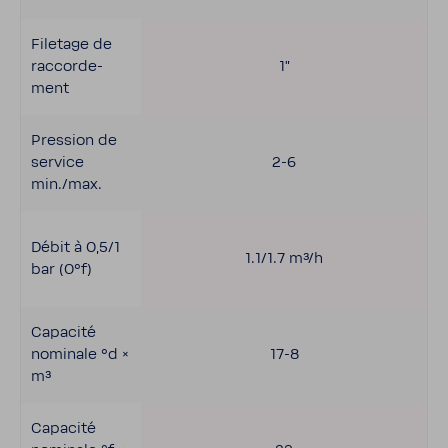
File­tage de
raccor­de­
1"
ment
Pres­sion de
service
2-6
min./max.
Débit à 0,5/1
1.1/1.7 m³/h
bar (0°f)
Capa­cité
nomi­nale °d ×
17-8
m³
Capa­cité