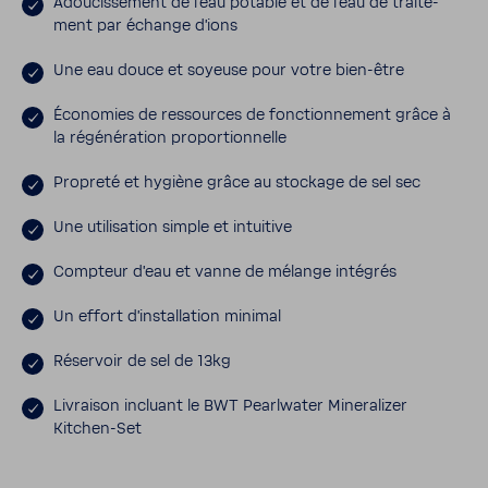
Adou­cis­se­ment de l'eau potable et de l'eau de trai­te­
ment par échange d'ions
Une eau douce et soyeuse pour votre bien-​être
Écono­mies de ressources de fonc­tion­ne­ment grâce à
la régé­né­ra­tion propor­tion­nelle
Propreté et hygiène grâce au stockage de sel sec
Une utili­sa­tion simple et intui­tive
Comp­teur d'eau et vanne de mélange inté­grés
Un effort d'ins­tal­la­tion minimal
Réser­voir de sel de 13kg
Livraison incluant le BWT Pearl­water Mine­ra­lizer
Kitchen-​Set