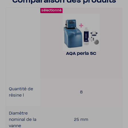
Compa­raison des produits
sélec­tionné
AQA perla 5C
Quan­tité de
8
résine l
Diamètre
nominal de la
25 mm
vanne