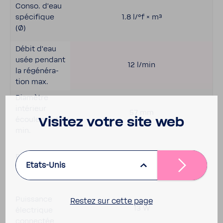
Conso. d'eau
spéci­fique
1.8 l/°f × m³
(Ø)
Débit d'eau
usée pendant
12 l/min
la régé­né­ra­
tion max.
Diamètre
inté­rieur
57 mm
écou­le­ment
Visitez votre site web
min.
Bran­che­ment
230/50 V/HZ
Etats-Unis
au réseau
Puis­sance
Restez sur cette page
13 W
élec­trique
connectée