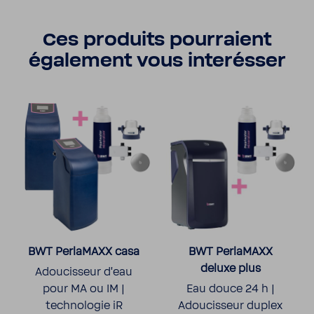
Ces produits pour­raient
égale­ment vous inter­ésser
BWT Perla­MAXX casa
BWT Perla­MAXX
deluxe plus
Adou­cis­seur d’eau
pour MA ou IM |
Eau douce 24 h |
tech­no­logie iR
Adou­cis­seur duplex