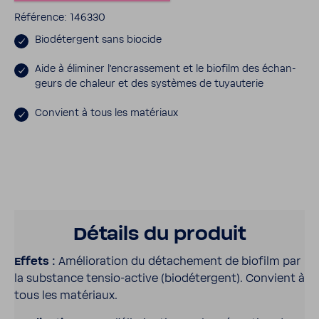
Réfé­rence: 146330
Biodé­ter­gent sans biocide
Aide à éliminer l'en­cras­se­ment et le biofilm des échan­
geurs de chaleur et des systèmes de tuyau­terie
Convient à tous les maté­riaux
Détails du produit
Effets :
Amélio­ra­tion du déta­che­ment de biofilm par
la substance tensio-​active (biodé­ter­gent). Convient à
tous les maté­riaux.