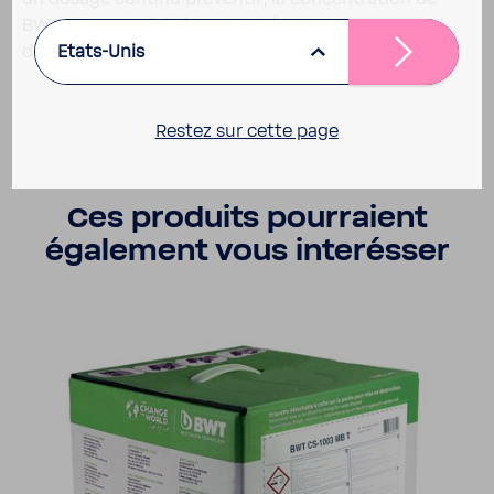
BWT CS-​4001 doit être adapté entre 10 et 20 mg/l
d'eau de circu­la­tion à traiter.
Etats-Unis
Restez sur cette page
Ces produits pour­raient
égale­ment vous inter­ésser