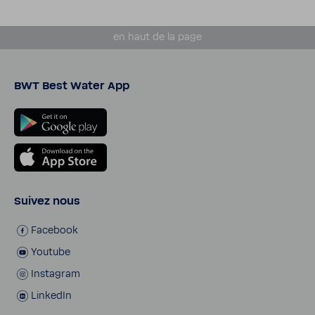
en haut de la page
BWT Best Water App
Suivez nous
Face­book
Youtube
Insta­gram
LinkedIn