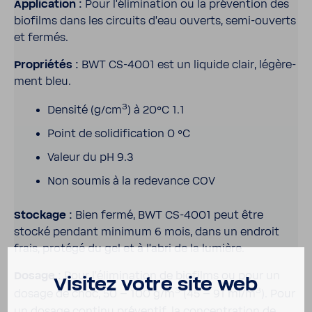
Appli­ca­tion :
Pour l'éli­mi­na­tion ou la préven­tion des
biofilms dans les circuits d'eau ouverts, semi-​ouverts
et fermés.
Propriétés :
BWT CS-​4001 est un liquide clair, légè­re­
ment bleu.
3
Densité (g/cm
) à 20°C 1.1
Point de soli­di­fi­ca­tion 0 °C
Valeur du pH 9.3
Non soumis à la rede­vance COV
Stockage :
Bien fermé, BWT CS-​4001 peut être
stocké pendant minimum 6 mois, dans un endroit
frais, protégé du gel et à l'abri de la lumière.
Dosage :
Pour l'éli­mi­na­tion de biofilms ou pour un
Visitez votre site web
3
3
dosage de choc, 50 – 100 g/m
(45 – 91 ml/m
). Pour
un dosage continu préventif, la concen­tra­tion de