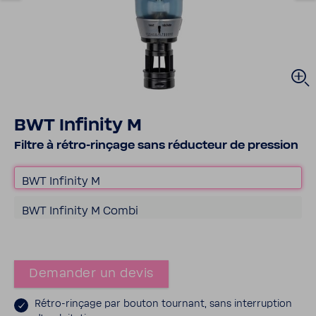
BWT Infi­nity M
Filtre à rétro-​​rinçage sans réduc­teur de pres­sion
BWT Infi­nity M
BWT Infi­nity M Combi
Demander un devis
Rétro-​rinçage par bouton tour­nant, sans inter­rup­tion