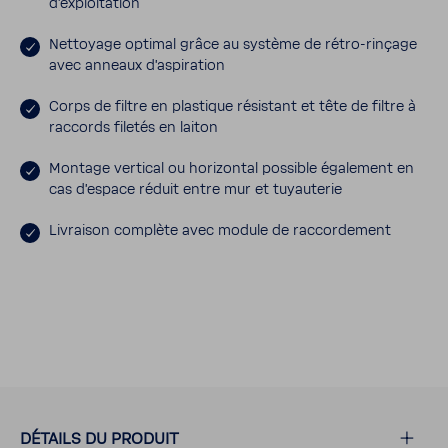
d'ex­ploi­ta­tion
Nettoyage optimal grâce au système de rétro-​rinçage
avec anneaux d'as­pi­ra­tion
Corps de filtre en plas­tique résis­tant et tête de filtre à
raccords filetés en laiton
Montage vertical ou hori­zontal possible égale­ment en
cas d'es­pace réduit entre mur et tuyau­terie
Livraison complète avec module de raccor­de­ment
DÉTAILS DU PRODUIT