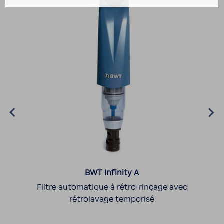
BWT Infi­nity A
Filtre auto­ma­tique à rétro-​rinçage avec
rétro­la­vage tempo­risé