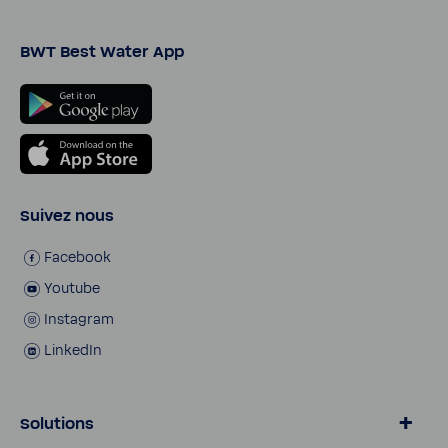
BWT Best Water App
Suivez nous
Face­book
Youtube
Insta­gram
LinkedIn
Solutions