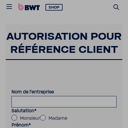
SHOP
AUTO­RI­SA­TION POUR
RÉFÉ­RENCE CLIENT
Nom de l'entreprise
Salutation
*
Monsieur
Madame
Prénom
*