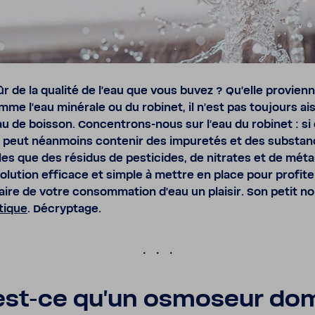
ûr de la qualité de l’eau que vous buvez ? Qu’elle provien
mme l’eau miné­rale ou du robinet, il n’est pas toujours ais
au de boisson. Concentrons-​nous sur l’eau du robinet : si 
le peut néan­moins contenir des impu­retés et des substa
les que des résidus de pesti­cides, de nitrates et de métau
olu­tion effi­cace et simple à mettre en place pour profit
aire de votre consom­ma­tion d’eau un plaisir. Son petit n
tique
. Décryp­tage.
.
est-​ce qu'un osmo­seur do