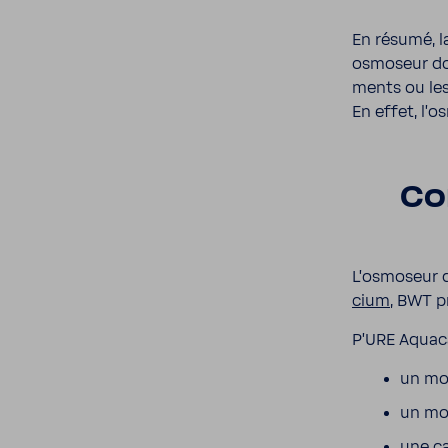
En résumé, l
osmo­seur dom
ments ou les
En effet, l’o
Co
L’os­mo­seur 
cium
, BWT 
P'URE Aqua­c
un mod
un mod
une ca