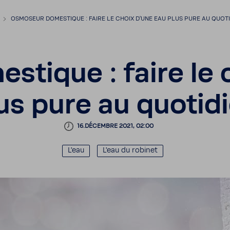
OSMO­SEUR DOMES­TIQUE : FAIRE LE CHOIX D'UNE EAU PLUS PURE AU QUOTI
­tique : faire le
us pure au quoti­d
16.DÉCEMBRE 2021, 02:00
L'eau
L'eau du robinet