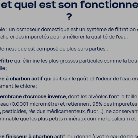
 et quel est son fonc­tion­n
?
le : un osmo­seur domes­tique est un système de filtra­tion 
elle-​ci des impu­retés pour améliorer la qualité de l’eau.
 domes­tique est composé de plusieurs parties :
filtre
qui élimine les plus grosses parti­cules comme la boue
lle ;
tre à charbon actif
qui agit sur le goût et l’odeur de l’eau en
ment le chlore ;
embrane d’os­mose
inverse
, dont les alvéoles font la taill
’eau (0,0001 micro­mètre) et retiennent 95% des impu­reté
, pesti­cides, résidus médi­ca­men­teux, fluor…), ne conser­van
­mable que les plus petits miné­raux comme le calcium et
tre finis­seur à charbon
actif, qui donne à votre eau de boi