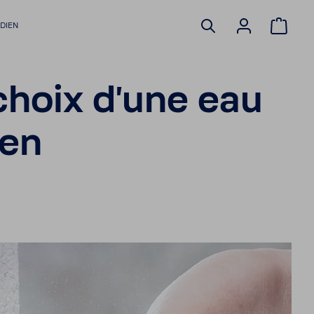
­DIEN
 choix d'une eau
ien