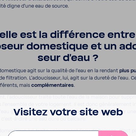
dité digne d’une eau de source.
lle est la diffé­rence entr
seur domes­tique et un ado
seur d'eau ?
domes­tique agit sur la qualité de l’eau en la rendant
plus p
 filtra­tion. L’adou­cis­seur, lui, agit sur la dureté de l’eau. 
fé­rents, mais
complé­men­taires
.
t, l’adou­cis­seur traite toute l’eau de la maison pour suppr
 l’en­semble de votre loge­ment. Il est donc géné­ra­le­ment i
Visitez votre site web
d’eau géné­rale. C’est la solu­tion à privi­lé­gier pour traiter u
 c’est-​à-dire une eau dure ou calcaire.
domes­tique, lui, traite unique­ment l’eau de boisson. C’est po