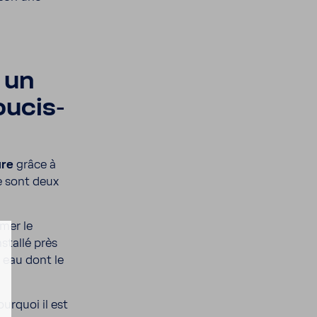
e un
u­cis­
ure
grâce à
Ce sont deux
imer le
nstallé près
ne eau dont le
ur­quoi il est