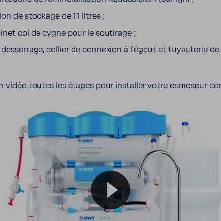
lon de stockage de 11 litres ;
inet col de cygne pour le souti­rage ;
 desser­rage, collier de connexion à l’égout et tuyau­terie de
n vidéo toutes les étapes pour installer votre osmo­seur c