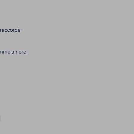
 raccor­de­
omme un pro.