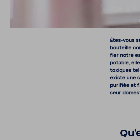
Êtes-​vous s
bouteille co
fier notre e
potable, el
toxiques tel
existe une s
puri­fiée
et f
seur domes­
Qu'