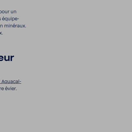
 pour un
s équi­pe­
n miné­raux.
x.
eur
 Aqua­cal­
re évier.