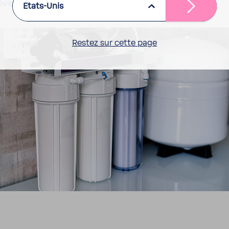
’évier et toujours raccordé à un robinet dédié.
Etats-Unis
Restez sur cette page