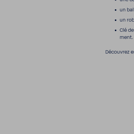
un bal
un rob
Clé de
ment.
Décou­vrez e