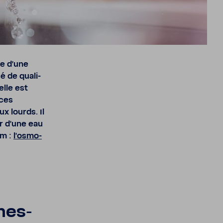
ne d’une
é de quali­
elle est
nces
x lourds. Il
er d’une
eau
om :
l’os­mo­
mes­