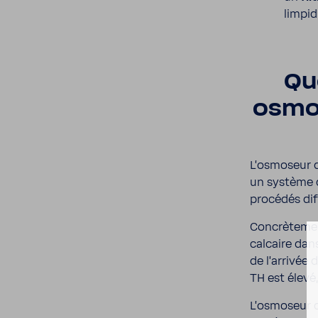
limpi­
Que
osmo­
L’os­mo­seur 
un système de
procédés dif
Concrè­te­men
calcaire dans
de l’ar­rivée 
TH est élevé,
L’os­mo­seur 