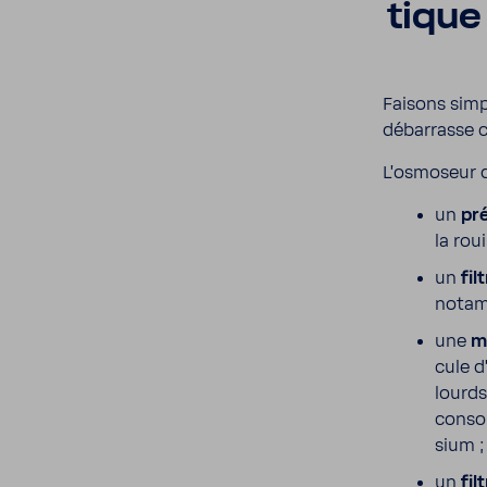
tique
Faisons simp
débar­rasse c
L’os­mo­seur
un
pré
la roui
un
fil
notam­
une
m
cule d
lourds
consom
sium ;
un
fil