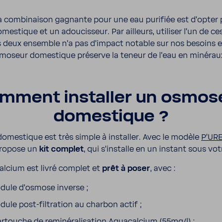
a combi­naison gagnante pour une eau puri­fiée est d’opter
es­tique et un adou­cis­seur. Par ailleurs, utiliser l’un de ce
 deux ensemble n’a pas d’im­pact notable sur nos besoins e
s­mo­seur domes­tique préserve la teneur de l’eau en miné­rau
mment installer un osmo­s
domes­tique ?
domes­tique est très simple à installer.
Avec le modèle
P’URE
propose un
kit complet
, qui s’ins­talle en un instant sous vot
al­cium est livré complet et
prêt à poser
, avec :
ule d’os­mose inverse ;
ule post-​filtration au charbon actif ;
rtouche de remi­né­ra­li­sa­tion Aqua­cal­cium (55mg/l) ;