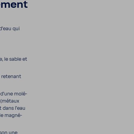
e­ment
d’eau qui
, le sable et
 rete­nant
e d’une molé­
s (métaux
t dans l’eau
 le magné­
sson une