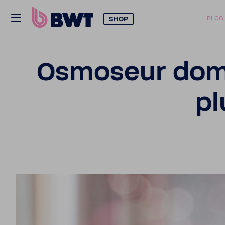
SHOP
BLOG
Osmo­seur domes
pl