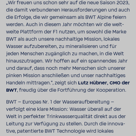
„Wir freuen uns schon sehr auf die neue Saison 2023,
die damit verbun­denen Heraus­for­de­rungen und auch
die Erfolge, die wir gemeinsam als BWT Alpine feiern
werden. Auch in diesem Jahr möchten wir die welt­
weite Platt­form der F1 nutzen, um sowohl die Marke
BWT als auch unsere nach­hal­tige Mission, lokales
Wasser aufzu­be­reiten, zu mine­ra­li­sieren und für
jeden Menschen zugäng­lich zu machen, in die Welt
hinaus­zu­tragen. Wir hoffen auf ein span­nendes Jahr
und darauf, dass noch mehr Menschen sich unserer
pinken Mission anschließen und unser nach­hal­tiges
Handeln mittragen.“, zeigt sich
Lutz Hübner, CMO der
BWT
, freudig über die Fort­füh­rung der Koope­ra­tion.
BWT – Europas Nr. 1 der Wasser­auf­be­rei­tung –
verfolgt eine klare Mission: Wasser überall auf der
Welt in perfekter Trink­was­ser­qua­lität direkt aus der
Leitung zur Verfü­gung zu stellen. Durch die inno­va­
tive, paten­tierte BWT Tech­no­logie wird lokales