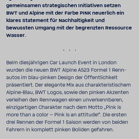
gemein­samen stra­te­gi­schen Initia­tiven setzen
BWT und Alpine mit der Farbe PINK neuer­lich ein
klares State­ment für Nach­hal­tig­keit und
bewussten Umgang mit der begrenzten Ressource
Wasser.
.
Beim dies­jäh­rigen Car Launch Event in London
wurden die neuen BWT Alpine A523 Formel 1 Renn­
autos im blau-​pinken Design der Öffent­lich­keit
präsen­tiert. Der elegante Mix aus charak­te­ris­ti­schem
Alpine-​Blau, BWT Logos, sowie den pinken Akzenten
verleihen den Renn­wagen einen unver­kenn­baren,
einzig­ar­tigen Charakter nach dem Motto „Pink is
more than a color – Pink is an atti­tude!“. Die ersten
drei Rennen der Formel 1 Saison werden von beiden
Fahrern in komplett pinken Boliden gefahren.