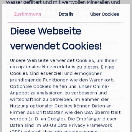
Wasser gefil­tert und mit wert­vollen Mine­ra­lien und
Spuren­ele­mente wie Magne­sium, Zinc oder Sili­cate
Zustimmung
Details
Über Cookies
ange­rei­chert. Dadurch entfällt der Trans­port von
Wasser in Einwegplastik-​ und Glas­fla­schen und die
Diese Webseite
damit verbun­denen CO2 Emis­sionen.
Sowohl der Formel 1 Renn­stall BWT Alpine, letztes
verwendet Cookies!
Jahr auf Platz 4 der Konstrukteurs-​
Weltmeisterschaft, als auch die beiden Fahrer
Unsere Webseite verwendet Cookies, um Ihnen
Esteban Ocon und Pierre Gasly stehen voller Über­
ein optimales Nutzererlebnis zu bieten. Einige
zeu­gung hinter BWT’s Vision, die Welt „Schluck für
Cookies sind essenziell und ermöglichen
Schluck besser zu machen“. Darüber hinaus
grundlegende Funktionen wie den Warenkorb.
verbindet die beiden Unter­nehmen das Bestreben,
Optionale Cookies helfen uns, unser Online-
Verän­de­rungen proaktiv und konse­quent voran­zu­
Angebot zu analysieren, zu verbessern und
treiben, ausdau­ernd und hart für Erfolge zu kämpfen
wirtschaftlich zu betreiben. Im Rahmen der
sowie Menschen welt­weit für diese gemein­same
Nutzung optionaler Cookies können Daten an
Firmen aus Drittstaaten wie den USA übermittelt
Vision „Change the World – sip by sip“ zu begeis­tern.
werden (z. B. an Google). Die Empfänger dieser
"Pink ist eine Farbe, die von BWT - unserem Titel­
Daten sind im EU-US Data Privacy Framework
partner – kommt. Der Grund, warum unser zweites
(DPF) gelistet, dass ein angemessenes