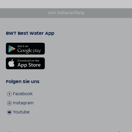
zum Seiten­an­fang
BWT Best Water App
Folgen Sie uns
Face­book
Insta­gram
Youtube