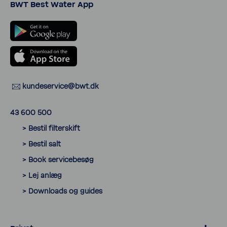
BWT Best Water App
kunde­ser­vice@bwt.dk
43 600 500
> Bestil filter­skift
> Bestil salt
> Book servicebesøg
> Lej anlæg
> Down­loads og guides