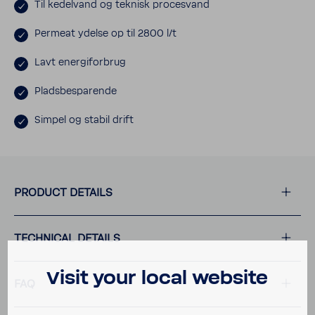
Til kedel­vand og teknisk proces­vand
Permeat ydelse op til 2800 l/t
Lavt energi­for­brug
Plads­be­sparende
Simpel og stabil drift
PRODUCT DETAILS
TECH­NICAL DETAILS
Visit your local website
FAQ