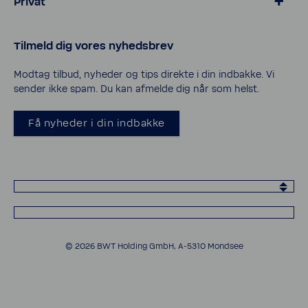
Privat
> Blødgøring for kalk­frit vand
Tilmeld dig vores nyheds­brev
> Salt og tilbehør til blødgøring
> Vand­filtre til vand­hanen
Modtag tilbud, nyheder og tips direkte i din indbakke. Vi
sender ikke spam. Du kan afmelde dig når som helst.
> Service og support
> Privatlivspolitik
Få nyheder i din indbakke
> Cookies
© 2026 BWT Holding GmbH, A-​5310 Mondsee