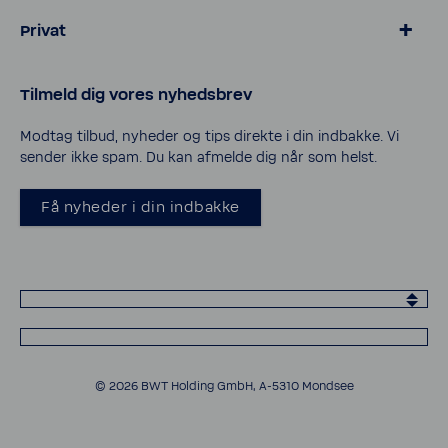
Privat
> Blødgøring for kalk­frit vand
Tilmeld dig vores nyheds­brev
> Salt og tilbehør til blødgøring
> Vand­filtre til vand­hanen
Modtag tilbud, nyheder og tips direkte i din indbakke. Vi
sender ikke spam. Du kan afmelde dig når som helst.
> Service og support
> Privatlivspolitik
Få nyheder i din indbakke
> Cookies
© 2026 BWT Holding GmbH, A-​5310 Mondsee