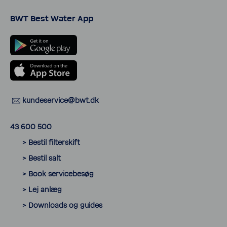
BWT Best Water App
kunde­ser­vice@bwt.dk
43 600 500
> Bestil filter­skift
> Bestil salt
> Book servicebesøg
> Lej anlæg
> Down­loads og guides