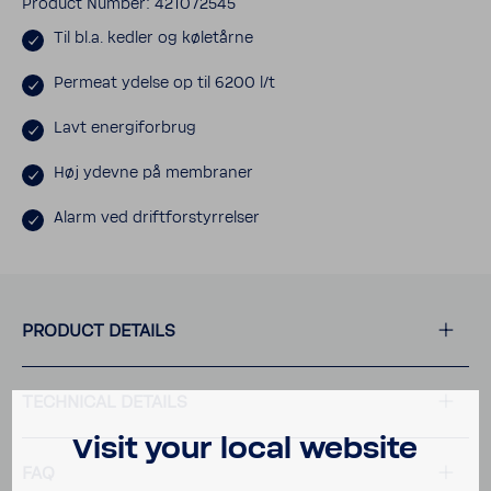
Product Number: 421072545
Til bl.a. kedler og køletårne
Permeat ydelse op til 6200 l/t
Lavt energi­for­brug
Høj ydevne på membraner
Alarm ved drift­forstyrrelser
PRODUCT DETAILS
TECH­NICAL DETAILS
Visit your local website
FAQ