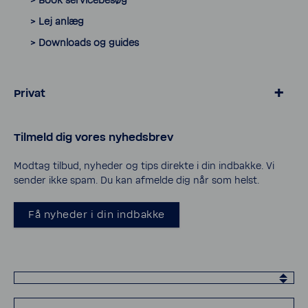
> Book servicebesøg
> Lej anlæg
> Down­loads og guides
Privat
> Blødgøring for kalk­frit vand
Tilmeld dig vores nyheds­brev
> Salt og tilbehør til blødgøring
> Vand­filtre til vand­hanen
Modtag tilbud, nyheder og tips direkte i din indbakke. Vi
sender ikke spam. Du kan afmelde dig når som helst.
> Service og support
> Privatlivspolitik
Få nyheder i din indbakke
> Cookies