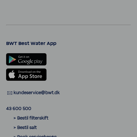
BWT Best Water App
kunde­ser­vice@bwt.dk
43 600 500
> Bestil filter­skift
> Bestil salt