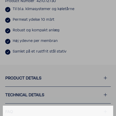
Product Number: 421072730
Til bl.a. klimasys­temer og køletårne
Permeat ydelse 10 m3/t
Robust og kompakt anlæg
Høj ydevne per membran
Samlet på et rust­frit stål stativ
PRODUCT DETAILS
TECH­NICAL DETAILS
FAQ