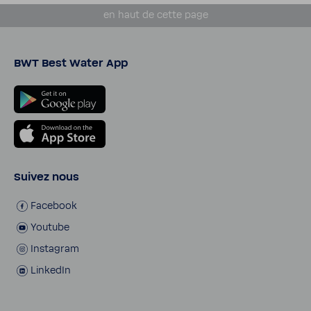
en haut de cette page
BWT Best Water App
Suivez nous
Face­book
Youtube
Insta­gram
LinkedIn