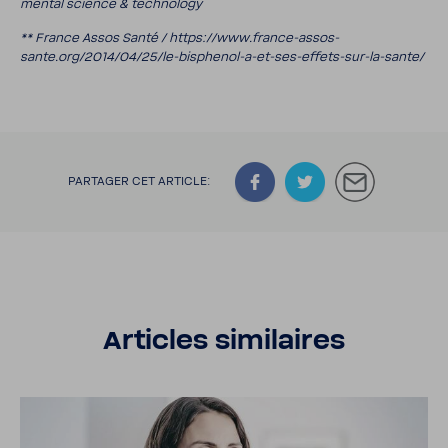
mental science & tech­no­logy
** France Assos Santé / https://www.france-​assos-
sante.org/2014/04/25/le-​bisphenol-a-et-ses-effets-sur-la-sante/
PARTAGER CET ARTICLE:
Articles simi­laires