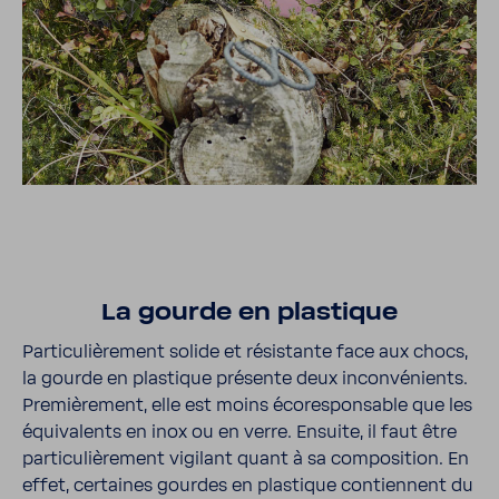
La gourde en plas­tique
Parti­cu­liè­re­ment solide et résis­tante face aux chocs,
la gourde en plas­tique présente deux incon­vé­nients.
Premiè­re­ment, elle est moins écores­pon­sable que les
équi­va­lents en inox ou en verre. Ensuite, il faut être
parti­cu­liè­re­ment vigi­lant quant à sa compo­si­tion. En
effet, certaines gourdes en plas­tique contiennent du