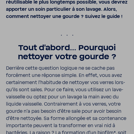
réuti­li­sable le plus long­temps possible, vous devrez
apporter un soin parti­cu­lier à son lavage. Alors,
comment nettoyer une gourde ? Suivez le guide !
.
Tout d'abord... Pour­quoi
nettoyer votre gourde ?
Derrière cette ques­tion logique ne se cache pas
forcé­ment une réponse simple. En effet, vous avez
certai­ne­ment l’ha­bi­tude de nettoyer vos verres lors­
qu’ils sont sales. Pour ce faire, vous utilisez un lave-​
vaisselle ou optez pour un lavage la main avec du
liquide vais­selle. Contrai­re­ment à vos verres, votre
gourde n’a pas besoin d’être sale pour avoir besoin
d’être nettoyée. Sa forme allongée et sa conte­nance
impor­tante peuvent la trans­former en vrai nid à
bacté­ries. La raison ? La forma­tion d’un biofilm*, soit