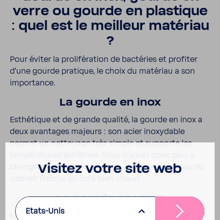
verre ou gourde en plas­tique
: quel est le meilleur maté­riau
?
Pour éviter la proli­fé­ra­tion de bacté­ries et profiter
d’une gourde pratique, le choix du maté­riau a son
impor­tance.
La gourde en inox
Esthé­tique et de grande qualité, la gourde en inox a
deux avan­tages majeurs : son acier inoxy­dable
permet un nettoyage très simple et supporte les
tempé­ra­tures extrêmes. Vous n’aurez donc plus à
Visitez votre site web
changer de gourde si vous voulez passer de l’eau du
robinet fraîche au café bien chaud.
La gourde en verre
Etats-Unis
Le verre est un maté­riau à la fois trans­pa­rent et