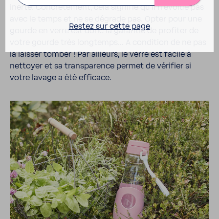
inerte. Concrè­te­ment, cela signifie qu’il n’évolue pas
avec le temps et ne se dégrade pas. Opter pour une
Restez sur cette page
gourde en verre est donc la garantie de profiter de
votre gourde très long­temps… A condi­tion de ne pas
la laisser tomber ! Par ailleurs, le verre est facile à
nettoyer et sa trans­pa­rence permet de véri­fier si
votre lavage a été effi­cace.