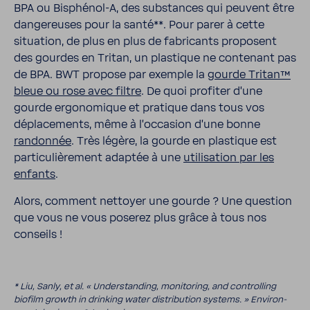
BPA ou Bisphénol-​A, des substances qui peuvent être
dange­reuses pour la santé**. Pour parer à cette
situa­tion, de plus en plus de fabri­cants proposent
des gourdes en Tritan, un plas­tique ne conte­nant pas
de BPA. BWT propose par exemple la
gourde Tritan™
bleue ou rose avec filtre
. De quoi profiter d’une
gourde ergo­no­mique et pratique dans tous vos
dépla­ce­ments, même à l’oc­ca­sion d’une bonne
randonnée
. Très légère, la gourde en plas­tique est
parti­cu­liè­re­ment adaptée à une
utili­sa­tion par les
enfants
.
Alors, comment nettoyer une gourde ? Une ques­tion
que vous ne vous poserez plus grâce à tous nos
conseils !
* Liu, Sanly, et al.
« Unders­tan­ding, moni­to­ring, and control­ling
biofilm growth in drin­king water distri­bu­tion systems. » Envi­ron­