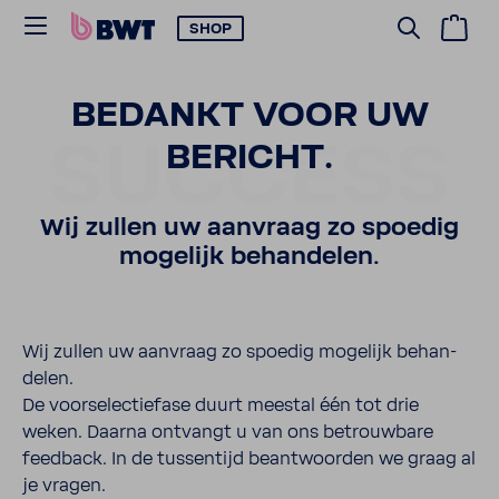
SHOP
BEDANKT VOOR UW
SUCCESS
BERICHT.
Wij zullen uw aanvraag zo spoedig
moge­lijk behan­delen.
Wij zullen uw aanvraag zo spoedig moge­lijk behan­
delen.
De voor­se­lec­tie­fase duurt meestal één tot drie
weken. Daarna ontvangt u van ons betrouw­bare
feed­back. In de tussen­tijd beant­woorden we graag al
je vragen.