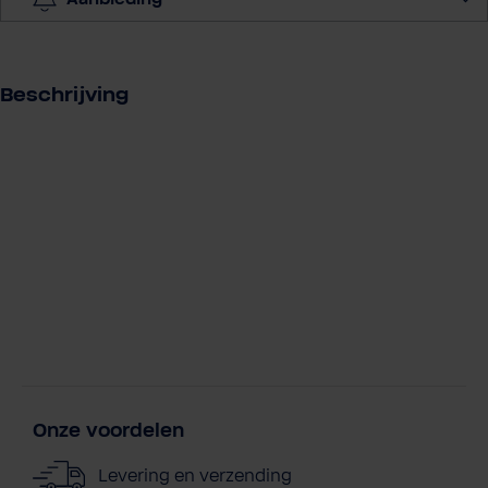
e
e
l
h
Beschrijving
e
i
d
Onze voordelen
Levering en verzending