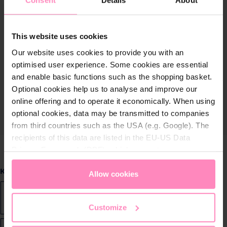
Consent
Details
About
This website uses cookies
Our website uses cookies to provide you with an
optimised user experience. Some cookies are essential
and enable basic functions such as the shopping basket.
Optional cookies help us to analyse and improve our
online offering and to operate it economically. When using
optional cookies, data may be transmitted to companies
from third countries such as the USA (e.g. Google). The
recipients of this data are listed in the EU-US Data
Privacy Framework (DPF), which guarantees an
appropriate level of data protection. You can
accept all
Selecteer
Kledingmaat
cookies
or
only allow necessary cookies
. You can
Allow cookies
access and change your chosen setting at any time in
44
46
48
50
52/54
54/56
58
the footer of this website.
Customize