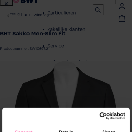
Particulieren
terug
|
BHT - Windhager
Zakelijke klanten
BHT Sakko Men-Slim Fit
Service
Productnummer: SW10697.2
Referentieprojecten
eeldingengalerij overslaan
Over BWT
Contactpersonen
Vind een installateur