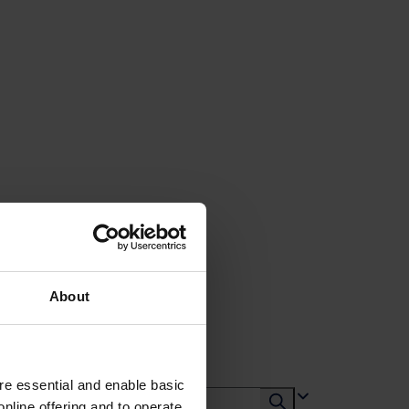
About
e essential and enable basic
nline offering and to operate