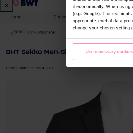
it economically. When using 
(e.g. Google). The recipient
Home
Drinkwater
Water voor 
appropriate level of data pro
change your chosen setting at
terug
|
BHT - Windhager
BHT Sakko Men-Slim Fit
Use necessary cookies
Productnummer: SW10697.8
Afbeeldingengalerij overslaan