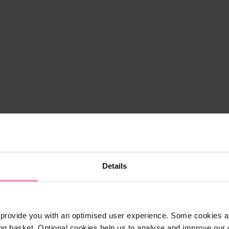
Details
provide you with an optimised user experience. Some cookies ar
Shop
ng basket. Optional cookies help us to analyse and improve our o