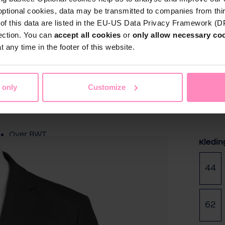
optional cookies, data may be transmitted to companies from thi
Particulieren
s of this data are listed in the EU-US Data Privacy Framework (
Thuis
Zwembadwater
Sport & Vrije 
tection. You can
accept all cookies
or
only allow necessary co
 any time in the footer of this website.
Zakelijke klanten
Service
 only
Customize
Referentieprojecten
Over BWT
Selec
Kledi
Contactpersonen
44
Vind een installateur
62