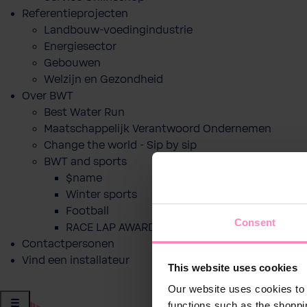
Referentieprojecten
Landbouw-voedingindustrie
Energiesector
Gebouwen
Welzijn en Gezondheid
Over BWT
Best Water Run
Maatschappelijk Verantwoord Ondernemen
Change the world - Sip by sip
BWT and sports
$name
Winter sports
Football
Consent
RACE LAP AWARD
Contactpersonen
Vind een installateur
This website uses cookies
Our website uses cookies to 
functions such as the shoppi