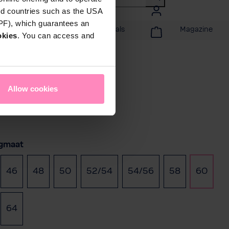
rd countries such as the USA
DPF), which guarantees an
tijd
Acties & Specials
Magazine
okies
. You can access and
Allow cookies
teer
ngmaat
46
48
50
52/54
54/56
58
60
64