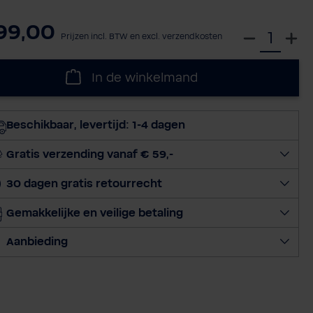
99,00
S
Prijzen incl. BTW en excl. verzendkosten
e
l
In de winkelmand
e
c
t
Beschikbaar, levertijd: 1-4 dagen
e
e
Gratis verzending vanaf € 59,-
r
30 dagen gratis retourrecht
h
o
Gemakkelijke en veilige betaling
e
v
Aanbieding
e
e
l
h