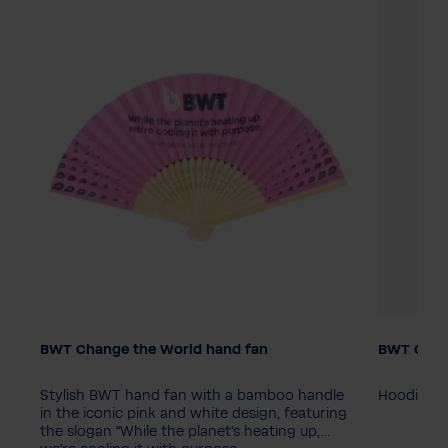
BWT Change the World hand fan
BWT Chan
Verpakkingseenheid
Dames m
10 stuk
1 stuk
38
34
c
Stylish BWT hand fan with a bamboo handle
Hoodie ui
Kleur
he
in the iconic pink and white design, featuring
the slogan “While the planet's heating up,