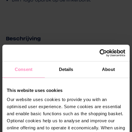
Beschrijving
Het lichtgewicht BWT regenjack voor damesin navy
met een roze mesh voering is de perfecte metgezel
voor verschillende buitenactiviteiten. De elastische
Consent
Details
About
zomen en brede elastische capuchon zorgen voor
perfect draagcomfort. Het jack heeft een
waterdichtheid van 1000 mm dankzij een lichte
This website uses cookies
coating aan de binnenkant en getapete naden. Het
heeft ook twee zijzakken met ritssluiting. Het heeft
Our website uses cookies to provide you with an
een BWT opdruk op de linkerborst en op de rug en
optimised user experience. Some cookies are essential
een band met BWT opdruk langs de
and enable basic functions such as the shopping basket.
capuchonopening. Het jack kan gemakkelijk en
Optional cookies help us to analyse and improve our
ruimtebesparend worden opgeborgen met het
online offering and to operate it economically. When using