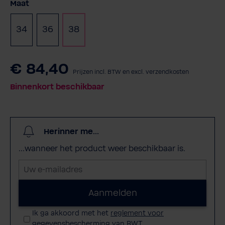
Selecteer
Maat
34
36
38
€ 84,40
Prijzen incl. BTW en excl. verzendkosten
Binnenkort beschikbaar
Herinner me...
...wanneer het product weer beschikbaar is.
U
w
e
Aanmelden
-
Ik ga akkoord met het
reglement voor
m
gegevensbescherming van BWT
.