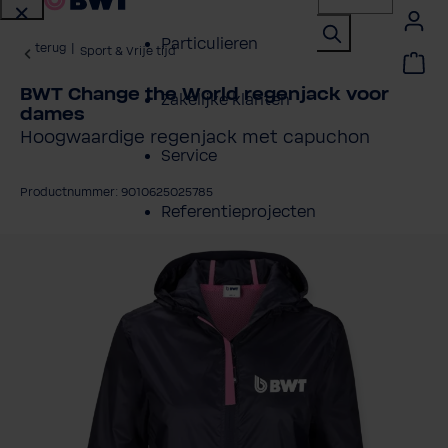
Particulieren
terug
|
Sport & Vrije tijd
BWT Change the World regenjack voor
Zakelijke klanten
dames
Hoogwaardige regenjack met capuchon
Service
Productnummer: 9010625025785
Referentieprojecten
fbeeldingengalerij overslaan
Over BWT
Contactpersonen
Vind een installateur