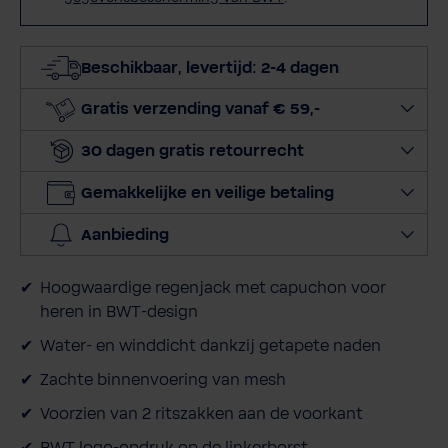
a
i
l
Beschikbaar, levertijd: 2-4 dagen
a
d
Gratis verzending vanaf € 59,-
r
e
30 dagen gratis retourrecht
s
Gemakkelijke en veilige betaling
Aanbieding
Hoogwaardige regenjack met capuchon voor
heren in BWT-design
Water- en winddicht dankzij getapete naden
Zachte binnenvoering van mesh
Voorzien van 2 ritszakken aan de voorkant
BWT logo-opdruk op de linkerborst