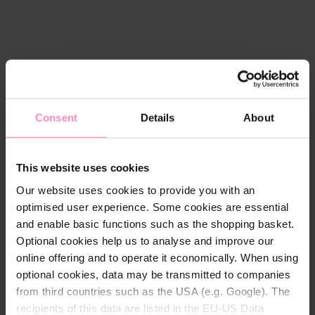
Beschrijving
Consent
Details
About
Het alles-in-één pakket voor uw
zwembadreiniging
This website uses cookies
Met de set van zwembadrobot en
Our website uses cookies to provide you with an
zwembadstofzuiger bent u goed voorbereid op het
optimised user experience. Some cookies are essential
zwembadseizoen. De zwembadrobot neemt de
and enable basic functions such as the shopping basket.
grondige, grootschalige reiniging van uw zwembad
Optional cookies help us to analyse and improve our
over en als er zich vuil of bladeren hebben verzameld
online offering and to operate it economically. When using
in de hoeken, kunt u deze met de
optional cookies, data may be transmitted to companies
zwembadstofzuiger bijzonder gemakkelijk en
from third countries such as the USA (e.g. Google). The
effectief reinigen.
recipients of this data are listed in the EU-US Data