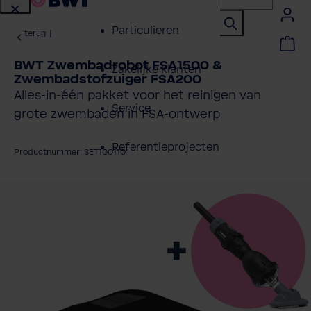
Particulieren
terug
|
BWT Zwembadrobot FSA1500 &
Zakelijke klanten
Zwembadstofzuiger FSA200
Alles-in-één pakket voor het reinigen van
Service
grote zwembaden in FSA-ontwerp
Referentieprojecten
Productnummer: SET100110
Over BWT
fbeeldingengalerij overslaan
Contactpersonen
Vind een installateur