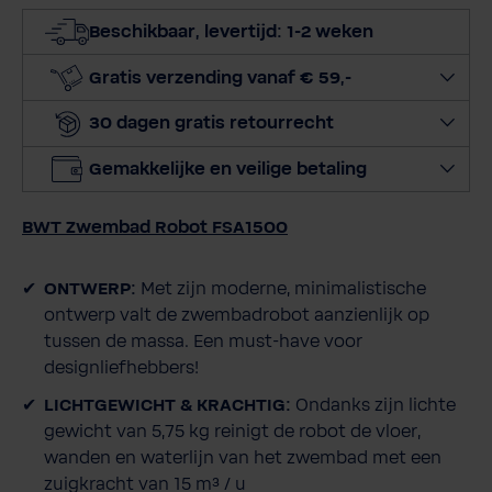
t
Beschikbaar, levertijd: 1-2 weken
e
e
Gratis verzending vanaf € 59,-
r
30 dagen gratis retourrecht
h
o
Gemakkelijke en veilige betaling
e
v
BWT Zwembad Robot FSA1500
e
e
l
ONTWERP:
Met zijn moderne, minimalistische
h
ontwerp valt de zwembadrobot aanzienlijk op
e
tussen de massa. Een must-have voor
i
designliefhebbers!
d
LICHTGEWICHT & KRACHTIG:
Ondanks zijn lichte
gewicht van 5,75 kg reinigt de robot de vloer,
wanden en waterlijn van het zwembad met een
zuigkracht van 15 m³ / u