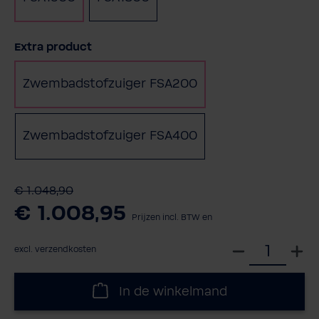
Selecteer
Extra product
Zwembadstofzuiger FSA200
Zwembadstofzuiger FSA400
(Deze optie is momente
€ 1.048,90
€ 1.008,95
Prijzen incl. BTW en
S
excl. verzendkosten
e
l
In de winkelmand
e
c