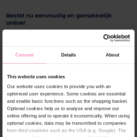
Bestel nu eenvoudig en gemakkelijk
online!
Belangrijke dagen in je leven, zoals verjaardagen,
moeder- en vaderdag, jubilea of ​​huwelijksjubilea, bij
speciale gelegenheden zoals Pasen en Kerstmis, of
Consent
Details
About
gewoon tussendoor om dierbaren te bedanken en
gelukkig te maken.
Hoe het werkt: Koop een cadeaubon in de BWT-
This website uses cookies
onlineshop. Na afronding van het bestelproces
ontvangt u een e-mail met de bijbehorende
Our website uses cookies to provide you with an
downloadlink of een chequekaart per post,
optimised user experience. Some cookies are essential
afhankelijk van de door u gekozen bezorgmethode.
and enable basic functions such as the shopping basket.
De voucher die u zelf kunt afdrukken, wordt ook
Optional cookies help us to analyse and improve our
weergegeven in het BWT-accountgedeelte onder
online offering and to operate it economically. When using
"Downloads".
optional cookies, data may be transmitted to companies
Om deze in de BWT-onlineshop in te wisselen, voert u
from third countries such as the USA (e.g. Google). The
gewoon de vouchercode in het veld "Geschenkcode