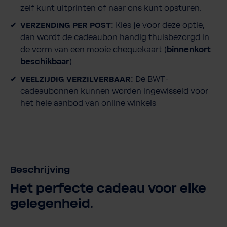
zelf kunt uitprinten of naar ons kunt opsturen.
e
r
VERZENDING PER POST:
Kies je voor deze optie,
h
dan wordt de cadeaubon handig thuisbezorgd in
o
de vorm van een mooie chequekaart (
binnenkort
e
beschikbaar
)
v
VEELZIJDIG VERZILVERBAAR:
De BWT-
e
cadeaubonnen kunnen worden ingewisseld voor
e
het hele aanbod van online winkels
l
h
e
i
d
Beschrijving
Het perfecte cadeau voor elke
gelegenheid.