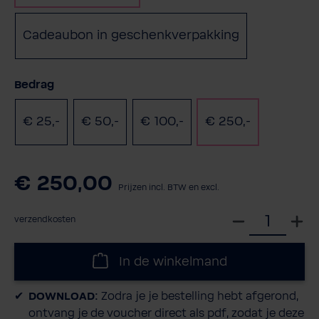
Cadeaubon in geschenkverpakking
Selecteer
Bedrag
€ 25,-
€ 50,-
€ 100,-
€ 250,-
€ 250,00
Prijzen incl. BTW en excl.
S
verzendkosten
e
l
In de winkelmand
e
c
DOWNLOAD:
Zodra je je bestelling hebt afgerond,
t
ontvang je de voucher direct als pdf, zodat je deze
e