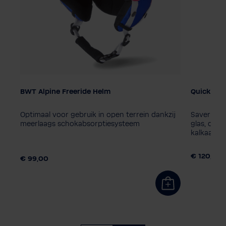
BWT Alpine Freeride Helm
Quick & Cl
Kleur
Optimaal voor gebruik in open terrein dankzij
Saverpack 
Herenmaat
meerlaags schokabsorptiesysteem
glas, dou
M
L
XL
kalkaansla
,80
€ 120,90
€ 99,00