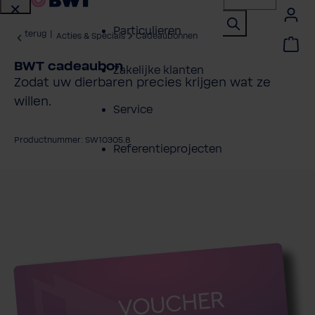
Particulieren
terug
|
Acties & Specials
Cadeaubonnen
BWT cadeaubon
Zakelijke klanten
Zodat uw dierbaren precies krijgen wat ze
willen.
Service
Productnummer: SW10305.8
Referentieprojecten
fbeeldingengalerij overslaan
Over BWT
Contactpersonen
Vind een installateur