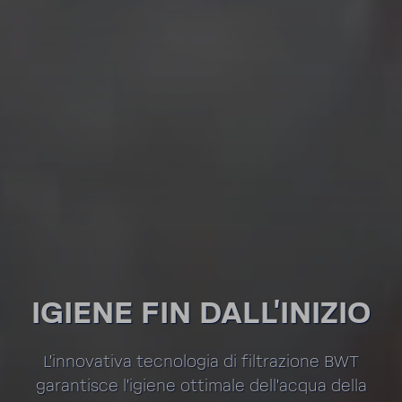
IGIENE FIN DALL'I­NIZIO
L'in­no­va­tiva tecno­logia di filtra­zione BWT
garan­tisce l'igiene otti­male dell'acqua della