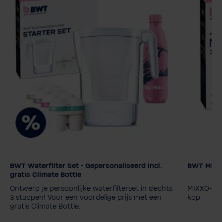
BWT Waterfilter Set - Gepersonaliseerd incl.
BWT MIXXO 
Filterpat
gratis Climate Bottle
MyAQUA 
Ontwerp je persoonlijke waterfilterset in slechts
MIXXO-inst
MyAQUA 
3 stappen! Voor een voordelige prijs met een
kop
gratis Climate Bottle.