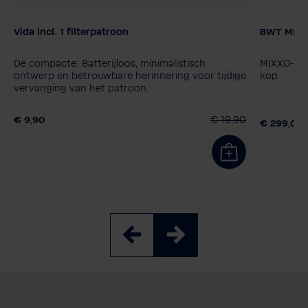
Vida incl. 1 filterpatroon
BWT MIXXO
Kleur
Filterpat
MyAQUA 
De compacte: Batterijloos, minimalistisch
MIXXO-inst
MyAQUA 
ontwerp en betrouwbare herinnering voor tijdige
kop
vervanging van het patroon.
€ 9,90
€ 19,90
€ 299,00