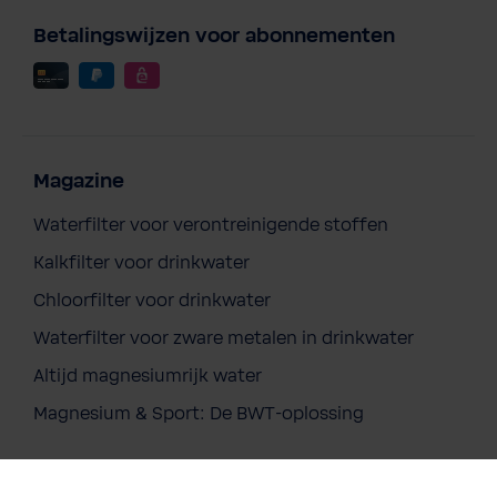
Betalingswijzen voor abonnementen
Magazine
Waterfilter voor verontreinigende stoffen
Kalkfilter voor drinkwater
Chloorfilter voor drinkwater
Waterfilter voor zware metalen in drinkwater
Altijd magnesiumrijk water
Magnesium & Sport: De BWT-oplossing