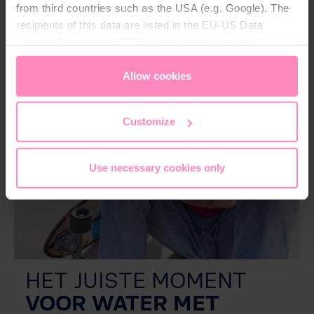
from third countries such as the USA (e.g. Google). The
recipients of this data are listed in the EU-US Data
Privacy Framework (DPF), which guarantees an
appropriate level of data protection. You can
accept all
cookies
or
only allow necessary cookies
. You can
Allow cookies
access and change your chosen setting at any time in
the footer of this website.
Customize
Use necessary cookies only
HET
JUISTE
MOMENT
VOOR
WATER MET