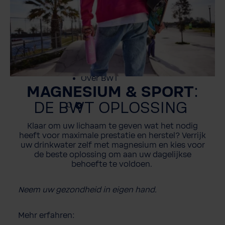
Dienstverlening
Contact
Over BWT
MAGNESIUM & SPORT
:
DE BWT OPLOSSING
Klaar
om
uw
lichaam
te
geven
wat
het
nodig
heeft
voor
maximale
prestatie
en
herstel
?
Verrijk
uw
drinkwater
zelf
met
magnesium
en kies
voor
de beste
oplossing
om
aan
uw
dagelijkse
behoefte
te
voldoen
.
Neem
uw
gezondheid
in eigen
hand
.
Mehr erfahren: