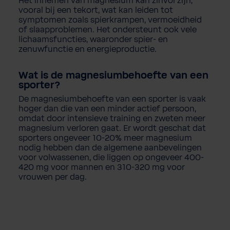
Het
innemen
van
magnesium
kan
zinvol
zijn
,
vooral
bij
een
tekort
,
wat
kan
leiden tot
symptomen
zoals
spierkrampen,
vermoeidheid
of
slaapproblemen
. Het
ondersteunt
ook
vele
lichaamsfuncties
,
waaronder
spier- en
zenuwfunctie
en
energieproductie
.
Wat is de
magnesiumbehoefte
van
een
sporter?
De
magnesiumbehoefte
van
een
sporter is
vaak
hoger
dan die van
een
minder
actief
persoon
,
omdat
door
intensieve
training
en
zweten
meer
magnesium
verloren
gaat
. Er
wordt
geschat
dat
sporters
ongeveer
10-20%
meer
magnesium
nodig
hebben
dan de
algemene
aanbevelingen
voor
volwassenen
, die
liggen
op
ongeveer
400-
420 mg
voor
mannen
en
310-320 mg
voor
vrouwen
per
dag.