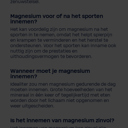
zenuwstelsel
.
Magnesium
voor
of
na
het
sporten
innemen
?
Het
kan
voordelig
zijn
om
magnesium
na
het
sporten
in
te
nemen
,
omdat
het
helpt
spierpijn
en krampen
te
verminderen
en
het
herstel
te
ondersteunen
.
Voor
het
sporten
kan
inname
ook
nuttig
zijn
om
de
prestaties
en
uithoudingsvermogen
te
bevorderen
.
Wanneer
moet
je
magnesium
innemen
?
Idealiter
zou
men
magnesium
gedurende
de
dag
moeten
innemen
. Grote
hoeveelheden
van
het
mineraal
in
één
keer
of
tegelijkertijd
met
eten
worden
door
het
lichaam
niet
opgenomen
en
weer
uitgescheiden
.
Is
het
innemen
van
magnesium
zinvol
?