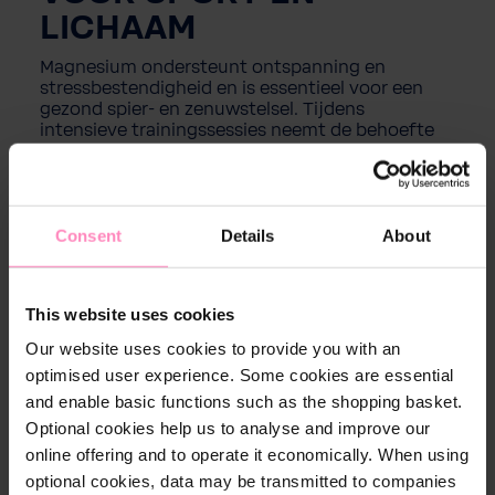
LICHAAM
Magnesium ondersteunt ontspanning en
stressbestendigheid en is essentieel voor een
gezond spier- en zenuwstelsel. Tijdens
intensieve trainingssessies neemt de behoefte
aan magnesium aanzienlijk toe, omdat er meer
mineralen verloren gaan door zweten.
Onze tafelwaterfilter helpt u deze verhoogde
Consent
Details
About
behoefte te dekken door uw
drinkwater te
mineraliseren en factoren zoals kalk, chloor en
zware metalen uit het water te filteren.
This website uses cookies
Our website uses cookies to provide you with an
optimised user experience. Some cookies are essential
and enable basic functions such as the shopping basket.
Optional cookies help us to analyse and improve our
online offering and to operate it economically. When using
optional cookies, data may be transmitted to companies