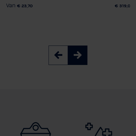
Van
€ 23,70
€ 319,00