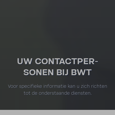
UW CONTACT­PER­
SONEN BIJ BWT
Voor speci­fieke infor­matie kan u zich richten
tot de onder­staande dien­sten.