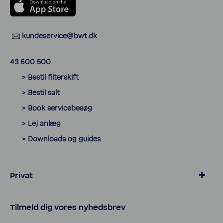
kunde­ser­vice@bwt.dk
43 600 500
> Bestil filter­skift
> Bestil salt
> Book servicebesøg
> Lej anlæg
> Down­loads og guides
Privat
> Blødgøring for kalk­frit vand
Tilmeld dig vores nyheds­brev
> Salt og tilbehør til blødgøring