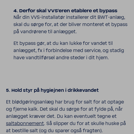
4. Derfor skal VVS'eren etab­lere et bypass
Når din VVS-​installatør installerer dit BWT-​anlæg,
skal du sørge for, at der bliver monteret et bypass
på vandrørene til anlægget.
Et bypass gør, at du kan lukke for vandet til
anlægget, fx i forbindelse med service, og stadig
have vandtilførsel andre steder i dit hjem.
5. Hold styr på hygiejnen i drik­ke­vandet
Et blødgøringsanlæg har brug for salt for at optage
og fjerne kalk. Det skal du sørge for at fylde på, når
anlægget kræver det. Du kan eventuelt tegne et
salta­bon­ne­ment
. Så slipper du for at skulle huske på
at bestille salt (og du sparer også fragten).