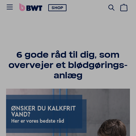
SHOP
6 gode råd til dig, som
over­vejer et blød­gø­rings­
anlæg