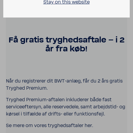
Stay on this website
Få gratis tryghed­saf­tale – i 2
år fra køb!
Når du registr­erer dit BWT-​anlæg, får du 2 års gratis
Tryghed Premium.
Tryghed Premium-​aftalen inklud­erer både fast
serviceeftersyn, alle reservedele, samt arbejdstid-​ og
kørsel i tilfælde af drifts-​ eller funk­tions­fejl.
Se mere om vores tryghed­saf­taler her.