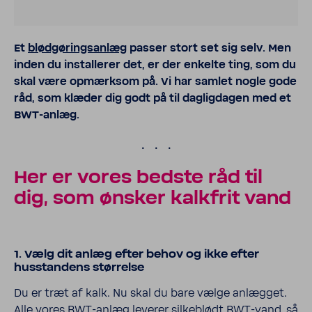
Et
blød­gø­rings­anlæg
passer stort set sig selv. Men
inden du installerer det, er der enkelte ting, som du
skal være opmærksom på. Vi har samlet nogle gode
råd, som klæder dig godt på til dagligdagen med et
BWT-​anlæg.
.
Her er vores bedste råd til
dig, som ønsker kalk­frit vand
1. Vælg dit anlæg efter behov og ikke efter
husstandens størrelse
Du er træt af kalk. Nu skal du bare vælge anlægget.
Alle vores BWT-​anlæg leverer silkeblødt BWT-​vand, så