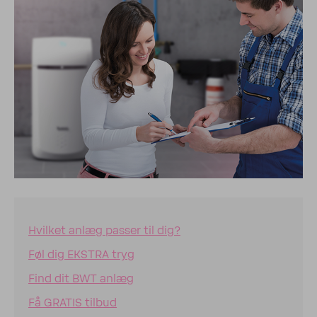
Hvilket anlæg passer til dig?
Føl dig EKSTRA tryg
Find dit BWT anlæg
Få GRATIS tilbud