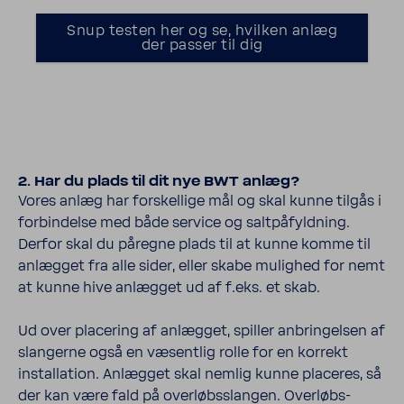
Snup testen her og se, hvilken anlæg
der passer til dig
2. Har du plads til dit nye BWT anlæg?
Vores anlæg har forskel­lige mål og skal kunne tilgås i
forbin­delse med både service og salt­på­fyld­ning.
Derfor skal du påregne plads til at kunne komme til
anlægget fra alle sider, eller skabe mulighed for nemt
at kunne hive anlægget ud af f.eks. et skab.
Ud over place­ring af anlægget, spiller anbrin­gelsen af
slan­gerne også en væsentlig rolle for en korrekt
instal­la­tion. Anlægget skal nemlig kunne plac­eres, så
der kan være fald på over­løbs­slangen. Over­løbs­