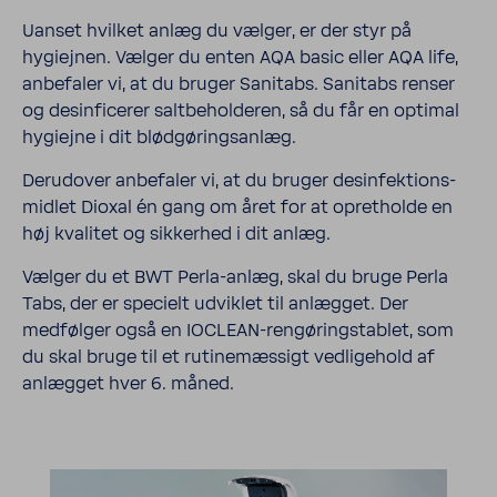
Uanset hvilket anlæg du vælger, er der styr på
hygiejnen. Vælger du enten AQA basic eller AQA life,
anbe­faler vi, at du bruger Sanitabs. Sanitabs renser
og desin­fi­cerer salt­be­holderen, så du får en optimal
hygiejne i dit blødgøringsanlæg.
Deru­dover anbe­faler vi, at du bruger desin­fek­tion­s­
mi­dlet Dioxal én gang om året for at opretholde en
høj kvalitet og sikkerhed i dit anlæg.
Vælger du et BWT Perla-​anlæg, skal du bruge Perla
Tabs, der er specielt udviklet til anlægget. Der
medfølger også en IOCLEAN-​rengøringstablet, som
du skal bruge til et rutinemæssigt vedlige­hold af
anlægget hver 6. måned.