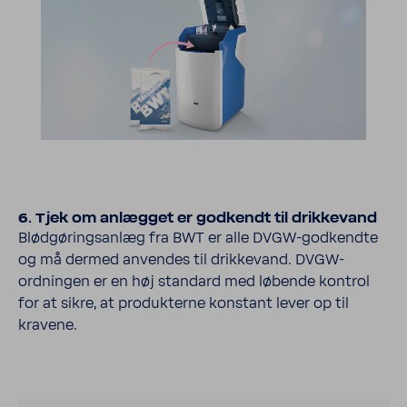
6. Tjek om anlægget er godk­endt til drik­ke­vand
Blødgøringsanlæg fra BWT er alle DVGW-​godkendte
og må dermed anvendes til drikke­vand. DVGW-​
ordningen er en høj stan­dard med løbende kontrol
for at sikre, at produk­terne konstant lever op til
kravene.