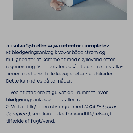
3. Gulv­af­løb eller AQA Detector Complete?
Et blød­gø­rings­anlæg kræver både strøm og
mulighed for at komme af med skyll­e­vand efter
rege­ne­re­ring. Vi anbe­faler også at du sikrer instal­la­
tionen mod even­tulle lækager eller vand­skader.
Dette kan gøres på to måder.
1. Ved at etablere et gulvafløb i rummet, hvor
blødgøringsanlægget installeres.
2. Ved at tilkøbe en styringsenhed
(AQA Detector
Complete)
, som kan lukke for vandtilførelsen, i
tilfælde af fugt/vand.