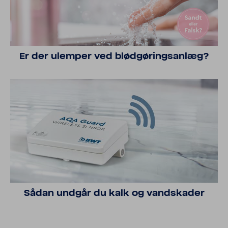
Er der ulemper ved blød­gø­rings­anlæg?
Sådan undgår du kalk og vand­skader