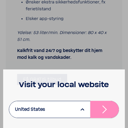
Ønsker ekstra sikker­heds­funk­tioner, fx
feri­e­til­stand
Elsker app-​styring
Ydelse: 53 liter/min. Dimen­sioner: 80 x 40 x
51 cm.
Kalk­frit vand 24/7 og beskytter dit hjem
mod kalk og vand­skader.
Få GRATIS tilbud
Visit your local website
United States