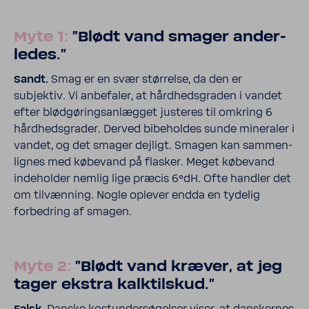
Myte 1:
"Blødt vand smager ander­
ledes."
Sandt.
Smag er en svær stør­relse, da den er
subjektiv. Vi anbe­faler, at hård­heds­graden i vandet
efter blød­gø­rings­an­lægget justeres til omkring 6
hård­heds­grader. Derved bibe­holdes sunde mine­raler i
vandet, og det smager dejligt. Smagen kan sammen­
lignes med købe­vand på flasker. Meget købe­vand
inde­holder nemlig lige præcis 6°dH. Ofte handler det
om tilvæn­ning. Nogle oplever endda en tydelig
forbed­ring af smagen.
Myte 2:
"Blødt vand kræver, at jeg
tager ekstra kalk­tilskud."