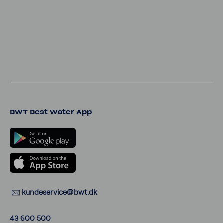
BWT Best Water App
kunde­ser­vice@bwt.dk
43 600 500