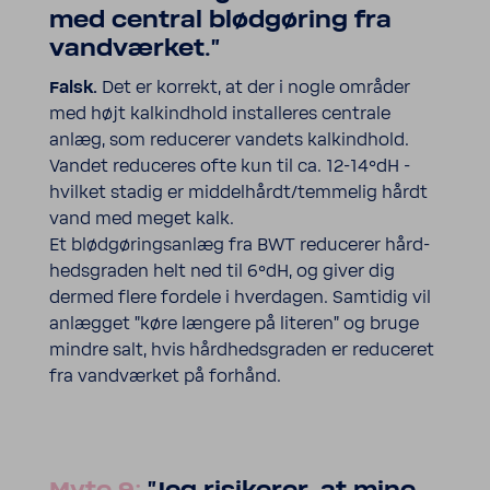
med central blød­gø­ring fra
vand­værket."
Falsk.
Det er korrekt, at der i nogle områder
med højt kalkind­hold instal­leres centrale
anlæg, som redu­cerer vandets kalkind­hold.
Vandet redu­ceres ofte kun til ca. 12-14°dH -
hvilket stadig er middel­hårdt/temmelig hårdt
vand med meget kalk.
Et blød­gø­rings­anlæg fra BWT redu­cerer hård­
heds­graden helt ned til 6°dH, og giver dig
dermed flere fordele i hver­dagen. Samtidig vil
anlægget "køre længere på literen" og bruge
mindre salt, hvis hård­heds­graden er redu­ceret
fra vand­værket på forhånd.