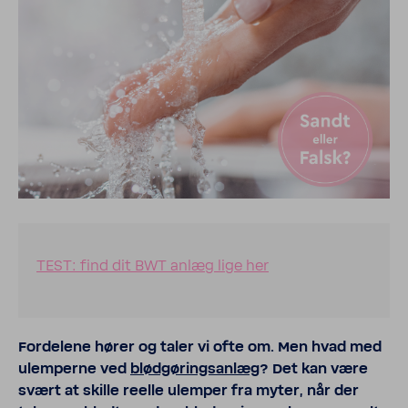
TEST: find dit BWT anlæg lige her
Forde­lene hører og taler vi ofte om. Men hvad med
ulem­perne ved
blødgøringsanlæg
? Det kan være
svært at skille reelle ulemper fra myter, når der