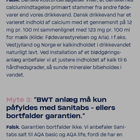
Falsk.
Danske kostun­der­sø­gelser viser, at danskernes
calci­u­mind­ta­gelse primært stammer fra andre føde­
varer end vores drik­ke­vand. Dansk drik­ke­vand har et
vari­eret indhold af calcium med et gennem­snit på 12
mg pr. 100 ml sammen­lignet med 123 mg pr. 100 ml
for mælk (Kilde: Føde­va­re­sty­relsen og Arla). I f.eks.
Vestjyl­land og Norge er kalkind­holdet i drik­ke­vandet
natur­ligt lavt. Ved instal­la­tion af et blød­gø­rings­
anlæg anbe­faler vi at justere indholdet af kalk til 6
hård­heds­grader, så sunde mine­raler bibe­holdes i
vandet.
Myte 3:
"BWT anlæg må kun
påfyldes med Sani­tabs - ellers
bort­falder garan­tien."
Falsk.
Garan­tien bort­falder ikke. Vi anbe­faler Sani­
tabs salt til AQA basic og AQA life, fordi de har en