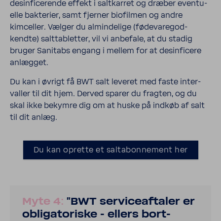
desin­fi­ce­rende effekt i salt­karret og dræber even­tu­
elle bakte­rier, samt fjerner biofilmen og andre
kimceller. Vælger du almin­de­lige (føde­va­re­god­
kendte) salt­tab­letter, vil vi anbe­fale, at du stadig
bruger Sani­tabs engang i mellem for at desin­fi­cere
anlægget.
Du kan i øvrigt få BWT salt leveret med faste inter­
valler til dit hjem. Derved sparer du fragten, og du
skal ikke bekymre dig om at huske på indkøb af salt
til dit anlæg.
Du kan oprette et saltabon­nement her
Myte 4:
"BWT servi­ce­af­taler er
obliga­to­riske - ellers bort­