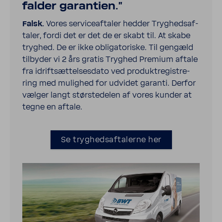
falder garan­tien."
Falsk.
Vores servi­ce­af­taler hedder Tryg­heds­af­
taler, fordi det er det de er skabt til. At skabe
tryghed. De er ikke obliga­to­riske. Til gengæld
tilbyder vi 2 års gratis Tryghed Premium aftale
fra idrift­sæt­tel­ses­dato ved produkt­re­gi­stre­
ring med mulighed for udvidet garanti. Derfor
vælger langt stør­ste­delen af vores kunder at
tegne en aftale.
Se tryghedsaftalerne her