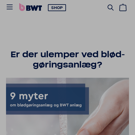
SHOP
Er der ulemper ved blød­
gø­rings­anlæg?