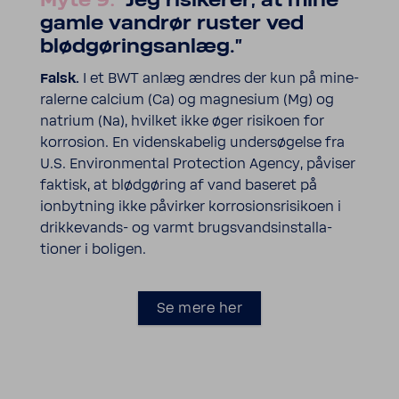
Myte 9:
"Jeg risi­kerer, at mine
gamle vandrør ruster ved
blød­gø­rings­anlæg."
Falsk.
I et BWT anlæg ændres der kun på mine­
ra­lerne calcium (Ca) og magne­sium (Mg) og
natrium (Na), hvilket ikke øger risi­koen for
korro­sion. En viden­ska­belig under­sø­gelse fra
U.S. Environ­mental Protec­tion Agency, påviser
faktisk, at blød­gø­ring af vand baseret på
ionbyt­ning ikke påvirker korro­sions­ri­si­koen i
drikkevands-​ og varmt brugs­vand­s­in­stal­la­
tioner i boligen.
Se mere her