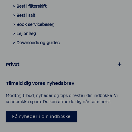
> Bestil filter­skift
> Bestil salt
> Book servicebesøg
> Lej anlæg
> Down­loads og guides
Privat
> Blødgøring for kalk­frit vand
Tilmeld dig vores nyheds­brev
> Salt og tilbehør til blødgøring
> Vand­filtre til vand­hanen
Modtag tilbud, nyheder og tips direkte i din indbakke. Vi
sender ikke spam. Du kan afmelde dig når som helst.
> Service og support
> Privatlivspolitik
Få nyheder i din indbakke
> Cookies