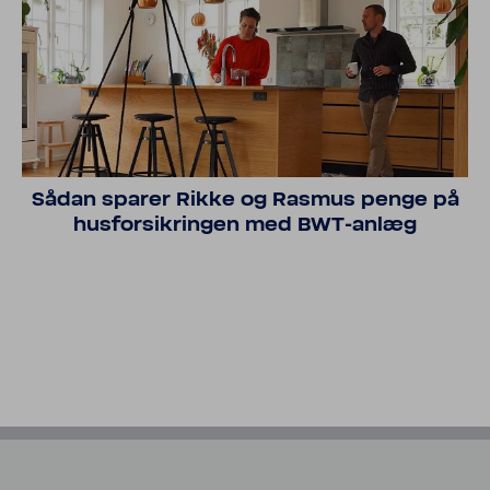
Sådan sparer Rikke og Rasmus penge på
husfor­sik­ringen med BWT-​anlæg