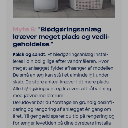
Myte 5:
"Blød­gø­rings­anlæg
kræver meget plads og vedli­
ge­hol­delse."
Falsk og sandt.
Et blød­gø­rings­anlæg instal­
leres i din bolig lige efter vand­må­leren. Hvor
meget anlægget fylder afhænger af modellen.
De små anlæg kan stå i et almin­de­ligt under­
skab. De store anlæg kræver lidt mere plads.
Alle blød­gø­rings­anlæg kræver salt­på­fyld­ning
med jævne mellemrum.
Deru­d­over bør du fore­tage en grundig desin­fi­
ce­ring og rengø­ring af anlægget én gang om
året. Til gengæld sparer du tid på rengø­ring og
forlænger leve­tiden på dine dyre­bare instal­la­