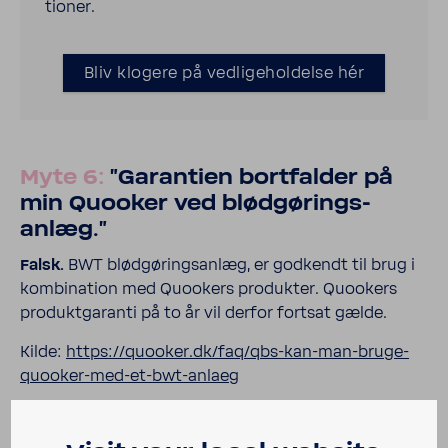
tioner.
Bliv klogere på vedligeholdelse hér
Myte 6:
"Garan­tien bort­falder på
min Quooker ved blød­gø­rings­
anlæg."
Falsk.
BWT blød­gø­rings­anlæg, er godk­endt til brug i
kombi­na­tion med Quoo­kers produkter. Quoo­kers
produkt­ga­ranti på to år vil derfor fortsat gælde.
Kilde:
https://quooker.dk/faq/qbs-​kan-man-bruge-
quooker-med-et-bwt-anlaeg