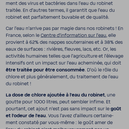
ment des virus et bacté­ries dans l’eau du robinet
traitée. En d’autres termes, il garantit que l’eau du
robinet est parfai­te­ment buvable et de qualité.
Car l’eau n’ar­rive pas par magie dans nos robi­nets ! En
France, selon le
Centre d’in­for­ma­tion sur l’eau
, elle
provient à 62% des nappes souter­raines et à 38% des
eaux de surfaces : rivières, fleuves, lacs, etc. Or, les
acti­vités humaines telles que l’agri­cul­ture et l’éle­vage
inten­sifs ont un impact sur l’eau ache­minée, qui doit
être traitée pour être consommée
. D’où le rôle du
chlore et plus géné­ra­le­ment, du trai­te­ment de l’eau
du robinet !
La dose de chlore ajoutée à l’eau du robinet
, une
goutte pour 1000 litres, peut sembler infime. Et
pour­tant, cet ajout n’est pas sans impact sur le
goût
et l’odeur de l’eau
. Vous l’avez d’ailleurs certai­ne­
ment constaté par vous-​même : le goût amer de