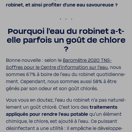
robinet, et ainsi profiter d’une eau savou­reuse ?
.
Pour­quoi l’eau du robinet a-​t-
elle parfois un goût de chlore
?
Bonne nouvelle : selon le
Baro­mètre 2020 TNS-​
Soffres pour le Centre d'in­for­ma­tion sur l'eau
, nous
sommes 67% à boire de l’eau du robinet quoti­dien­ne­
ment. Cepen­dant, nous sommes aussi 58% à être
gênés par son odeur et son goût chlorés.
Vous vous en doutez, l’eau du robinet n’a pas natu­rel­
le­ment un goût chloré. C’est lors des
trai­te­ments
appli­qués pour rendre l’eau potable
qu’un élément
chimique, le chlore, est ajouté à l’eau. Ce puis­sant
désin­fec­tant a une utilité : il empêche le déve­lop­pe­