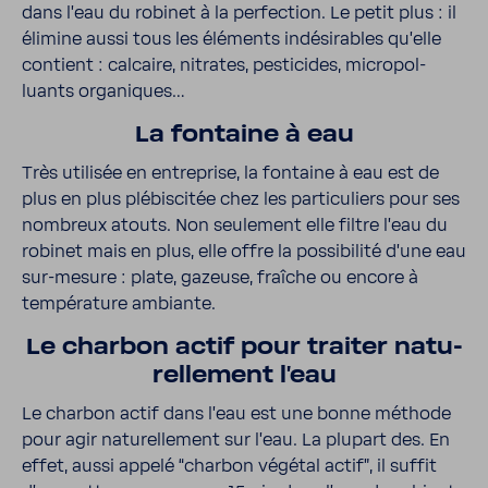
dans l’eau du robinet à la perfec­tion. Le petit plus : il
élimine aussi tous les éléments indé­si­rables qu’elle
contient : calcaire, nitrates, pesti­cides, micro­pol­
luants orga­niques…
La fontaine à eau
Très utilisée en entre­prise, la fontaine à eau est de
plus en plus plébis­citée chez les parti­cu­liers pour ses
nombreux atouts. Non seule­ment elle filtre l’eau du
robinet mais en plus, elle offre la possi­bi­lité d’une eau
sur-​mesure : plate, gazeuse, fraîche ou encore à
tempé­ra­ture ambiante.
Le charbon actif pour traiter natu­
rel­le­ment l’eau
Le charbon actif dans l’eau est une bonne méthode
pour agir natu­rel­le­ment sur l’eau. La plupart des. En
effet, aussi appelé “charbon végétal actif”, il suffit