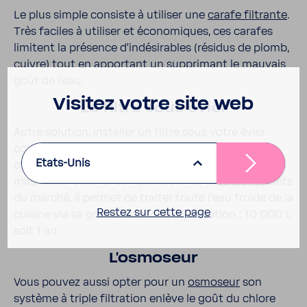
Le plus simple consiste à utiliser une
carafe filtrante
.
Très faciles à utiliser et écono­miques, ces carafes
limitent la présence d’in­dé­si­rables (résidus de plomb,
cuivre) tout en appor­tant un suppri­mant le mauvais
goût de l’eau.
Visitez votre site web
Le filtre sous évier
Autre solu­tion, installer un filtre sous votre évier
comme le
BWT AQA Pura
. Grâce à sa cartouche de
Etats-Unis
charbon actif, il élimine le goût de chlore comme les
mauvaises odeurs. Compa­tible avec tous les robi­nets
du marché, il permet de traiter toute l’eau froide de la
Restez sur cette page
cuisine via sa grande capa­cité de filtra­tion : 10 000 L
soit 1 an.
L’os­mo­seur
Vous pouvez aussi opter pour un
osmo­seur
son
système à triple filtra­tion enlève le goût du chlore