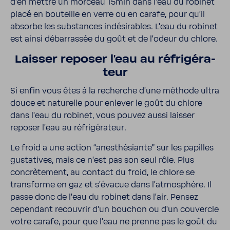
d’en mettre un morceau 15min dans l’eau du robinet
placé en bouteille en verre ou en carafe, pour qu’il
absorbe les substances indé­si­rables. L’eau du robinet
est ainsi débar­rassée du goût et de l’odeur du chlore.
Laisser reposer l’eau au réfri­gé­ra­
teur
Si enfin vous êtes à la recherche d’une méthode ultra
douce et natu­relle pour enlever le goût du chlore
dans l’eau du robinet, vous pouvez aussi laisser
reposer l’eau au réfri­gé­ra­teur.
Le froid a une action “anes­thé­siante” sur les papilles
gusta­tives, mais ce n’est pas son seul rôle. Plus
concrè­te­ment, au contact du froid, le chlore se
trans­forme en gaz et s’évacue dans l’at­mo­sphère. Il
passe donc de l’eau du robinet dans l’air. Pensez
cepen­dant recou­vrir d'un bouchon ou d’un couvercle
votre carafe, pour que l’eau ne prenne pas le goût du