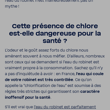
l’eau du robinet n’est malheu­reu­se­ment pas un
mythe !
Cette présence de chlore
est-​elle dange­reuse pour la
santé ?
L’odeur et le goût assez forts du chlore nous
amènent souvent à nous méfier. D’ailleurs, nombreux
sont ceux qui se demandent si l’eau du robinet est
vrai­ment propre à la consom­ma­tion. Sachez qu’il n’y
a pas d’in­quié­tude à avoir : en France,
l’eau qui coule
de votre robinet est très contrôlée
. Ce qu’on
appelle la “chlo­ri­fi­ca­tion de l’eau” est soumise à des
règles très strictes qui garan­tissent son
carac­tère
inof­fensif pour la santé
.
S’il est vrai que
l’eau du robinet est parfai­te­ment