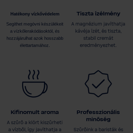
Tiszta ízélmény
Hatékony vízkővédelem
A magnézium javíthatja
Segíthet megóvni készülékeit
kávéja ízét, és tiszta,
a vízkőlerakódásoktól, és
stabil cremát
hozzájárulhat azok hosszabb
eredményezhet.
élettartamához.
Kifinomult aroma
Professzionális
minőség
A szűrő a klórt kiszűrheti
a vízből, így javíthatja a
Szűrőink a baristák és