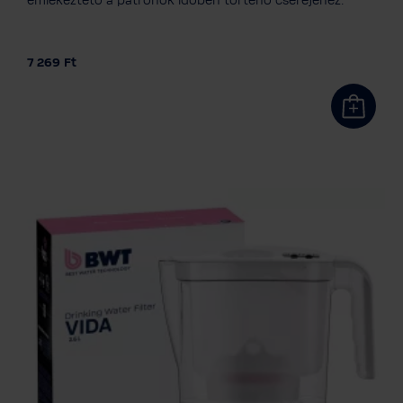
emlékeztető a patronok időben történő cseréjéhez.
7 269 Ft