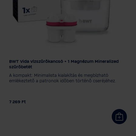
BWT Vida vízszűrőkancsó + 1 Magnézum Mineralized
Színválaszték
szűrőbetét
A kompakt: Minimalista kialakítás és megbízható
emlékeztető a patronok időben történő cseréjéhez.
7 269 Ft