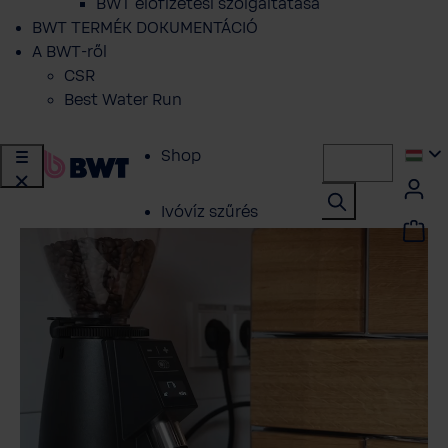
BWT előfizetési szolgáltatása
BWT TERMÉK DOKUMENTÁCIÓ
A BWT-ről
CSR
Best Water Run
Shop
Ivóvíz szűrés
Vízlágyítás
Központi vízszűrés
Vizkezeles
Szakembereknek