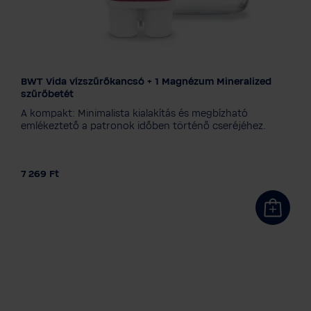
BWT Vida vízszűrőkancsó + 1 Magnézum Mineralized
Színválaszték
szűrőbetét
A kompakt: Minimalista kialakítás és megbízható
emlékeztető a patronok időben történő cseréjéhez.
7 269 Ft