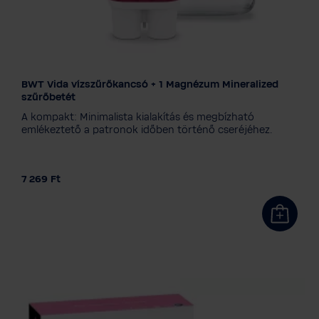
BWT Vida vízszűrőkancsó + 1 Magnézum Mineralized
Színválaszték
szűrőbetét
A kompakt: Minimalista kialakítás és megbízható
emlékeztető a patronok időben történő cseréjéhez.
7 269 Ft