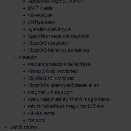
Ápolás és kozmetikumok
BWT Inside
Kávégépek
Előfizetések
Ajándékutalványok
Speciális medence tisztítók
Vízszűrő utazáskor
Vízszűrő kávéhoz és teához
Magazin
Medencerobotok téliesítése
Klórszűrő az ivóvízhez
Vízkőszűrő ivóvízhez
Vízszűrők szennyeződések ellen
Magnézium és sport
Konyhapult alá építhető megoldások
Pénzt takaríthat meg vízszűrőkkel
Kávé Crema
további
Ivóvíz szűrés