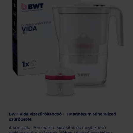
BWT Vida vízszűrőkancsó + 1 Magnézum Mineralized
Színválaszték
szűrőbetét
A kompakt: Minimalista kialakítás és megbízható