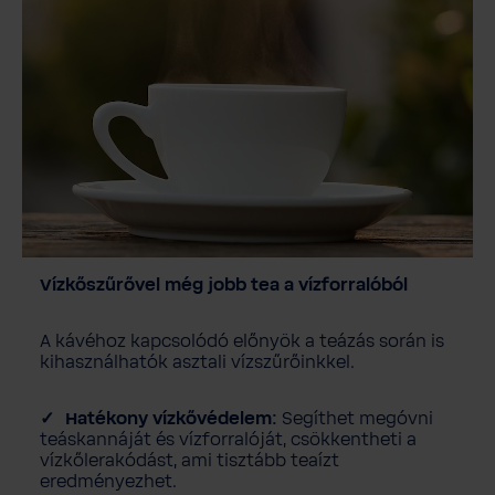
Vízkőszűrővel még jobb tea a vízforralóból
A kávéhoz kapcsolódó előnyök a teázás során is
kihasználhatók asztali vízszűrőinkkel.
Hatékony vízkővédelem:
Segíthet megóvni
teáskannáját és vízforralóját, csökkentheti a
vízkőlerakódást, ami tisztább teaízt
eredményezhet.