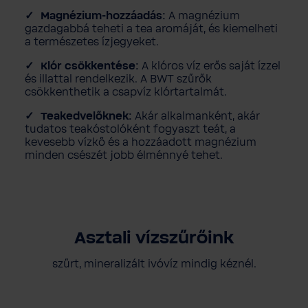
Magnézium-hozzáadás:
A magnézium
gazdagabbá teheti a tea aromáját, és kiemelheti
a természetes ízjegyeket.
Klór csökkentése:
A klóros víz erős saját ízzel
és illattal rendelkezik. A BWT szűrők
csökkenthetik a csapvíz klórtartalmát.
Teakedvelőknek:
Akár alkalmanként, akár
tudatos teakóstolóként fogyaszt teát, a
kevesebb vízkő és a hozzáadott magnézium
minden csészét jobb élménnyé tehet.
Asztali vízszűrőink
szűrt, mineralizált ivóvíz mindig kéznél.