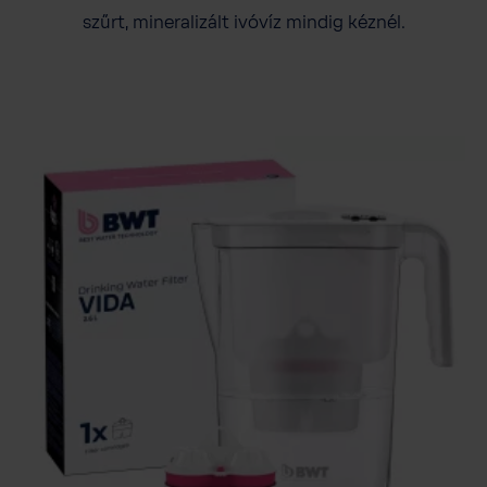
szűrt, mineralizált ivóvíz mindig kéznél.