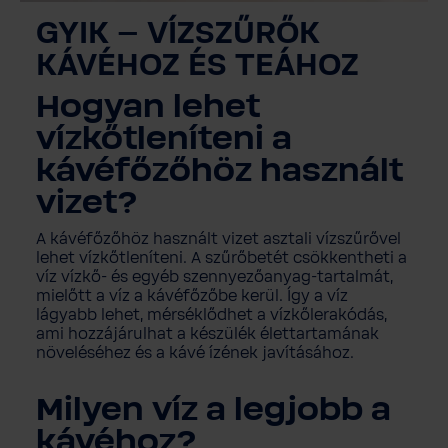
GYIK
– VÍZSZŰRŐK
KÁVÉHOZ ÉS TEÁHOZ
Hogyan lehet
vízkőtleníteni a
kávéfőzőhöz használt
vizet?
A kávéfőzőhöz használt vizet asztali vízszűrővel
lehet vízkőtleníteni. A szűrőbetét csökkentheti a
víz vízkő- és egyéb szennyezőanyag-tartalmát,
mielőtt a víz a kávéfőzőbe kerül. Így a víz
lágyabb lehet, mérséklődhet a vízkőlerakódás,
ami hozzájárulhat a készülék élettartamának
növeléséhez és a kávé ízének javításához.
Milyen víz a legjobb a
kávéhoz?