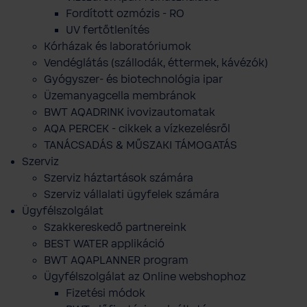
Fordított ozmózis - RO
UV fertőtlenítés
Kórházak és laboratóriumok
Vendéglátás (szállodák, éttermek, kávézók)
Gyógyszer- és biotechnológia ipar
Üzemanyagcella membránok
BWT AQADRINK ivovizautomatak
AQA PERCEK - cikkek a vízkezelésről
TANÁCSADÁS & MŰSZAKI TÁMOGATÁS
Szerviz
Szerviz háztartások számára
Szerviz vállalati ügyfelek számára
Ügyfélszolgálat
Szakkereskedő partnereink
BEST WATER applikáció
BWT AQAPLANNER program
Ügyfélszolgálat az Online webshophoz
Fizetési módok