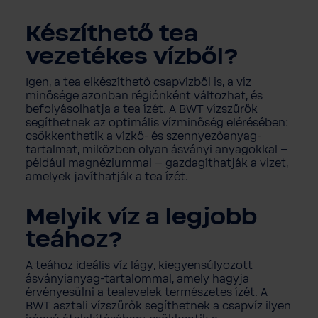
Készíthető tea
vezetékes vízből?
Igen, a tea elkészíthető csapvízből is, a víz
minősége azonban régiónként változhat, és
befolyásolhatja a tea ízét. A BWT vízszűrők
segíthetnek az optimális vízminőség elérésében:
csökkenthetik a vízkő- és szennyezőanyag-
tartalmat, miközben olyan ásványi anyagokkal –
például magnéziummal – gazdagíthatják a vizet,
amelyek javíthatják a tea ízét.
Melyik víz a legjobb
teához?
A teához ideális víz lágy, kiegyensúlyozott
ásványianyag-tartalommal, amely hagyja
érvényesülni a tealevelek természetes ízét. A
BWT asztali vízszűrők segíthetnek a csapvíz ilyen