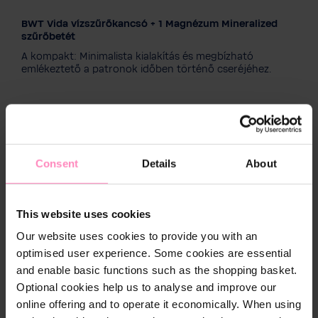
BWT Vida vízszűrőkancsó + 1 Magnézum Mineralized
Színválaszték
szűrőbetét
A kompakt: Minimalista kialakítás és megbízható
emlékeztető a patronok időben történő cseréjéhez.
7 269 Ft
Consent
Details
About
This website uses cookies
Our website uses cookies to provide you with an
optimised user experience. Some cookies are essential
and enable basic functions such as the shopping basket.
Optional cookies help us to analyse and improve our
online offering and to operate it economically. When using