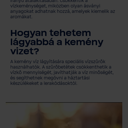
irányú átalakításában: csökkentik a
vízkeménységet, miközben olyan ásványi
anyagokat adhatnak hozzá, amelyek kiemelik az
aromákat.
Hogyan tehetem
lágyabbá a kemény
vizet?
A kemény víz lágyítására speciális vízszűrők
használhatók. A szűrőbetétek csökkenthetik a
vízkő mennyiségét, javíthatják a víz minőségét,
és segíthetnek megóvni a háztartási
készülékeket a lerakódásoktól.