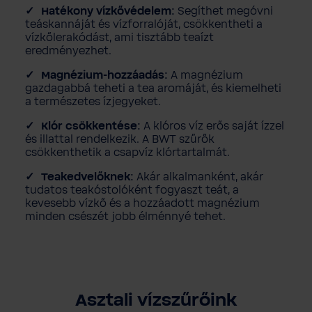
Hatékony vízkővédelem:
Segíthet megóvni
teáskannáját és vízforralóját, csökkentheti a
vízkőlerakódást, ami tisztább teaízt
eredményezhet.
Magnézium-hozzáadás:
A magnézium
gazdagabbá teheti a tea aromáját, és kiemelheti
a természetes ízjegyeket.
Klór csökkentése:
A klóros víz erős saját ízzel
és illattal rendelkezik. A BWT szűrők
csökkenthetik a csapvíz klórtartalmát.
Teakedvelőknek:
Akár alkalmanként, akár
tudatos teakóstolóként fogyaszt teát, a
kevesebb vízkő és a hozzáadott magnézium
minden csészét jobb élménnyé tehet.
Asztali vízszűrőink