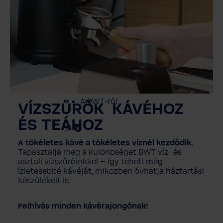
Szerviz
Ügyfélszolgálat
BWT TERMÉK
DOKUMENTÁCIÓ
A BWT-ről
VÍZSZŰRŐK
KÁVÉHOZ
ÉS TEÁHOZ
A tökéletes kávé a tökéletes víznél kezdődik.
Tapasztalja meg a különbséget BWT víz- és
asztali vízszűrőinkkel – így teheti még
ízletesebbé kávéját, miközben óvhatja háztartási
készülékeit is.
Felhívás minden kávérajongónak!