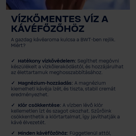
VÍZKŐMENTES VÍZ A
KÁVÉFŐZŐHÖZ
A gazdag kávéaroma kulcsa a BWT-ben rejlik.
Miért?
Hatékony vízkővédelem:
Segíthet megóvni
készülékeit a vízkőlerakódástól, és hozzájárulhat
az élettartamuk meghosszabbításához.
Magnézium-hozzáadás:
A magnézium
kiemelheti kávéja ízét, és tiszta, stabil cremát
eredményezhet.
Klór csökkentése:
A vízben lévő klór
kellemetlen ízt és szagot okozhat. Szűrőink
csökkenthetik a klórtartalmat, így javíthatják a
kávé élvezetét.
Minden kávéfőzőhöz:
Függetlenül attól,