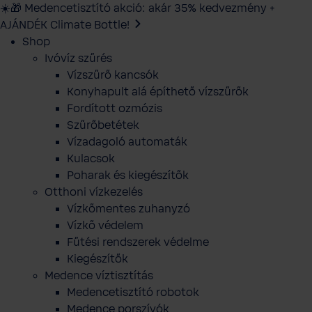
☀️🎁 Medencetisztító akció: akár 35% kedvezmény +
AJÁNDÉK Climate Bottle!
Shop
Ivóvíz szűrés
Vízszűrő kancsók
Konyhapult alá építhető vízszűrők
Fordított ozmózis
Szűrőbetétek
Vízadagoló automaták
Kulacsok
Poharak és kiegészítők
Otthoni vízkezelés
Vízkőmentes zuhanyzó
Vízkő védelem
Fűtési rendszerek védelme
Kiegészítők
Medence víztisztítás
Medencetisztító robotok
Medence porszívók