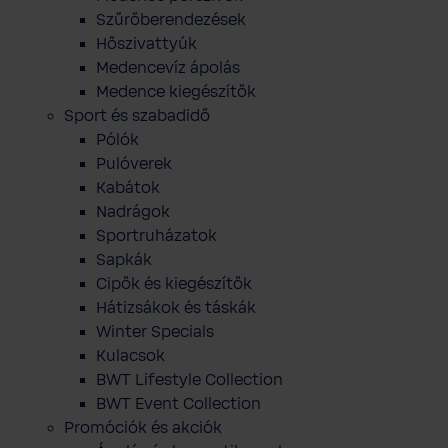
Szűrőberendezések
Hőszivattyúk
Medencevíz ápolás
Medence kiegészítők
Sport és szabadidő
Pólók
Pulóverek
Kabátok
Nadrágok
Sportruházatok
Sapkák
Cipők és kiegészítők
Hátizsákok és táskák
Winter Specials
Kulacsok
BWT Lifestyle Collection
BWT Event Collection
Promóciók és akciók