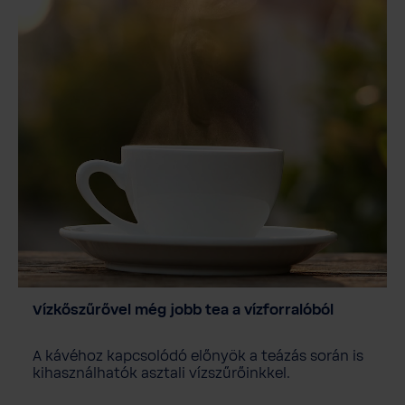
Vízkőszűrővel még jobb tea a vízforralóból
A kávéhoz kapcsolódó előnyök a teázás során is
kihasználhatók asztali vízszűrőinkkel.