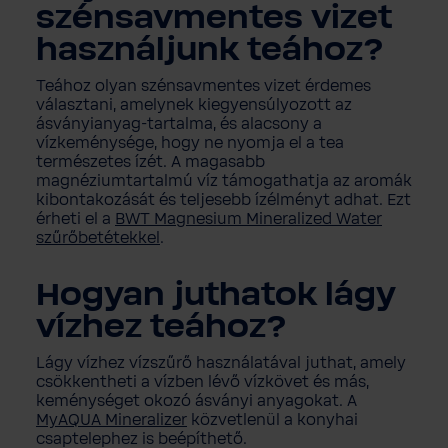
szénsavmentes vizet
használjunk teához?
Teához olyan szénsavmentes vizet érdemes
választani, amelynek kiegyensúlyozott az
ásványianyag-tartalma, és alacsony a
vízkeménysége, hogy ne nyomja el a tea
természetes ízét. A magasabb
magnéziumtartalmú víz támogathatja az aromák
kibontakozását és teljesebb ízélményt adhat. Ezt
érheti el a
BWT Magnesium Mineralized Water
szűrőbetétekkel
.
Hogyan juthatok lágy
vízhez teához?
Lágy vízhez vízszűrő használatával juthat, amely
csökkentheti a vízben lévő vízkövet és más,
keménységet okozó ásványi anyagokat. A
MyAQUA Mineralizer
közvetlenül a konyhai
csaptelephez is beépíthető.