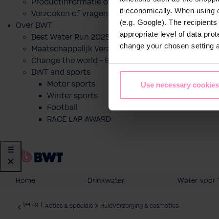
Productinformatie of prijsofferte voor een produ
it economically. When using 
Verzoeken of vragen
(e.g. Google). The recipient
Over BWT
appropriate level of data pro
Best Water Run 2025
change your chosen setting at
Maatschappelijk Verantwoord Ondernemen
Change the world - Sip by sip
BWT and sports
Motor sports
Use necessary cookies
Winter sports
Football
RACE LAP AWARD
Home
Drinkwater
Water voor 
terug
|
Acties & Specials
Huidverzorging & cosmetica