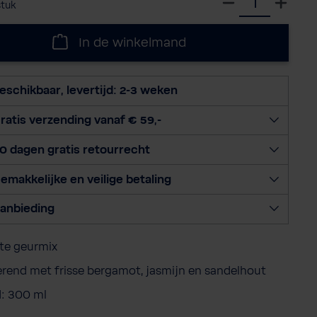
stuk
e
l
In de winkelmand
e
c
t
eschikbaar, levertijd: 2-3 weken
e
e
ratis verzending vanaf € 59,-
r
0 dagen gratis retourrecht
h
o
emakkelijke en veilige betaling
e
v
anbieding
e
e
te geurmix
l
h
serend met frisse bergamot, jasmijn en sandelhout
e
: 300 ml
i