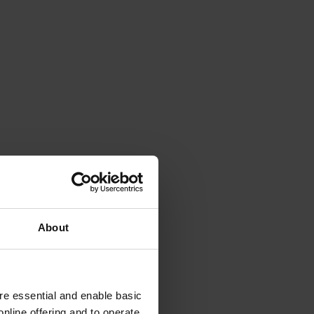
About
e essential and enable basic
nline offering and to operate