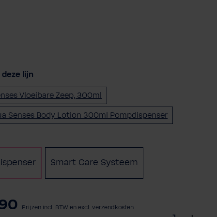
deze lijn
nses Vloeibare Zeep, 300ml
a Senses Body Lotion 300ml Pompdispenser
r
ispenser
Smart Care Systeem
,90
Prijzen incl. BTW en excl. verzendkosten
S