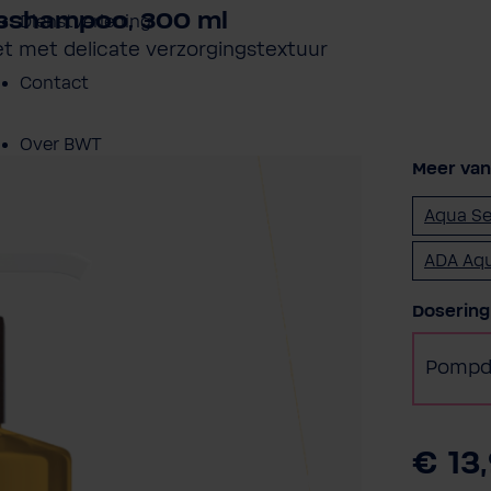
msshampoo, 300 ml
Dienstverlening
t met delicate verzorgingstextuur
Contact
Over BWT
Meer van 
Aqua Se
ADA Aqu
Selectee
Dosering
Pompd
€ 13