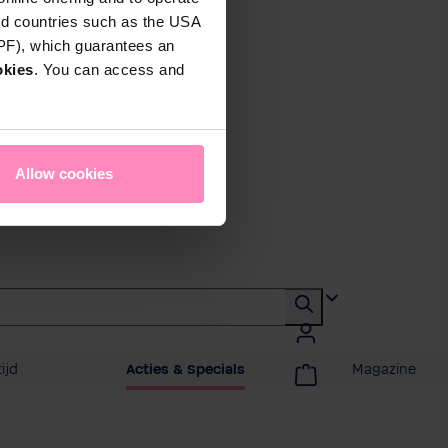
rd countries such as the USA
DPF), which guarantees an
okies
. You can access and
Allow cookies
ijd
Acties & Specials
Magazine