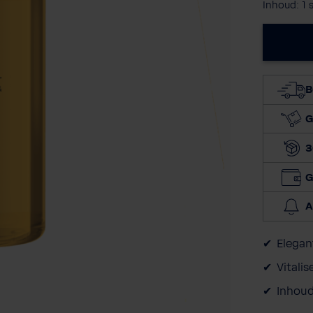
Inhoud:
1 
B
G
3
G
A
Elegan
Vitali
Inhoud