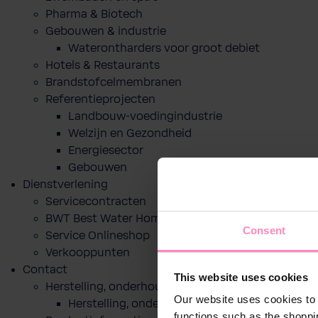
Pharma & Biotech
Gebouwen & industrie
Waterontharders voor groot debiet
Hotels & Restaurants
Brandstofcelmembranen
Referentieprojecten
Landbouw-voedingindustrie
Welzijn en Gezondheid
Energiesector
Gebouwen
Dienstverlening
Servicecontracten
BWT Best Water Home app
Consent
Service Onlineshop
Verkooppunten
Contact
This website uses cookies
Herstelling, onderhoud of indienststelling
Our website uses cookies to 
Herstelling, onderhoud of indienststelling
functions such as the shoppi