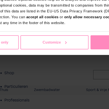
ct
optional cookies, data may be transmitted to companies from thi
s of this data are listed in the EU-US Data Privacy Framework (
tection. You can
accept all cookies
or
only allow necessary co
 any time in the footer of this website.
 only
Customize
Shop
Particulieren
Thuis
Zwembadwater
Sport & Vrije t
Professionals