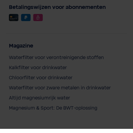
Betalingswijzen voor abonnementen
Magazine
Waterfilter voor verontreinigende stoffen
Kalkfilter voor drinkwater
Chloorfilter voor drinkwater
Waterfilter voor zware metalen in drinkwater
Altijd magnesiumrijk water
Magnesium & Sport: De BWT-oplossing