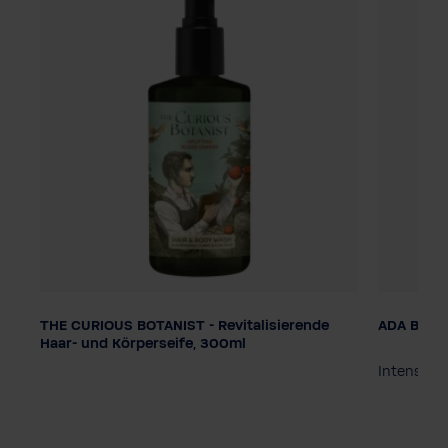
THE CURIOUS BOTANIST - Revitalisierende
ADA Be di
Dosering
Dosering
Haar- und Körperseife, 300ml
Pompdispenser
Smart Care Systeem
Pompdis
Intensiev
te