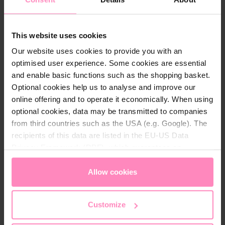
This website uses cookies
Our website uses cookies to provide you with an
optimised user experience. Some cookies are essential
Beschrijving
and enable basic functions such as the shopping basket.
Pure verwennerij! De hand- en bodylotion bevat
Optional cookies help us to analyse and improve our
waardevolle actieve ingrediënten en is speciaal
online offering and to operate it economically. When using
geschikt voor de dagelijkse schoonheidsroutine.
optional cookies, data may be transmitted to companies
Voorzie je huid van vocht en een rijke verzorging
from third countries such as the USA (e.g. Google). The
voor een zachte, soepele huid.
recipients of this data are listed in the EU-US Data
Privacy Framework (DPF), which guarantees an
appropriate level of data protection. You can
accept all
Een energieke, bijzonder verfrissende geur met
cookies
or
only allow necessary cookies
. You can
essentiële oliën van citroen, bergamot en
Allow cookies
access and change your chosen setting at any time in
sinaasappel, maar ook florale accenten van jasmijn,
the footer of this website.
meiklokje en een vleugje aromatische energie van
Customize
patchoeli, muskus en cederhout. De formules met
actieve ingrediënten zoals zeemineralen en