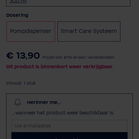
300 ml
Selecteer
Dosering
Pompdispenser
Smart Care Systeem
(Deze optie is momenteel niet beschi
€ 13,90
Prijzen incl. BTW en excl. verzendkosten
Dit product is binnenkort weer verkrijgbaar.
Inhoud:
1 stuk
Herinner me...
...wanneer het product weer beschikbaar is.
U
w