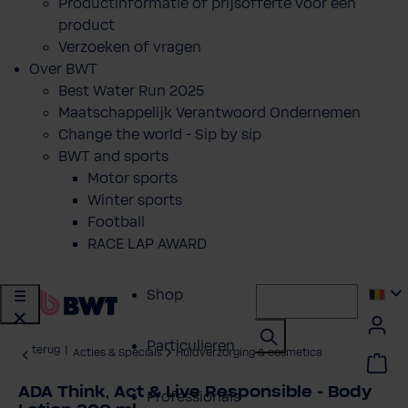
Productinformatie of prijsofferte voor een
product
Verzoeken of vragen
Over BWT
Best Water Run 2025
Maatschappelijk Verantwoord Ondernemen
Change the world - Sip by sip
BWT and sports
Motor sports
Winter sports
Football
RACE LAP AWARD
Shop
Particulieren
terug
|
Acties & Specials
Huidverzorging & cosmetica
ADA Think, Act & Live Responsible - Body
Professionals