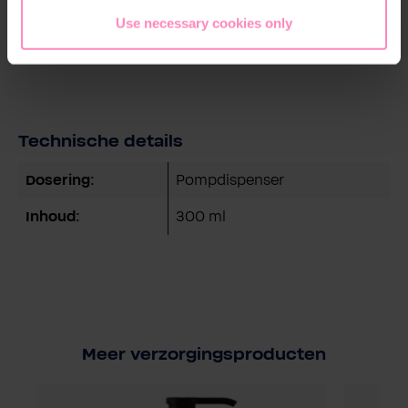
algenextracten hydrateren de huid extra.
Use necessary cookies only
Tegelijkertijd laad je je batterijen op voor lichaam,
ziel en geest. Hydraterend, fris, vitaliserend.
Technische details
Dosering:
Pompdispenser
Inhoud:
300 ml
Meer verzorgingsproducten