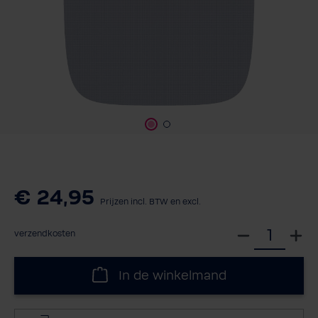
€ 24,95
Prijzen incl. BTW en excl.
S
verzendkosten
e
l
In de winkelmand
e
c
t